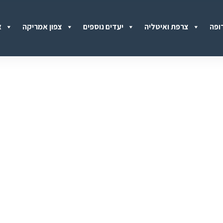
ופה
צרפת ואיטליה
יעדים נוספים
צפון אמריקה
א