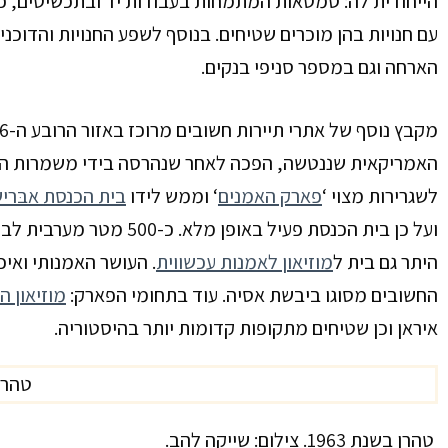
הייחודית לה: סמטאות המתמחות בעבודות יד ובתכשיטים, כא
עם חנויות בהן מוכרים שטיחים. בנוסף לשפע החנויות והדוכ
הארחה וגם במספר סניפי בנקים.
האמריקאית שננטשה, הפכה לאחר שנהרסה בידי משמרות המה
לשגרירות מצוי ‘
פארק האמנים
‘ וממש לידו
בית הכנסת אבּרי
ועל כן בית הכנסת פעיל באו
היתר גם בית ל
מוזיאון לאמנות עכשווית
. העושר האמנותי ואיכ
החשובים מסוגו ביבשת אסיה. עוד בתחומי הפארק:
מוזיאון ה
איראן וכן שטיחים מתקופות קדומות יותר בהיסטוריה.
טהרן בשנת 1963. צילום: שייקה להב.