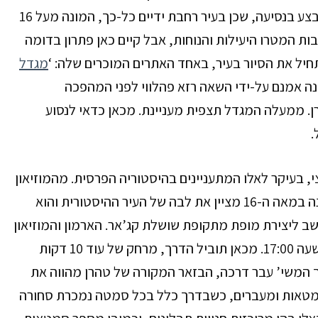
של אנשים בעלי השכלה נמוכה יותר. המעבר מאזור לאזור יתבצע בנסיעה, שכן בעיר רחבת ידיים כל-כך, המונה מעל 16
ת המטרו היעילות והנוחות, אבל קיים כאן פתרון בדומה
מגדל
ה אמנם על-ידי השאה רזא פהלווי לפני המהפכה
. ממעלה המגדל תצפית מעניינת. מכאן כדאי לנסוע
.
י, בעיקר לאלו המתעניינים בהיסטוריה הפרסית.
מהמוזיאון
הארמון שנבנה במאה ה-16 מציין את לבה של העיר ההיסטורית והוא
שב ליצירת מופת מתקופת שושלת קג’אר. הארמון והמוזיאון
תוביל הדרך,
מרחק של עוד 10 דקות
ך המשי’ עבר דרכה, הבזאר המקורה של טהרן מהווה את
סמטאות ומעברים, כשבדרך כלל בכל סמטה נמכרת סחורה