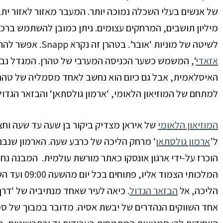
מיליון תושבים, המרחקים עצומים. ניתן כמובן להשתמש ברכבו
לשיטה של מוניות ‘אובר’. בטהרן זה נקרא Snapp. אפשר להתחיל את הסיור בעיר, באחד האתרים המוכרים שלה: ‘
אזאדי
‘, המשמש כשער הכניסה המערבי של טהרן. המגדל נבנ
האיסלאמית, אבל גם כיום הוא נחשב לאחד מסמליה של טהרן
למתחם של
המוזיאון הלאומי,
‘
ארמון גולסתאן
‘ והבזאר הגדול
המוזיאון הלאומי
של איראן מצדיק ביקור בן שעה עד שעה וחצ
ל’
ארמון גולסתאן
‘ מרחק הליכה של כרבע שעה.
הוכרז על-ידי ארגון אונסקו כאתר מורשת עולמית. המבנה נח
המלכותי הצמוד אליו, פתוחים בכל יום מהשעה 09:00 ועד השעה 17:00. מכאן
הליכה, אל
הבזאר הגדול
. כיאה לעיר שאחד מנתיביה של ‘דר
אחד השווקים הנהדרים של יבשת אסיה. מדובר במבוך של 