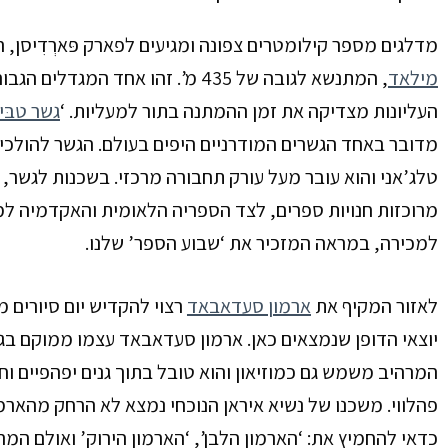
מדלגים מספר קילומטרים צפונה ומגיעים ל
פארק פּארְדִיסן,
ר
מילאד
, המתנשא לגובה של 435 מ’. זהו אח
העליונות מצדיקה את זמן ההמתנה בתור למעליות. ‘
גשר טבּי
מדובר באחד הגשרים המודרניים היפים בעולם. הגשר להולכי רגל
טלג’אני והוא עובר מעל עורק תחבורה מרכזי. בשכנות לגשר, 
מרוכזות חנויות ספרים, לצד הספריה הלאומית והאקדמיה למ
למכירה, במראה המזכיר את ‘שבוע הספר’ שלנו.
לאזור המקיף את
ארמון סעדאבאד
רצוי להקדיש יום סיורים 
יוצאי הדופן שנמצאים כאן. ארמון סעדאבאד עצמו ממוקם בגב
המרהיב משמש גם כמוזיאון והוא טובל בתוך גנים יפהפיים ו
פהלווי. משכנו של נשיא איראן הנוכחי נמצא לא הרחק מהארמ
כדאי להחמיץ את: ‘הארמון הלבן’, ‘הארמון הירוק’ ואולם המר