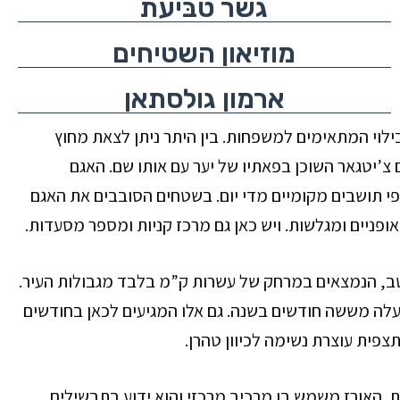
גשר טבּיעת
מוזיאון השטיחים
ארמון גולסתאן
בילוי המתאימים למשפחות. בין היתר ניתן לצאת מחוץ
צ’יטגאר השוכן בפאתיו של יער עם אותו שם.
האגם
פי תושבים מקומיים מדי יום. בשטחים הסובבים את האגם
פניים ומגלשות. ויש כאן גם מרכז קניות ומספר מסעדות.
טב, הנמצאים במרחק של עשרות ק”מ בלבד מגבולות העיר.
עלה מששה חודשים בשנה. גם אלו המגיעים לכאן בחודשים
צפית עוצרת נשימה לכיוון טהרן.
. האורז משמש בו מרכיב מרכזי ו
הוא ידוע בתבשילים