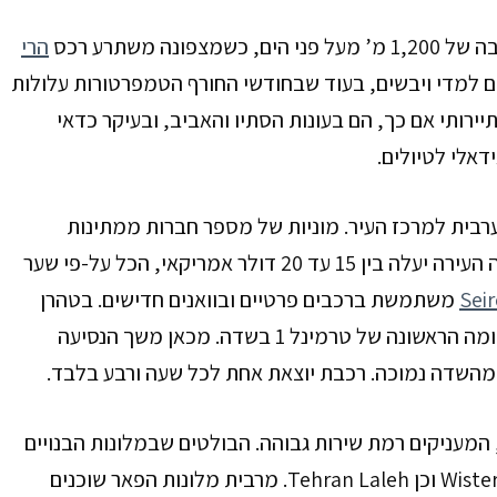
 משתרע רכס
הרי
ים למדי ויבשים, בעוד שבחודשי החורף הטמפרטורות עלולות
רותי אם כך, הם בעונות הסתיו והאביב, ובעיקר כדאי
דאלי לטיולים.
צא 33 ק”מ דרומית מערבית למרכז העיר. מוניות של מספר חברות ממתינות
ליוצאים מבית הנתיבות במקום מוסדר. מחיר הנסיעה מהשדה העירה יעלה בין 15 עד 20 דולר אמריקאי, הכל על-פי שער
Seir
משתמשת ברכבים פרטיים ובוואנים חדישים. בטהרן
מעוררת קנאה. תחנת המטרו נמצאת בקומה הראשונה של טרמינל 1 בשדה. מכאן משך הנסיעה
המעניקים רמת שירות גבוהה. הבולטים שבמלונות הבנויים
וכן Tehran Laleh. מרבית מלונות הפאר שוכנים