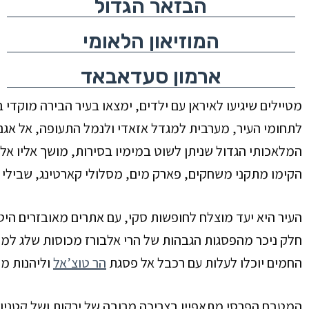
הבזאר הגדול
המוזיאון הלאומי
ארמון סעדאבאד
מטיילים שיגיעו לאיראן עם ילדים, ימצאו בעיר הבירה מוקדי 
לתחומי העיר, מערבית למגדל אזאדי ולנמל התעופה, אל אגם 
המלאכותי הגדול שניתן לשוט במימיו בסירות, מושך אליו אל
הקימו מתקני משחקים, פארק מים, מסלולי קארטינג, שבילי או
העיר היא יעד מוצלח לחופשות סקי, עם אתרים מאובזרים הי
חלק ניכר מהפסגות הגבהות של הרי אלבורז מכוסות שלג למ
החמים יוכלו לעלות עם רכבל אל פסגת
הר טוצ’אל
וליהנות מת
המטבח הפרסי מתאפיין בצריכה מרובה של ירקות ושל קטניות