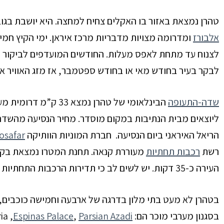
טהרן נמצאת באזור בו האקלים צחיח למחצה. היא יושבת בגובה של 1,200 מ’ מעל פני הים, כשמצפונה
אלבורז
ומדרומה מצויות מדבריות מרכז איראן. ימי הקיץ חמ
לצנוח עד מתחת לאפס מעלות. החודשים המועדפים לביקור תיי
לבקר בעיר בחודש מאי או בחודש ספטמבר, אז מזג האוויר אי
שדה-התעופה
הבינלאומי של טהרן נמ
הריאל האיראני ביום הנסיעה. חברת המוניות הוותיקה
osafar
רשת
רכבות תחתיות
העירה כ-35 דקות. יש לשים לב כי תדירות הרכבות התחתיות מהשדה נמוכה. רכבת יוצאת אחת לכל שעה ורבע בלבד.
בטהרן לא מעט בתי מלון בדרגה של ארבעה וחמישה כוכבים, 
בסגנון מערבי מוכר הם: Wisteria ,
Parsian Azadi
,
Espinas Palace