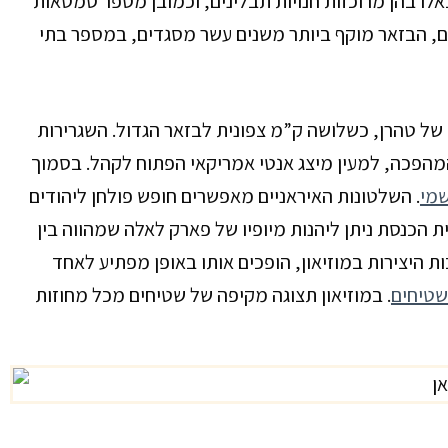
לו בהן מרוכזות חנויות תבלינים, וכמובן מספר סמטאות
נים, הבזאר מוקף ביותר משנים עשר מסגדים, במספר בתי
מקבץ נוסף של אתרי תיירות חשובים מרוכז באזור הרובע ה-6 של טהרן, כשלושה ק”מ צפונית לבזאר הגדול. השגרירות
פכה, למעין מיצג אנטי אמריקאי הפתוח לקהל. בסמוך
שמי
. השלטונות האיראניים מאפשרים חופש פולחן ליהודים
פן מלא. כ-500 מטר מערבית לבית הכנסת ניתן ליהנות מיופיו של פארק לאלה שמהווה בין
ות היצירות במוזיאון, הופכים אותו באופן מפתיע לאחד
שטיחים
. במוזיאון תצוגה מקיפה של שטיחים מכל מחוזות