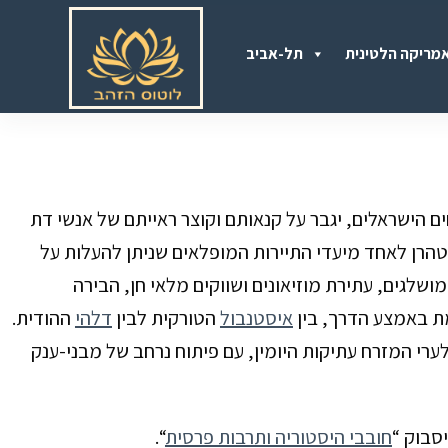
S
מריקה הלטינית
תל-אביב
k
i
p
t
o
ים הישראלים, יגבר על קנאותם וקוצר ראייתם של אנשי דת
c
טהרן
לאחד מיעדי התיירות המופלאים שניתן להעלות על
o
שלגים, עתירת מוזיאונים ושווקים מלאי חן, הבירה
n
 באמצע הדרך, בין
איסטנבול
הטורקית לבין
דלהי
ההודית.
t
ערי המזרח עתיקות היומין, עם פיתוח נרחב של מבני-ענק
e
n
t
סבוק “
חובבי היסטוריה ותרבות פרסית
“.