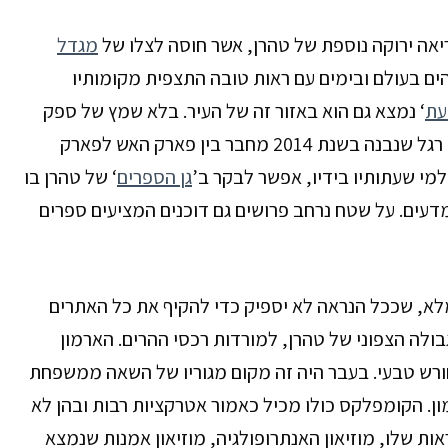
יאה ירוקה נוספת של טהרן, אשר חוסה לצלו של
מגדל
ד המגדלים הגבוהים בעולם ובימים עם ראות טובה התצפית מקומותיו
עת
‘ נמצא גם הוא באזור זה של העיר. בלא שמץ של ספק
 שנבנה בשנת 2014
מחבר בין פארק האש לפארק
למי שעתותיו בידיו, אפשר לבקר ב’
גן הספרים
‘ של טהרן בו
דעים. על שטח נרחב פרושים גם דוכנים המציעים ספרים
מלא, שככל הנראה לא יספיק כדי להקיף את כל האתרים
ולה הצפוני של טהרן, למורדות רכסי ההרים. הארמון
חורש טבעי. בעבר היה זה מקום מגוריו של השאה ממשפחת
ון. הקומפלקס כולו מכיל כאמור אטרקציות רבות ובהן לא
אות שלו, מוזיאון האנתרופולגיה, מוזיאון אמנות שנמצא