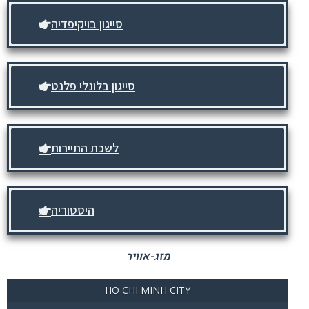
סייגון בויקיפדיה
סייגון בלונלי פלנט
לשכת התיירות
היסטוריה
מזג-אוויר
HO CHI MINH CITY