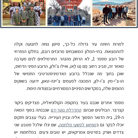
למרות היותה עיר גדולה כל-כך, סייגון נוחה לתנועה וקלה
להתמצאות. בתי-המלון המשובחים מרוכזים רובם, בחלקו המזרחי
של רובע מספר 1, לא הרחק מהנהר. התרמילאים לנים מערבה
מאזור זה, סביב רחוב
פַם נְגו לָאוֹ
,
ואילו צ’ולון, הרובע הסיני הדחוס,
שוכן בתוך מה שנכלל ברובע האדמיניסטרטיבי החמישי של
הו-צ’י-מין. צ’ו-לון, המכונה לפעמים צ’יינה-טאון, ידועה בשווקים
ההומים שלה, במקדשים הסיניים המסורתיים ובפגודות היפות.
מספר אתרים שנבנו בעיר בתקופה הקולוניאלית, מצדיקים ביקור
קצרצר. הבולטים שבהם:
קתדרלת נוטר-דם
שנבנתה בסוף המאה
ה-
19
, בית הדואר הסמוך אליה ובניין העירייה
. בעלי עצבים חזקים
יוכלו לבקר גם ב
מוזיאון לפשעי מלחמה
, שם יגלו שלכל מטבע שני
צדדים ושרק בסרטים אמריקאים, יש טובים ורעים. במלחמות יש