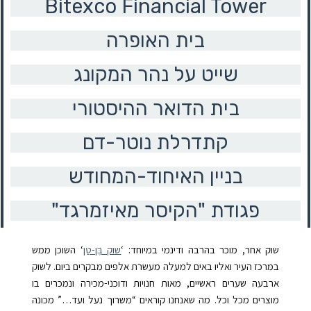
Bitexco Financial Tower
בית האופרה
שייט על נהר המקונג
בית הדואר ההיסטורי
קתדרלת נוטר-דם
בניין האיחוד-המחודש
"פגודת "הקיסר מאיזמרגד
שוק אחר, מוכר בהרבה ודינמי במיוחד: ‘
שוק בֶּן-טַן
‘
השוכן ממש
במרכז העיר ואליו באים למעלה מעשרת אלפים מבקרים ביום. לשוק
ארבעה שערים ראשיים, מאות חנויות ודוכני-מכירה ונמכרים בו
מוצרים מכל וכל. מה שאנחנו קוראים “משרוך נעל ועד…” מכונה