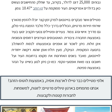
גבוהים:
25,000
דונג לדולר, בקירוב, עד שחלק מהחישובים נעשים
כאן בדולרים אמריקאיים. העיר ממוקמת על
קו רוחב
10.47°
צפון.
מטיילים אשר מבקרים בוייטנאם לפרק זמן קצר יוכלו להזמין מהארץ
שירותי תיירות פרטיים, הכוללים בדרך-כלל מלבד הזמנת בתי-מלון,
גם מדריך אישי ונהג צמוד. צעירים ומטיילים צנועי-תקציב ינועו בעיר
באמצעות תחבורה ציבורית. האוטובוסים העירוניים דחוסים והמוניות
אינן זולות. ניתן לשכור זוג אופניים ובאמצעותו לנסות להשתלב
בתנועה המקומית. הציקלו, מעין תלת-אופן שהוא ריקשה ייחודית
לוייטנאם, מאבד בשנים האחרונות את מקומו ברחובות העיר ועל
חשבונו צצו מאות אופנועי-טקסי
.
כמו-כן ניתן לנוע בשייט על הנהר
באמצעות ספינות.
!אלפי מטיילים כבר טיילו לארצות אסיה, באמצעות לוטוס-הזהב
.אנחנו מתמחים בארגון טיולים פרטיים: לזוגות, למשפחות
.לחבורות קטנות ולקבוצות