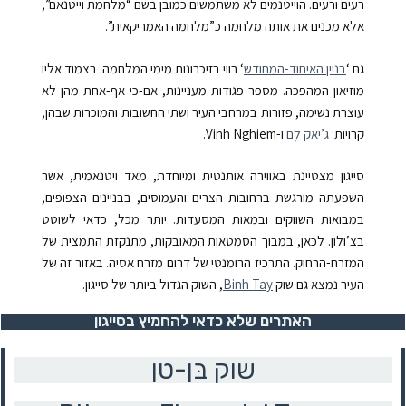
רעים ורעים. הוייטנמים לא משתמשים כמובן בשם “מלחמת וייטנאם”,
אלא מכנים את אותה מלחמה כ”מלחמה האמריקאית”.
גם ‘
בניין האיחוד-המחודש
‘
רווי בזיכרונות מימי המלחמה. בצמוד אליו
מוזיאון המהפכה. מספר פגודות מעניינות, אם-כי אף-אחת מהן לא
עוצרת נשימה, פזורות במרחבי העיר ושתי החשובות והמוכרות שבהן,
קרויות:
ג’יאַק לָם
ו-
.Vinh Nghiem
סייגון מצטיינת באווירה אותנטית ומיוחדת, מאד ויטנאמית, אשר
השפעתה מורגשת ברחובות הצרים והעמוסים, בבניינים הצפופים,
במבואות השווקים ובמאות המסעדות. יותר מכל, כדאי לשוטט
בצ’ולון
. לכאן, במבוך הסמטאות המאובקות, מתנקזת התמצית של
המזרח-הרחוק. התרכיז הרומנטי של דרום מזרח אסיה. באזור זה של
העיר נמצא גם שוק
Binh Tay
, השוק הגדול ביותר של סייגון.
האתרים שלא כדאי להחמיץ בסייגון
שוק בּן-טן