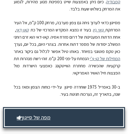
קמבודיה
. כיום ניתן באמצעות שייט בספינות מנוע מהירות, לגמוע
את המרחק בשלוש שעות בלבד.
מסייגון כדאי לערוך גיחה גם צפון מערבה, מרחק
100
ק”מ, אל העיר
המרתקת
טַאי נִין
. בעיר זו נמצא המקדש המרכזי של כת
קָאו-דַאי
,
אחת הדתות המעניינות של דרום מזרח אסיה. קאו-דאי הוא זרם רוחני
המשלב יסודות של מספר דתות אחרות. בצהרי היום, בכל יום, נערך
כאן טקס פוטוגני במיוחד. באותו טיול אפשר לכלול גם ביקור באתר
המחילות של קוּ-צִ’י
הנמתח על-פני
200
ק”מ. זוהי רשת מנהרות תת
קרקעיות שהכשירה מחתרת הווייטקונג
כאמצעי הישרדות מול
הפצצות חיל האוויר האמריקאי.
ב-
30
באפריל
1975
שוחררה סייגון על-ידי כוחות הצפון ומאז בכל
שנה, בתאריך זה, נערכות חגיגות בעיר.
מפה של סייגון