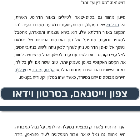
בוייטנאם: “מסובין ועד זהב”.
סייגון מהווה גם בסיס-יציאה לטיולים באזור הדרומי. ראשית,
אל
הדלתא
של המקונג, במרחק שעתיים נסיעה ממרכז העיר. נהר
המקונג באזור הדלתא שלו, הוא בשיא עוצמתו ותפארתו, מתפצל
למספר זרועות, מתפתל אל תוך האדמות הפוריות של ויטנאם
ונשפך אל ים-סין הדרומי. ניתן לערוך לכאן גיחה ולשוט בנתיבי המים,
לצל עצי הקוקוס – ואז לשוב עם ערב לסייגון. אבל מי שרוצה לחוות
את הקסם האקזוטי באופן מעמיק יותר, טוב יעשה אם ילון בלילה,
באחד הישובים הפרושים במתחם הדלתא:
קַנְ-טוֹ
,
מִי-טוֹ
,
או
וִין לוֹנְג
.
תיירים מבוססים ייהנו במיוחד, כאשר ישהו במלון ויקטוריה בקנ-טו.
צפון וייטנאם, בסרטון וידאו
העיר הדתית צ’או דוק
נמצאת במעלה הדלתא, על גבול קמבודיה.
היא מהווה גם נמל יציאה עבור המפליגים לעיר פנום-פן, בירת