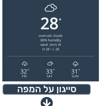
28
°
overcast clouds
88% humidity
wind: 2m/s W
H 28 • L 28
32
33
31
°
°
°
FRI
SAT
SUN
סייגון על המפה