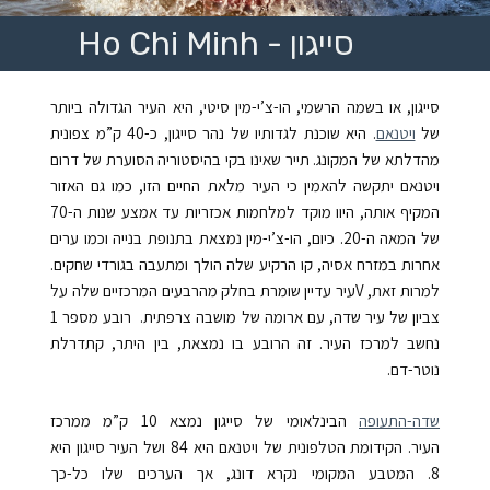
Ho Chi Minh - סייגון
סייגון, או בשמה הרשמי, הו-צ’י-מין סיטי, היא העיר הגדולה ביותר
של
ויטנאם
. היא שוכנת לגדותיו של נהר סייגון, כ-40 ק”מ צפונית
מהדלתא של המקונג. תייר שאינו בקי בהיסטוריה הסוערת של דרום
ויטנאם יתקשה להאמין כי העיר מלאת החיים הזו, כמו גם האזור
המקיף אותה, היוו מוקד למלחמות אכזריות עד אמצע שנות ה-70
של המאה ה-20. כיום, הו-צ’י-מין נמצאת בתנופת בנייה וכמו ערים
אחרות במזרח אסיה, קו הרקיע שלה הולך ומתעבה בגורדי שחקים.
למרות זאת, Vעיר עדיין שומרת בחלק מהרבעים המרכזיים שלה על
צביון של עיר שדה, עם ארומה של מושבה צרפתית. רובע מספר 1
נחשב למרכז העיר. זה הרובע בו נמצאת, בין היתר, קתדרלת
נוטר-דם.
שדה-התעופה
הבינלאומי של סייגון נמצא 10 ק”מ ממרכז
העיר.
הקידומת הטלפונית של ויטנאם היא
84
ושל העיר סייגון היא
8. המטבע המקומי נקרא דונג, אך הערכים שלו כל-כך