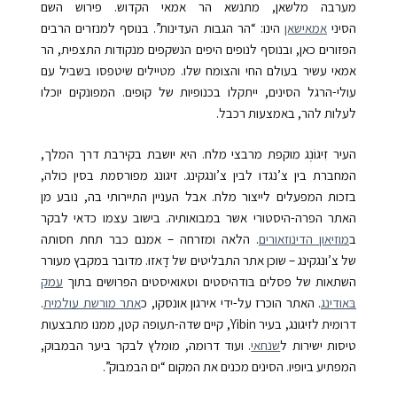
מערבה מלשאן, מתנשא הר אמאי הקדוש. פירוש השם
הסיני
אמאישאן
הינו: “הר הגבות העדינות”. בנוסף למנזרים הרבים
הפזורים כאן, ובנוסף לנופים היפים הנשקפים מנקודות התצפית, הר
אמאי עשיר בעולם החי והצומח שלו. מטיילים שיטפסו בשביל עם
עולי-הרגל הסינים, ייתקלו בכנופיות של קופים. המפונקים יוכלו
לעלות להר, באמצעות רכבל.
העיר זִיגוֹנְג מוקפת מרבצי מלח. היא יושבת בקירבת דרך המלך,
המחברת בין צ’נגדו לבין צ’ונגקינג. זיגונג מפורסמת בסין כולה,
בזכות המפעלים לייצור מלח. אבל העניין התיירותי בה, נובע מן
האתר הפרה-היסטורי אשר במבואותיה. בישוב עצמו כדאי לבקר
ב
מוזיאון הדינוזאורים
. הלאה ומזרחה – אמנם כבר תחת חסותה
של צ’ונגקינג – שוכן אתר התבליטים של דָאזוּ. מדובר במקבץ מעורר
השתאות של פסלים בּודהיסטים וטאואיסטים הפרושים בתוך
עמק
בּאודינג
. האתר הוכרז על-ידי אירגון אונסקו, כ
אתר מורשת עולמית
.
דרומית לזיגונג, בעיר
Yibin
, קיים שדה-תעופה קטן, ממנו מתבצעות
טיסות ישירות ל
שנחאי
. ועוד דרומה, מומלץ לבקר ביער הבמבוק,
המפתיע ביופיו. הסינים מכנים את המקום “ים הבמבוק”.