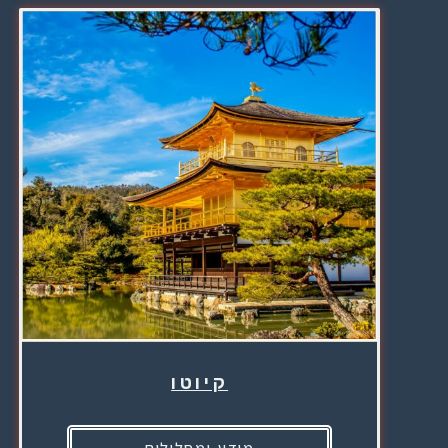
קיוטו