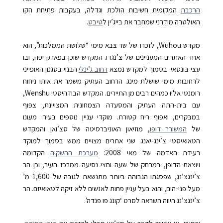
הרכבת
המקומית חשיבות הולכת וגדלה, בעקבות פתיחת הקו
האולטרה מודרני שמחבר את בּייג’ין ל
טיבט
.
מקדש
Wuhou
, לזכרו של שר צבא מימי “שלושת הממלכות”, הוא
אחד האתרים המעניינים של צ’נגדו. המקדש שוכן בפארק יפה, ובו
עצי בּונסאי. בסמוך למקדש נמצא
רחוב ג’ינלי
הבנוי בסגנון האופייני
לרחובות מימי שושלת מינג. הרחוב העתיק משמר את אותו ניחוח
רומנטי אליו כמהים רבים מן התיירים. המקדש הבודהיסטי
Wenshu
,
עם בית-התה העתיק והמסעדה הצמחונית המצויינת, צפוף
במבקרים, ואפוף ריח קטורת. מוקדי עניין נוספים בעיר: מעונו
של
המשורר דופו
, מוזיאון האוניברסיטה של סצ’ואן והמקדש
הטאואיסטי צ’ינג-יאנג. שני אתרים מצויים ממש בסמוך למוקד
רעידת האדמה של מאי 2008:
מערכת ההשקיה
הקדומה
ויוצאת-הדופן, במרחק של שעה וחצי נסיעה ממרכז העיר, וכן הר
צ’ינגצ’נג, שפסגתו הגבוהה ביותר מתנשאת לגובה של
1,600
מ’
מעל פני-הים, והוא בעל עניין פחות לאנשים ללא זיקה לטאואיזם. הר
צ’ינגצ’נג היווה השראה לסרט ‘קונג פו פנדה’.