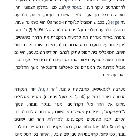
להרפתקנים. עיקר העניין ב
עמק יאלונג
, מצוי בחלקו הצפוני יותר,
בואכה טיבּט. מן העיר גנצי, השוכנת בעמק, מרחק הנסיעה
עד
Derge
, בכביש המוביל לג’וֹמְדָה
ו-
Qamdo
הוא כשמונה שעות.
במהלך הנסיעה חולפים על-פני פס בגובה של
5,050
(!) מ’. מאז
נחפרה באזור מנהרה תת קרקעית המקצרת את הדרך בשעתיים,
ניתן לוותר על המעבר בפס הגבוה. דֶרְגֶה, מלבד היותה מרכז רוחני
חשוב, המאכלס בית דפוס עתיק לכתבי הקודש הטיבטנים
, היא גם
תחנת יציאה לטרקים באזור. אחד הטרקים הנהדרים של מערב סין,
מוביל מדרגה אל המנזרים של פאפלונג ודזונגסאר. משך ההליכה,
כארבעה ימים.
מערבה לאמאישאן, מתבלטת פיסגת ‘
הר גוֹנְגָה
‘. זוהי הנקודה
הגבוהה ביותר בסצ’ואן (
7,550
מ’
מעל פני-הים). מספר מסלולים
עולים אל ההר ואל הקרחונים. מנזר גנגקר גונפה, סמוך
ל”בּייס-קמפּ”, יפריד בין מטיילים מן השורה, שזו תהיה להם נקודת
הסיום, לבין מטפסים מקצוענים. למרגלות ההר שני ישובים
קטנים:
Mo Xi
ו-
Sha De
. אגב, כמו במקרים רבים נוספים, גם להר
גונגה, כפי שהוא קרוי בפי הסינים, שם טיבטי, השגור בפי המקומיים: