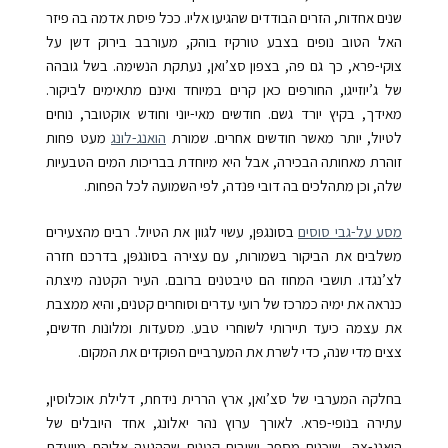
שנים אחדות, הזרים הבודדים שהגיעו אליו. ככל פיסת אדמה בה פיזר
האל הטוב נופים בצבע טורקיז בוהק, מעורבב בירוק דשן על
צוקי-פרא, כך גם פה, בצפון סצ’ואן, נעתקת הנשימה. בשל גובהה
של ג’יוזייגו, החורפים כאן קרים במיוחד ואינם מתאימים לביקור.
מאידך, בקיץ יורד גשם. חודשים מאי-יוני וחודש אוקטובר, נוחים
לטיול, יותר מאשר חודשים אחרים. שמורת
הואנג-לונג
מעט פחות
זוהרת מאחותה הבכירה, אבל היא מיוחדת בבריכות המים הטבעיות
שלה, וכן מתהלכים בה דובי פּנדה, לפי השמועה לכל הפחות.
מסע על-גבי סוסים
בסונגפּן, עשוי לגוון את הטיול. רבים מהצעירים
משלבים את הביקור בשמורות, עם עצירה בסונגפּן, בדרכם חזרה
לצ’נגדו. תושבי המחוז הם טיבטנים ברובם. העיר הקטנה מיצתה
כנראה את ימיה כמרכז של רועי עדרים וסוחרים קטנים, והיא ממצבת
את עצמה כיעד תיירותי לשוחרי טבע. מסעדות ומלונות חדשים,
צצים מדי שנה, כדי לשרת את המערביים הפוקדים את המקום.
בחלקה המערבי של סצ’ואן, ארץ הררית נידחת, דלילת אוכלוסין,
עתירה בנופי-פרא. לאורך ערוץ נהר יאלונג, אחד היובלים של
היאנג-צה, שוכנים מספר ישובים קטנים שההגעה אליהם מיועדת