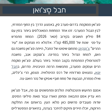
חבל סֶצ'וּאן
סצ’ואן ממוקמת בדרום-מערב סין, באמצע הדרך בין החוף המזרחי,
לבין הגבול המערבי. זהו אחד המחוזות המאוכלסים ביותר בסין עם
84 מיליון תושבים בקירוב (ינואר 2026). המחוז מתפרש
על-פני
שטח של
485,000
קמ”ר. אלמלא היו מנתקים את “עיר
ההרים”
צ’ונְגקִינג
מתחום שיפוטו של החבל, הייתה סצ’ואן נחשבת גם
היום, למחוז הגדול ביותר במדינה. צ’ונגקינג אגב, נחשבת
למטרופולין המתפתח בקצב המהיר ביותר בעולם. סצ’ואן מוקפת
הרים ועמקים. ממערב, מתנשאת הרמה הטיבּטית. מדרום, ב
חבל
יונאן
, נמצאים מורדותיו של רכס ההימלאיה. מצפון, הרי צ’ינלינג,
ואילו ממזרח, הגבעות של מחוז חוּבֵּיי ואפיקו של נהר היאנג-צה.
אמנם התיעוש והטכנולוגיה הולכים ומתפשטים גם פה, אבל סצ’ואן
היא עדיין אסם התבואה ומחסן האורז עבור מאות מיליוני הסינים.
שדות מעובדים פרושים כאן מלוא העין. בראותם את החלקות
הירוקות, יוכלו תיירים ותיקים להיזכר בערגה, בתיאורים הפסטורליים