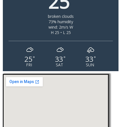
25
broken clouds
73% humidity
wind: 2m/s W
H 25 • L 25
25
33
33
°
°
°
FRI
SAT
SUN