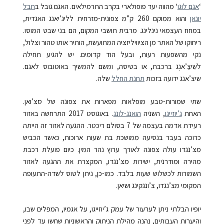
‘
אגם לוּגו
‘
מהווה יעד פופולארי בקרב התרמילאים. האגם גובל ב
חבל
יונאן
והוא ממוקם
260
ק”מ
צפונית-מזרחית לליג’יאנג האגדית,
במחוז העצמאי נינלינג. מרבית תושבי המקום, הם בני שבט המוסו.
ריחוקו של האתר מן הציוויליזציה המתועשת, הותיר אותו טהור וצלול,
נקי מהשפעות רעות, ובעל הוד קדומים. יש להגיע תחילה
לשִׁיצַ’אנְג
ברכבת, או בטיסה, ומשם להמשיך באוטובוס לאגם.
שיצ’אנג ידועה בזכות
תחנת החלל
שלה.
שתי שמורות-טבע מופלאות מפארות את צפונה של סצ’ואן.
האחת
ג’יוזייגו
, השניה
הואנג-לונג
. באוגוסט 2017 התרחשה באזור
רעידת אדמה בעצמה של 7 בסולם ריכטר. ההגעה לאזור זה הייתה
כרוכה בעבר בנסיעה ממושכת בת שעות ארוכות, כאשר הכביש
מצ’נגדו עולה צפונה לאורך ערוץ נהר המין. כיום פועלת רכבת
מהירה ומודרנית, ישירות מצ’נגדו, המקצרת את ההגעה לאזור
השמורות לכשלוש שעות בלבד. כמו-כן, ניתן לטוס לשדה-התעופה
המקומי
מצ’נגדו, צ’ונגקינג ושיאן.
יופיו הבלתי ניתן לערעור של עמק ג’יוזייגו, על אגמיו, המפלים שבו,
והיערות העבותים, נהנה מהילת הניתוק והראשוניות שחשו עד לפני