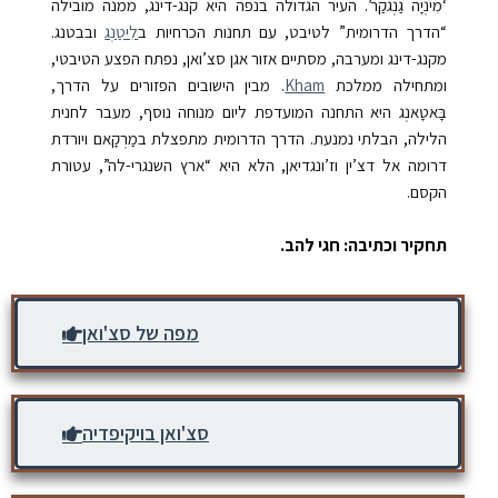
‘מִינְיָה גַנְגקַר’
. העיר הגדולה בנפה היא קנג-דינג, ממנה מובילה
“הדרך הדרומית” לטיבט, עם תחנות הכרחיות ב
לִיטַנְג
ובבטנג.
מקנג-דינג ומערבה, מסתיים אזור אגן סצ’ואן, נפתח הפצע הטיבטי,
ומתחילה ממלכת
Kham
. מבין הישובים הפזורים על הדרך,
בָּאטָאנְג
היא התחנה המועדפת ליום מנוחה נוסף, מעבר לחנית
הלילה, הבלתי נמנעת. הדרך הדרומית מתפצלת במַרְקָאם
ויורדת
דרומה אל דצ’ין וז’ונגדיאן, הלא היא “ארץ השנגרי-לה”, עטורת
הקסם.
תחקיר וכתיבה: חגי להב.
מפה של סצ'ואן
סצ'ואן בויקיפדיה