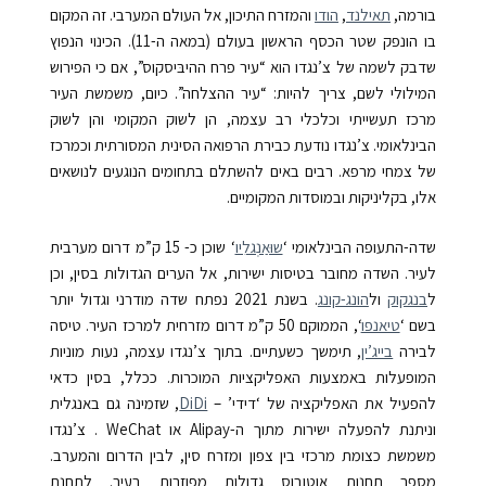
בורמה,
תאילנד
,
הודו
והמזרח התיכון, אל העולם המערבי. זה המקום
בו הונפק שטר הכסף הראשון בעולם (במאה ה-
11
). הכינוי הנפוץ
שדבק לשמה של צ’נגדו הוא “עיר פרח ההיבּיסקוס”, אם כי הפירוש
המילולי לשם, צריך להיות: “עיר ההצלחה”. כיום, משמשת העיר
מרכז תעשייתי וכלכלי רב עצמה, הן לשוק המקומי והן לשוק
הבינלאומי. צ’נגדו נודעת כבירת הרפואה הסינית המסורתית וכמרכז
של צמחי מרפא. רבים באים להשתלם בתחומים הנוגעים לנושאים
אלו, בקליניקות ובמוסדות המקומיים.
שדה-התעופה הבינלאומי ‘
שוּאַנְגלִיו
‘ שוכן כ-
15
ק”מ
דרום מערבית
לעיר. השדה מחובר בטיסות ישירות, אל הערים הגדולות בסין, וכן
ל
בנגקוק
ול
הונג-קונג
. בשנת 2021 נפתח שדה מודרני וגדול יותר
בשם ‘
טיאנפו
‘, הממוקם 50 ק”מ דרום מזרחית למרכז העיר. טיסה
לבירה
בייג’ין
, תימשך כשעתיים. בתוך צ’נגדו עצמה, נעות מוניות
המופעלות באמצעות האפליקציות המוכרות. ככלל, בסין כדאי
להפעיל את האפליקציה של ‘דידי’ –
DiDi
, שזמינה גם באנגלית
וניתנת להפעלה ישירות מתוך ה-Alipay או WeChat . צ’נגדו
משמשת כצומת מרכזי בין צפון ומזרח סין, לבין הדרום והמערב.
מספר תחנות אוטובוס גדולות מפוזרות בעיר. לתחנת