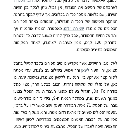
וכמובן, אי-אפשר לדבר על סצ’ואן מבלי להזכיר את
דובי הפנדה
.
לאהבתם של הסינים את הפנדות, אין גבול. ניתן לבקר בגן החיות
העירוני, שם כלואות מספר פנדות בכלובים, אך עדיף לבקר בתחנת
המחקר והטיפוח
של הפנדות הגדולות, הממוקם באחד הפרוורים
הצפוניים של צ’נגדו.
שמורת וולונג
מאפשרת תצפית אותנטית אף
יותר על החיות החמודות, אבל צריך להיות משוגע לדבר, כדי לטרוח
ולהרחיק
120
ק”מ
, צפון מערבית לצ’נגדו, לאחד המקומות
העמוסים בתיירים מקומיים.
לאלו מבין התיירים, אשר מקדישים ימים ספורים בלבד לטיול בחבל
סצ’ואן, יהוו העיר
לֵשַאן
והר אֵמֵאי, בשילוב עם צ’נגדו, יעדי מפתח
לסיור קצר ואטרקטיבי. הנסיעה ללשאן מצ’נגדו, נמשכת שעתיים.
כאן, על מזלג של שלושה נהרות, חצוב בצלע ההר, מצוי פסל
בודהה
Da Fo
, הגדול בעולם מסוגו. העבודות על הפסל בוצעו
במשך תשעים שנה, במהלך המאה ה-
9
, בידי נזירים בודהיסטים.
גובהו של הפסל:
71
מטר
. הבודהה הענק יושב כאשר ידיו על ברכיו,
עפעפיו הנפולים משווים לו מראה רדום משהו, והוא משקיף באדישות
מסויימת על רבבות האנשים המטפסים במדריגות לכיוון ראשו.
התצפית היפה לעברו של הפסל, מתבצעת בשייט למרגלותיו. מעט