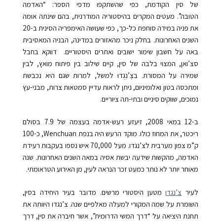
של סין הקודמת, כפי שהשתקפו מדפי הספר: “האדמה
הטובה”.
מעטים המקרים בהיסטוריה המודרנית, בהם שינתה אומה
את פניה במידה סוחפת כל-כך, כפי שעושה האימפריה הסינית ב-20
השנים האחרונות. בחלק ניכר מהאזורים במדינה, הבניה המאסיבית
באה על חשבון שימור ישובים ואתרים היסטוריים. דווקא בחבל
סצ’ואן, המצוי בלבה של סין, קיים שילוב בין פיתוח מואץ, לבין
שמירה על המסורת. בצֶ’נְגְדוּ למשל, למרות שגם היא נכבשת
ומתכסה בטון ואלומיניום, ניתן לראות עדיין סמטאות צרות, מבני-עץ
נמוכים, שווקים סיניים ובתי-תה ציוריים.
ב-12 במאי 2008, זיעזע רעש-אדמה בעצמה של 7.9 בסולם
ריכטר, את המחוז כולו. מוקד הרעש היה בנפת Wenchuan, כ-100
ק”מ צפון מערבית לצ’נגדו. מעל 70,000 איש נספו בעקבות רעידת
האדמה, מהקשות שידעה יבשת אסיה במאה השנים האחרונות. שנה
מאוחר יותר לא נותר כמעט זכר הנראה לעין, מן האירוע הטראומתי.
לעיר
צ’נגדו
מטען היסטורי מרשים. מדובר בעיר היחידה בסין,
השומרת על שמה המקורי למעלה מאלפיים שנה. צ’נגדו היוותה את
תחנת היציאה על “דרך המשי הדרומית”, אשר חיברה את סין, דרך