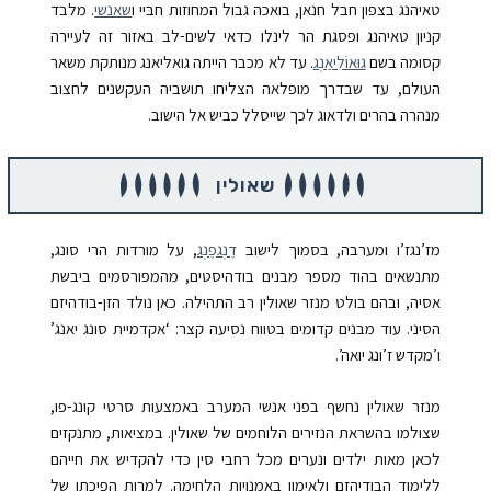
טאיהנג בצפון חבל חנאן, בואכה גבול המחוזות חבּיי ו
שאנשי
. מלבד
קניון טאיהנג ופסגת הר לינלו כדאי לשים-לב באזור זה לעיירה
קסומה בשם
גוּאוֹלִיאַנְג
. עד לא מכבר הייתה גואליאנג מנותקת משאר
העולם, עד שבדרך מופלאה הצליחו תושביה העקשנים לחצוב
מנהרה בהרים ולדאוג לכך שייסלל כביש אל הישוב.
שאולין
מז’נגז’ו ומערבה, בסמוך לישוב
דֶנְגפֶנְג
, על מורדות הרי סונג,
מתנשאים בהוד מספר מבנים בודהיסטים, מהמפורסמים ביבשת
אסיה, ובהם בולט
מנזר שאולין
רב התהילה. כאן נולד הזן-בודהיזם
הסיני. עוד מבנים קדומים בטווח נסיעה קצר: ‘אקדמיית סונג יאנג’
ו’מקדש ז’ונג יואה’.
מנזר שאולין נחשף בפני אנשי המערב באמצעות סרטי קונג-פו,
שצולמו בהשראת הנזירים הלוחמים של שאולין. במציאות, מתנקזים
לכאן מאות ילדים ונערים מכל רחבי סין כדי להקדיש את חייהם
ללימוד הבודיהזם ולאימון באמנויות הלחימה. למרות הפיכתו של