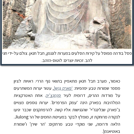
פסל בודהה מפוסל על קירות הסלעים במערות לונגמן, חבל חנאן. צולם על-ידי חגי
להב. זכויות יוצרים: לוטוס-הזהב.
כאמור, מערב חבל חנאן מתאפיין בתוואי נוף הררי. ראויות לציון
מספר שמורות טבע יפהפיות:
‘פּארק גַנְשַן’
, עטור יערות המשתרעים
על מורדות ההרים, דרומית לעיר
סַנְמֶנְצ’יָה
. אחת האטרקציות
המלהיבות בפארק הינה ‘עמק הפרפרים’. יערות נוספים מצויים
ב’פארק שנלינגז’יי’ שהנגישות אליו קשה. להרפתקנים שכבר יגיעו
לנקודה מרוחקת זו, מומלץ לבקר במעיינות החמים של הר Jiulong.
הלאה ודרומה, שני מוקדי טבע מרתקים: ‘הר שירן’ ו’שמורת
בּאוטיאנמן’.