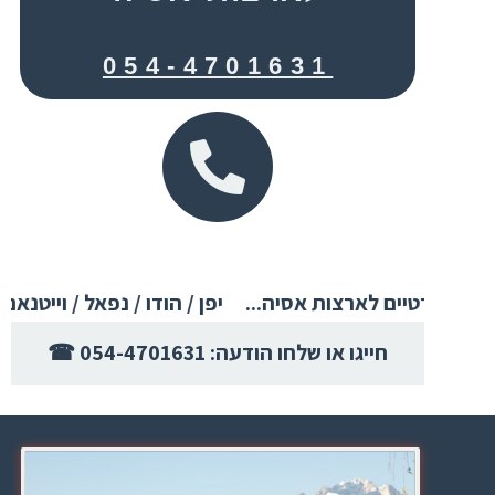
054-4701631
☎ חייגו או שלחו הודעה: 054-4701631