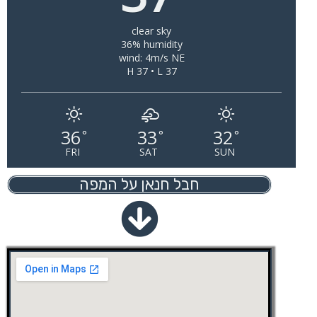
clear sky
36% humidity
wind: 4m/s NE
H 37 • L 37
36
33
32
°
°
°
FRI
SAT
SUN
חבל חנאן על המפה