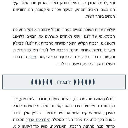
וקַאיפֶנְג. ימי החורף קרים מאד בחנאן. באזור ההר אף יורד שלג. בקיץ
חם וגשום. האביב והסתיו, ובעיקר אפריל ואוקטובר, הם החודשים
הנוחים ביותר לטיול.
שלושה שדות תעופה מצויים במחוז. הגדול שבהם הוא נמל התעופה
הבינלאומי של ז’נגז’ו ושני האחרים משרתים את הבאים ללויאנג
ולנאניאנג. רכבות הקליע הסופר מהירות מחברות את ז’נגז’ו לבייג’ין
ולערים גדולות אחרות. תחנת הרכבת של ז’נגז’ו היא מן הגדולות
והעמוסות בסין. בין לויאנג, לבין עיר הטרה-קוטה:
שיאן
, קו רכבת
מעולה. משך הנסיעה, כשעתיים בלבד.
ז'נגז'ו
ז’נגז’ו מהווה תחנה מרכזית, בהיותה צומת תחבורה בלתי נמנע, אך
מן הזווית התיירותית מידת האטרקטיביות שלה מצומצמת למדי.
מאידך, אנשי עסקים ואנשי אקדמיה ימצאו בה עניין הולך וגובר
בשנים הקרובות.
את מרכז העיר מסמלת
‘אנדרטת אֶרְקי’
המצויה
מרחק קצר מתחנת הרכבת. האנדרטה, מעין מגדל-שעון סיני,