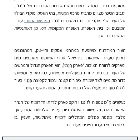
ממוקמת בכיכר ממנה יוצאות חמש השדרות המרכזיות של ז’נגז’ו,
וסביב הכיכר מצויים מרבית מרכזי הקניות, בתי העסק ומוקדי הבילוי
של העיר.
שני מוקדי תיירות בולטים בז’נגז’ו:
המוזיאון המחוזי
עתיר
המוצגים וכן בית האופּרה. האופּרה המקומית היא מן האותנטיות
והמשובחות בסין.
העיר המודרנית משופעת במתחמי עסקים והיי-טק, המתוכננים
באופן מעורר השתאות. בין שלל גורדי השחקים משובצים גנים
ופארקים לרווחת הציבור. ‘פּארק רֶנְמין’, הוא הפּארק הגדול והמרשים
של העיר, ובו ניתן לחזות בפעילויות אופייניות, כגון טאי-צ’ ומשחקי
כדור מקומיים לצד שמורת ציפורים קטנה ועמוד לקפיצת בַּנְגִ’י. בעיר
ז’נגז’ו מערכת מעולה של רכבות תחתיות, המונה תשעה קווים.
כעשרים ק”מ צפונית לז’נגז’ו הוקם פארק לגדתו הדרומית של הנהר
הצהוב. פארק זה משווק באינטנסביות על-ידי שלטונות המחוז, אך
מלבד מספר פסלים המהללים דמויות מיתולוגיות, העניין בו
מצומצם מאד עבור תיירים מערביים.