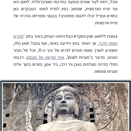
אוכל, כיאה לעיר שטרם נטמעה בתרבות האוניברסלית. לויאנג היא
עיר פרח האדמונית, שנחשב בסין לפרח לאומי. המבקרים כאן
בחודש אפריל יוכלו ליהנות מפסטיבל צבעוני ומפריחה נהדרת של
פרחי אדמוניות.
צפונית ללויאנג שוכן המקדש הבודהיסטי העתיק ביותר בסין: ‘
מקדש
הסוס הלבן
‘, אך האתר בהא הידיעה באזור, ואף בחבל חנאן כולו,
משתרע לאורך מאות מטרים לגדתו של נהר ה-Yi, יובל של הנהר
הצהוב. מדובר ב’מערות לונגמן’,
אתר מורשת של אונסקו
. רבבות
פסלי בודהה מגולפים באבן גיר רכה, ביד אמן, פזורים בתוך אלפי
מערות וגומחות.