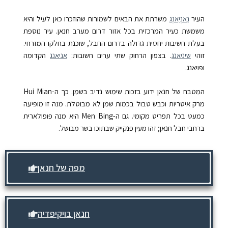
העיר
נַאנְיַאנְג
משרתת את הבאים לשמורות שהוזכרו כאן לעיל והיא
משמשת כעיר המרכזית בכל אזור דרום מערב חנאן. עיר נוספת
בעלת חשיבות יחסית גדולה בדרום החבל, שוכנת בחלקו המזרחי.
זוהי
שיניאנג
.
בצפון הרחוק שתי ערים חשובות:
אניאנג
הקדומה
ופויאנג.
המטבח של חנאן ידוע בזכות שימוש נדיב בשמן. כך ה-Hui Mian
מרק איטריות וכבש טבול בכמות שמן לא מבוטלת. מנה זו מופיעה
כמעט בכל תפריט מקומי. גם ה-Men Bing היא מנה פופולארית
ברחבי חבל חנאן; זהו מעין פנקייק שבתוכו בשר מבושל.
מפה של חנאן
חנאן בויקיפדיה