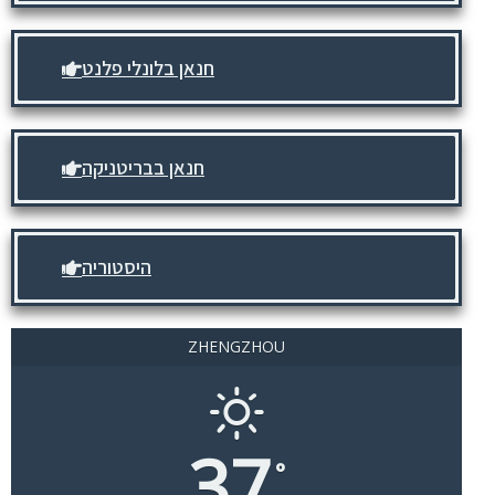
חנאן בלונלי פלנט
חנאן בבריטניקה
היסטוריה
ZHENGZHOU
37
°