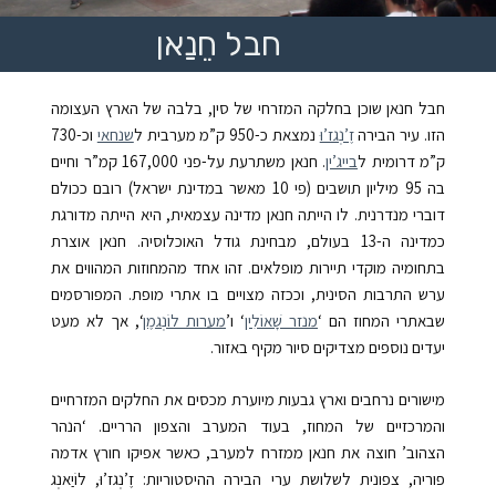
חבל חֵנַאן
חבל חנאן שוכן בחלקה המזרחי של סין, בלבה של הארץ העצומה
הזו. עיר הבירה
זֶ’נְגז’ו
ּ נמצאת כ-950 ק”מ מערבית ל
שנחאי
וכ-730
ק”מ דרומית ל
בייג’ין
. חנאן משתרעת על-פני 167,000 קמ”ר וחיים
בה 95 מיליון תושבים (פי 10 מאשר במדינת ישראל) רובם ככולם
דוברי מנדרנית. לו הייתה חנאן מדינה עצמאית, היא הייתה מדורגת
כמדינה ה-13 בעולם, מבחינת גודל האוכלוסיה.
חנאן אוצרת
בתחומיה מוקדי תיירות מופלאים. זהו אחד מהמחוזות המהווים את
ערש התרבות הסינית, וככזה מצויים בו אתרי מופת. המפורסמים
שבאתרי המחוז הם ‘
מנזר שָׁאוֹלִין
‘ ו’
מערות לוֹנְגמֶן
‘, אך לא מעט
יעדים נוספים מצדיקים סיור מקיף באזור.
מישורים נרחבים וארץ גבעות מיוערת מכסים את החלקים המזרחיים
והמרכזיים של המחוז, בעוד המערב והצפון הרריים. ‘הנהר
הצהוב’ חוצה את חנאן ממזרח למערב, כאשר אפיקו חורץ אדמה
פוריה, צפונית לשלושת ערי הבירה ההיסטוריות: זֶ’נְגז’וּ, לוֹיַאנְג