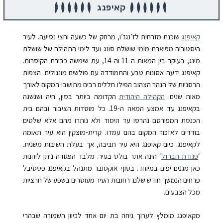
קאיפנג
קַאיפֶנְג
שוכנת מזרחית לז’נגז’ו, מרחק של כשעה וחצי נסיעה. לעיר
היסטוריה מפוארת מימי שושלת סוֹנג ועד לימי התהילה של שושלת
מִינג, בעיקר בין המאות ה-11 וה-14, עת שימשה כבירת הקיסרות.
קאיפנג ידעה אסונות טבע והתמודדה עם פולשים מונגולים. הצפות
הרסניות של הנהר הצהוב הפילו חללים רבים מתושבי המקום לאורך
מאות שנים.
הקהילה היהודית
הקדומה ביותר בסין, חיה ושגשגה
בקאיפנג עד אמצע המאה ה-19. כל מוסדות הציבור ובהם בית
הכנסת המפורסם נהרסו עד היסוד ולא נותרו מהם אלא שלטים
בודדים לאזכור המקום בהם עמדו. קרית-מוצקין היא עיר תאומה
לקאיפנג.
כיום קאיפנג היא עיר חביבה, אך בעלת חשיבות משנית.
‘
פּגודת הברזל
‘ הינה אתר בולט בעיר. מלבד הפּגודה ניתן ליהנות
כאן מגנים יפים במיוחד. בסוף אוקטובר מתנהל בקאיפנג פסטיבל
פרחים הנמשך חודש שלם. רחובות העיר מעוטרים בשפע של חרציות
מכל הצבעים.
מקאיפנג מומלץ לערוך גיחה בת יום אחד לכיוון השמורה שבהרי