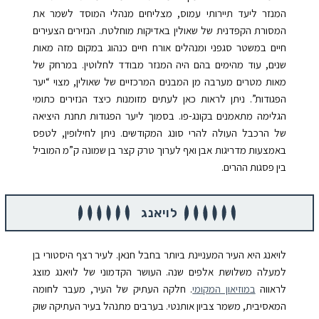
המנזר ליעד תיירותי עמוס, מצליחים מנהלי המוסד לשמר את
המסורת הקפדנית של שאולין באדיקות מוחלטת. הנזירים הצעירים
חיים במשטר סגפני ומנהלים אורח חיים כנהוג במקום מזה מאות
שנים, עוד מהימים בהם היה המנזר מבודד לחלוטין.
במרחק של
מאות מטרים מערבה מן המבנים המרכזיים של שאולין, מצוי “יער
הפגודות”. ניתן לראות כאן לעתים מזומנות כיצד הנזירים כתומי
הגלימה מתאמנים בקונג-פו. בסמוך ליער הפגודות תחנת היציאה
של הרכבל העולה להרי סונג המקודשים. ניתן לחילופין, לטפס
באמצעות מדריגות אבן ואף לערוך טרק קצר בן שמונה ק”מ המוביל
בין פסגות ההרים.
לויאנג
לויאנג היא העיר המעניינת ביותר בחבל חנאן. לעיר רצף היסטורי בן
למעלה משלושת
אלפים שנה. העושר הקדמוני של לויאנג מוצג
לראווה
במוזיאון המקומי
. חלקה העתיק של העיר, מעבר לחומה
המאסיבית, משמר צביון אותנטי. בערבים מתנהל בעיר העתיקה שוק