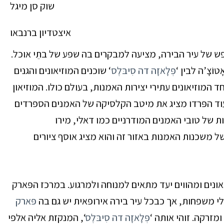
שוק סן מיגל
איצטדיון ברנבאו
ש של עיר הבירה, מציעה למבקרים בה שפע של בתֵי אוכל.
טוֹצָ’ה
לבין ‘
פְּלָאזָה דה סִיבּלֶס
‘
שוכנים המוזיאונים והגנים
המוזיאונים עתירי יצירות האמנות, בעולם כולו. המוזיאון
ד הפּרדו מציג את מיטב הקלסיקה של האמנים הספרדים
ות של טובי האמנים המודרניים כמו דאלי, מירו
משכנות האמנות באזור זה והוא מציג אוסף ציורים
ונים ומהווים יעד מתאים למנוחה ולמרגוע. במרכז הפּארק
י משפחות, אך כבכל עיר בירה אירופאית יש גם בה
פּארק
מזרקה. זוהי אותה
‘
פְּלָאזָה דה סִיבּלֶס
‘,
המנקזת אליה אלפי