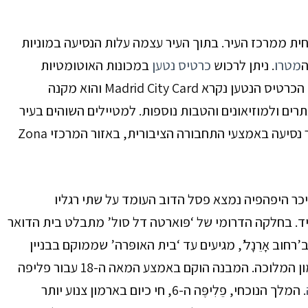
ית ממרכז העיר. בתוך העיר עצמה עלות הנסיעה במוניות
ה
מטרו
. ניתן לרכוש
כרטיס נטען
במכונות האוטומטיות
הכרטיס הנטען נקרא Madrid City Card והוא מקנה
רים ולמוזיאונים והטבות נוספות.
למטיילים השוהים בעיר
זמן קצר: כדאי לרכוש כרטיס Tourist Travel Pass המאפשר נסיעה באמצעי התחבורה הציבורית, באזור המרכזי Zona
ר היפהפיה נמצא פסל הדוב העומד על שתי רגליו
יד. בחלקה הדרומי של ‘פּוארטה דל סול’ מתבלט בית הדואר
חוב אָרֵנָל’
, מגיעים עד ‘בית האופּרה’ שממוקם בבניין
ן המלוכה
. המבנה הוקם באמצע המאה ה-
18
עבור פליפה
. המלך הנוכחי, פֵלִיפֶּה ה-6, חי כיום בארמון צנוע יותר