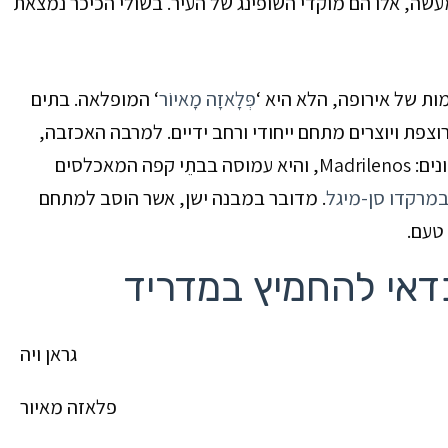
ָה’. למעשה, אלו הם מוקדי השופינג של העיר. בשולי הכיכר נמצאת
ת של אירופה, הלא היא ‘
פְּלָאזָה מָאיוֹר
‘
המופלאה. בתים
פת ויוצרים מתחם ייחודי ורחב ידיים. למרבה האכזבה,
‘פּלאזה מאיור’ חדלה למשוך אליה את תושבי העיר, אלו המכונים: Madrilenos, והיא עמוסה בבתֵי קפה המאכלסים
מרקדו סן-מיגל
. מדובר במבנה ישן, אשר הוסב למתחם
 טעם.
דאי להחמיץ במדריד
גראן ויה
פלאזה מאיור