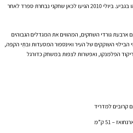
אוהדים של ריאל מדריד בכל-פעם שהקבוצה זוכה באליפות או בגביע. ביולי 2010 הגיעו לכאן שחקני נבחרת ספרד לאחר
 ארבעת גורדי השחקים, המהווים את המגדלים הגבוהים
הבילוי השוקקים של העיר ואינספור המסעדות ובתֵי הקפה,
 ריקוד הפלמנקו, ואפשרות לצפות במשחק כדורגל
ם קרובים למדריד
רנחואז – 51 ק”מ