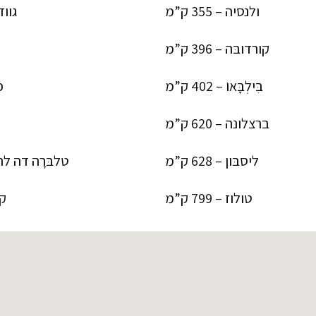
ולנסיה – 355 ק”מ
גוודל
קורדובּה – 396 ק”מ
בִּילְבָּאוֹ – 402 ק”מ
פ
ברצלונה – 620 ק”מ
ליסבּון – 628 ק”מ
טלבּרָה דה לה רֵיינ
טולוז – 799 ק”מ
קו