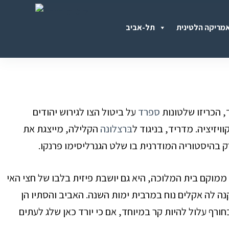
S
מריקה הלטינית
תל-אביב
k
i
p
t
o
 הכריזו שלטונות
ספרד
על ביטול הצו לגירוש יהודים
c
יזיציה. מדריד, בניגוד ל
בּרצלונה
הקלילה, מייצגת את
o
ק בהיסטוריה המודרנית בו שלט הגנרליסימו פרנקו.
n
t
ממוקם בית המלוכה, היא גם יושבת פיזית בלבו של חצי האי
e
נה לה אקלים נוח במרבית ימות השנה. האביב והסתיו הן
n
ורף עלול להיות קר במיוחד, אם כי יורד כאן שלג לעתים
t