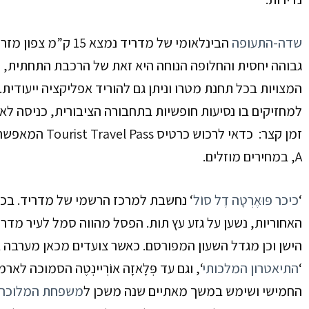
שדה-התעופה
הבינלאומי של מדריד
נמצא
15
ק”מ צפון מזרח
גבוהה יחסית והחלופה הנוחה היא זאת של הרכבת התחתית, 
המצויות בכל תחנת מטרו וניתן גם להוריד אפליקציה ייעודית.
למחזיקים בו נסיעות חופשיות בתחבורה הציבורית, כניסה לאת
A, במחירים מוזלים.
‘
כיכר פּוּאֶרְטָה דֶל סוֹל
‘
נחשבת למרכז הרשמי של מדריד. בכיכ
האחוריות, נשען על גזע עץ תות. הפסל מהווה סמל לעיר מדר
הישן וכן מגדל השעון המפורסם. כאשר צועדים מכאן מערבה ב’ר
‘
התיאטרון המלכותי
‘,
וגם עד פְּלָאזָה אוֹרְיינְטֶה
הסמוכה לארמו
החמישי ושימש במשך מאתיים שנה משכן ל
משפחת המלוכה