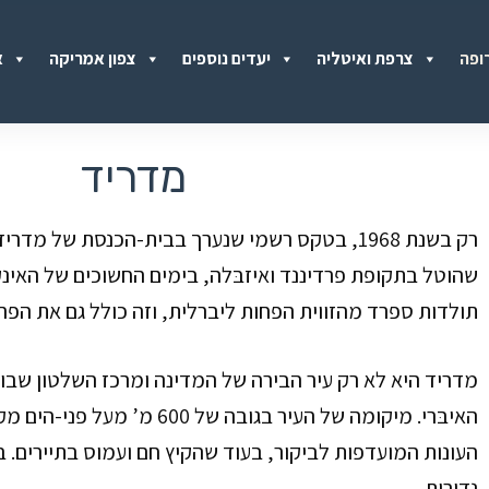
ופה
צרפת ואיטליה
יעדים נוספים
צפון אמריקה
א
מדריד
רק בשנת
1968
, בטקס רשמי שנערך בבית-הכנסת של מדריד,
שהוטל בתקופת פרדיננד ואיזבּלה, בימים החשוכים של האינקוו
תולדות ספרד מהזווית הפחות ליברלית, וזה כולל גם את הפר
מדריד היא לא רק עיר הבירה של המדינה ומרכז השלטון שבו
האיבּרי. מיקומה של העיר בגובה של
600
מ’ מעל פני-הים מק
העונות המועדפות לביקור, בעוד שהקיץ חם ועמוס בתיירים. בח
נדירות.