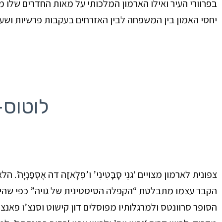
בפרוורי העיר ואילו הארמון המלכותי על מאות החדרים שלו
יחסי האמון בין המשפחה לבין האזרחים
בעקבות פרשיות ושערו
לוטוס
צפונית לארמון מצויים ‘גנֵי סָבָּטִינִי’
ו’פְּלָאזָה דה אֶסְפַּנְיָה’
. הל
הקבר עצמו מתבלטת “הקפלה הסיסטינית של גויה” כפי שהי
הסופר סרוונטס ולמרגלותיו מפוסלים דון קישוט וסנצ’ו פאנצ