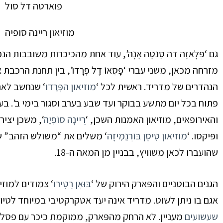
פוארטה דל סול
מוזיאון ריינה סופיה
גם ‘פְּלָאזָה דֶה סַנְטָה אָנָה’
, עוד אחת מהכיכרות משובבות הנפ
מזרחה מכאן, משני עברי ‘פָּסֵאוֹ דֶל פְּרָדוֹ’
, בין תחנת הרכבת אָ
הנהדרים של מדריד. ראשית לכל ‘
מוזיאון הפְּרָדו
‘
שנחשב לאחד 
פתוח בכל יום מתשע בבוקר ועד שבע בערב וסגור בימי ב’.
בעו
והאירופאים, מוזיאון האמנות השכן, ‘
רֵיינָה סוֹפְיָה
‘
, משכן יציר
ופּיקסו.
‘
מוזיאון טִיסֶן בּוֹרְנֵמִיזָה
‘
משלים את “משולש הזהב” של 
שהועברו לכאן משוויץ, בבניין מן המאה ה-
18
.
הגנים הבוטניים והפּארק הירוק של ‘
בּוּאֶן רֵטִירו
‘
צמודים למוזיא
אגם בו ניתן לשוט.
מדריד אינה יעד אטקרקטיבי במיוחד לטיול
שעשועים
מעניין.
לא הרחק מהפּארק, ממוקמת כיכר עם פסל ו