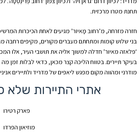
מדריד: לכיוון דרום ‘גראן ויה’ ולכיוון צפון ‘רחוב פְּרִינְסֵס
תחנת מטרו מרכזית.
חזרה מזרחה, מ’רחוב מָאיוֹר’
מגיעים לאחת הכיכרות המרשימו
בני שלוש קומות ומתחתם מעברים מקורים, מקיפים רחבה מרוצ
בעיקר תיירים.
בטווח הליכה קצר מכאן, כדאי לבלות זמן מה
ב
מודרני ומהווה מקום מפגש ליאפּים של מדריד ולתיירים אניני
אתרי התיירות שלא כ
פארק רטירו
מוזיאון הפרדו