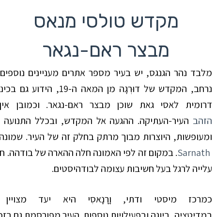
מקדש טולסי מנאס
מבצר ראם-נגאר
מלבד נהר הגנגס, יש בעיר מספר אתרים מעניינים נוספים
נרחב, המקדש של דוּרְגָה
מן המאה ה-
19
, הידוע גם בכינו
דרומית לאסי גאת שוכן מבצר ראם-נגאר. וכמובן א
הזהב
העיר-העתיקה
.
ההגעה אל המקדש, ובכלל התנועה ב
ומעופשות, היוצרות מבוך מרתק בחלק זה של העיר. שמונה 
Sarnath
. במקום
זה לפי האמונה חלה ההארה של בודהה. חור
עלייה לרגל בעל חשיבות עצומה לבודהיסטים.
כמרכז מיסטי ודתי,
וָרָנָאסִי היא יעד מצוי
במדיטציה
,
ביוגה
ובפעילויות
נוספות. העיר מפורסמת גם בזכ