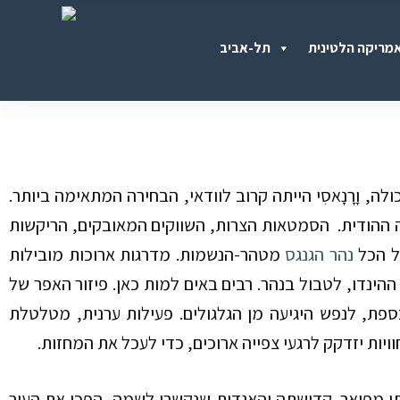
S
מריקה הלטינית
תל-אביב
k
i
p
t
o
, וָרָנָאסִי הייתה קרוב
לוודאי, הבחירה המתאימה ביותר.
c
ה ההודית.
הסמטאות הצרות, השווקים המאובקים, הריקשות
o
ל הכל
נהר הגנגס
מטהר-הנשמות. מדרגות ארוכות מובילות
n
ת ההינדו, לטבול בנהר. רבים באים למות כאן. פיזור האפר של
t
כספת, לנפש היגיעה מן הגלגולים. פעילות ערנית, מטלטלת
e
ויות יזדקק לרגעי צפייה ארוכים, כדי לעכל את
המחזות
.
n
t
תי מפואר. קדושתה והאגדות שנקשרו לשמה, הפכו את העיר