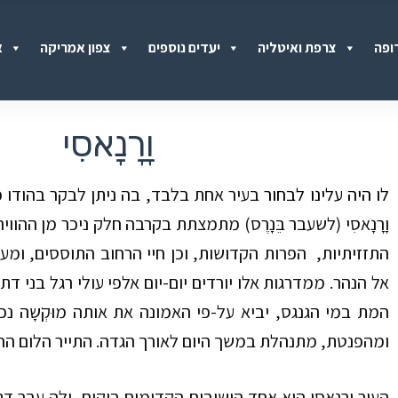
ופה
צרפת ואיטליה
יעדים נוספים
צפון אמריקה
א
וָרָנָאסִי
לו היה עלינו לבחור
בעיר אחת בלבד, בה ניתן לבקר בהודו כולה
וָרָנָאסִי (לשעבר בֵּנָרֶס) מתמצתת בקרבה חלק
ניכר מן
ההווי
התזזיתיות,
הפרות הקדושות
, וכן חיי
הרחוב התוססים, ומע
אל הנהר
.
ממדרגות אלו
יורדים יום-יום אלפי עולי רגל בני ד
המת במי הגנגס, יביא על-פי האמונה את אותה מוּקְׁשָה נ
ומהפנטת, מתנהלת במשך היום
לאורך
הגדה. התייר הלום החו
העיר וָרָנָאסִי
היא אחד הישובים הקדומים ביקום, ולה עבר ד