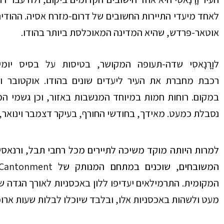
לאחד מיעדי התיירות החשובים של דרום-מזרח אסיה. ההודים
אוטאר-פּרדש, שהיא המדינה המאוכלסת ביותר בהודו.
ל
וָרָנָאסִי שדה-תעופה המקושר, בטיסות על בסיס יומי
רכבת
מחברת
את העיר ליעדים שונים בהודו
.
אוקטובר ו
במקום.
רוחות חמות במיוחד המנשבות באזור, וכן גשמי המ
נסבלת כמעט. מאידך, בחודשי החורף, בעיקר דצמבר וינואר,
למרות היותה מוקד משיכה לתיירים מכל רחבי תבל, ורנאסי
המשובחים, שוכנים במתחם המנותק של
Cantonment
המקומית.
התרמילאים יעדיפו ללון באכסניות לאורך הגדה ש
מעט ולשהות באכסניות אלו, ובלבד
שיוכלו
לבלות שעות ארוכ