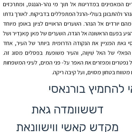
ים
המאמינים במדריגות אל תוך מי נהר-הגנגס, ומתרכזים
הר ולהתבונן בעולי-הרגל המתפללים בדביקות. לאורך גדתו
ומהם יורדים אל הנהר. השערים
הראויים
לציון באופן מיוחד
גיע
בפעם הראשונה אל הגדה
.
השערים של מאן מָאנְדִיר ושל
י
גאת
המציין את הנקודה הדרומית ביותר של העיר, אחד
פאלי של האל שִׁיוָוה, והעיר משופעת בפסלים מסוג זה.
ל נפטרים ומפזרים את האפר על- פני המים, לעיני המשפחות
מטווח בטחון
מסוים, ועל קיבה ריקה.
 להחמיץ בורנאסי
דששוומדה גאת
מקדש קאשי ווישוונאת