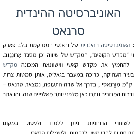
האוניברסיטה ההינדית
סרנאט
:
האוניברסיטה ההינדית
של
וראנסי
הממוקמת בלב פארק
י “מקדש הקופים”, המקדש של שיווה וכן מסגד אָרוּנְגָזֶבּ
.
ין להחמיץ את מקדש קאשי ווישוונאת המכונה
מקדש
עיר העתיקה, כרוכה במעבר בגאליס, אותן סמטות צרות
ק”מ מוָרָנָאסִי , בדרך אל שדה-התעופה, נמצאת סרנאט –
בות המנזרים נותרו כאן מלפני יותר
מאלפיים
שנה. זהו אתר
ין לשוחרי הרוחניות. ניתן ללמוד ולעסוק במקום
ות חנויות לבדי משי, לרקמות, ולשמלות הסארי.