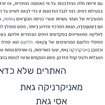
עם זריחה חלה ההזדככות על-פי האמונה ההינדית, אז יורד
בפעילות דתית. רצוי לנצל
הזדמנות זו כדי לצאת לשייט
על הנ
המערבית של
הנהר עשרות שערי כניסה
הנקראים
גַאתוֹת
, 
הם
דָשַׁשְׁוָומֵדָה,
הגאת המרכזי והידוע ביותר, ממנו מומלץ לה
לָאלִיטָה מתאפיינים במקדשים היפים
הצמודים אליהם. באָסִ
מפסלי
הלינגם
המרשימים של
וָרָנָאסִי.
הלִינְגַם
הוא
סמלו ה
וכמובן
מָאנִיקַרְנִיקָה
גַאת,
שער
השריפות, בו שורפים גופות ש
האבלות ולעיני קהל
מזדמן. מסוג הטקסים שרצוי לצפות בהם 
האתרים שלא כדאי
מאניקרניקה גאת
אסי גאת