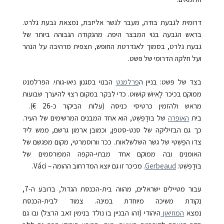
דרומית לגבעת בּודה, מעבר לגשר אליזבּת, נמצאת גבעת גלרט.
בראש הגבעה בנוי המבצר היפה. מהנקודה הגבוהה ביותר של
גבעת גלרט, בסמוך לאנדרטת החופש, תצפית מרהיבה על הנהר
ועל חלקה הדרומי של פּשט.
בצד של פּשט: בניין ה
פרלמנט
הבנוי בסגנון ניאו-גותי. הפרלמנט
ממוקם בכיכר לָאיוּשׁ קוֹשוּט. כדי לבקר במקום רצוי להיערך שבועות
מראש ולהזמין כרטיסי כניסה (עלות הביקור כ-26 €).
בית
האופרה
של בּוּדָפֵּשְׁט, הוא אחד המבנים המרשימים של העיר.
כך גם הבזיליקה של סנט-סטפן, וכמובן ארמון גרשם, ממש ליד
צדו הפֶּשְׁטִי של גשר השלשלאות. ככר וורוסמרטי, מקום מפגשם של
האומנים ובה ממוקם אחד מבתי-הקפה המפורסמים של
בּוּדָפֵּשְׁט:
Gerbeaud
. מכיכר זו גם יוצא המדרחוב ההומה – Váci.
עבור מטיילים ישראלים, מהווה בית-הכנסת הגדול, ברובע ה-7,
נקודת משיכה מיוחדת במינה. צמוד לבית-הכנסת
נמצא
המוזיאון
היהודי (זהו הבניין בו נולד בנימין זאב הרצל) ובו גם