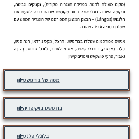
(מקום מעולה לקנות פפריקה הונגרית מקורית), נקניקים וגבינות,
ובקומה השנייה דוכני אוכל רחוב מקומיים שבהם חובה לטעום את
הלנגוש (Lángos) – הבצק המטוגן המפורסם של הונגריה המוגש עם
שמנת חמוצה וגבינה צהובה.
אנשים מפורסמים שנולדו בבודפשט: הרצל, מקס נורדאו, חנה סנש,
בֶּלָה בַּארְטוֹק, רובּרט קאפּה, אסתי לאודר, ג’ורג’ סורוס, זָה זָה
גאבּור, פרנץ פּושקאש ואפרים קישון.
מפה של בודפשט
בודפשט בויקיפדיה
בלונלי פלנט