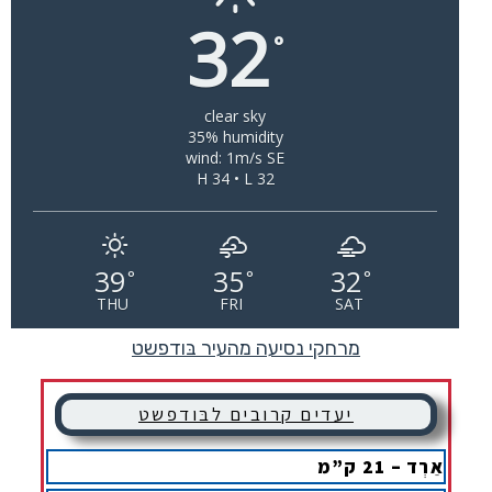
32
°
clear sky
35% humidity
wind: 1m/s SE
H 34 • L 32
39
35
32
°
°
°
THU
FRI
SAT
מרחקי נסיעה מהעיר בּודפשט
יעדים קרובים לבּודפשט
אֵרְד – 21 ק”מ