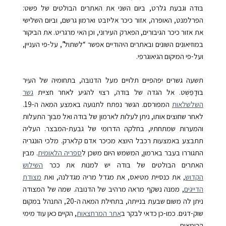
בּודה וגבעת גלרט, ביום השני את האתרים הבולטים של פשט:
הפרלמנט, האופרה, אזור כיכר אליזבט וארמון גרשם, וביום השלישי
את אזור כיכר הגיבורים, הפארק העירוני, וכן האי מרגריט. את הביקור
במוזיאונים השונים ובאתרים היהודיים אפשר “לשתול”, על-פי העניין,
ועל-פי המיקום הגיאוגרפי.
תשעה גשרים יפהפיים תלויים מעל הדנובּה, בתחומיה של העיר
בּוּדָפֵּשְׁט. אל הגדה של בּודה, רצוי להגיע לאחר חציית
גשר
השלשלאות
המפורסם. הגשר נפתח לתנועה באמצע המאה ה-19.
לאחר שחוצים אותו, ניתן לעלות לארמון של בּודה ואל מבוך התעלות
והמערות שמתחתיו, בחלקה הדרומי של גבעת-המבצר. העליה
תתבצע באמצעות רכבל היוצא מכיכר אדם קלארק. מלכי הונגריה
התגוררו בעבר בארמון, המשמש היום משכן ל
ספריה הלאומית
. מבין
האתרים הבולטים של בּודה יש למנות את ככר
השילוש
הקדוש
, את כנסיית מטיאס, את מגדל מריה מגדלנה, ואת
מצודת
הדייגים
, ממנה נשקף מראה מרהיב של הדנובּה. שמה של המצודה
ניתן לה משום שבעת בנייתה, בתחילת המאה ה-20, התנהל במקום
שוק-דגים. כמו-כן כדאי לבקר ב
אתר המרחצאות
, הקיים כאן עוד מימי
הרומאים.