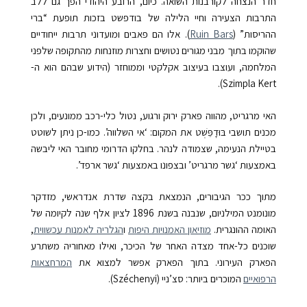
חדר הנצחה לקורבנות השואה. כיום, הרובע היהודי הפך גם ללב
התרבות הצעירה וחיי הלילה של בודפשט בזכות תופעת “ברי
ההריסות” (
Ruin Bars
). אלו הם פאבים ומועדוני תרבות ייחודיים
שהוקמו בתוך מבני מגורים נטושים וחצרות מוזנחות מהתקופה שלפני
המלחמה, ועוצבו בעיצוב אקלקטי וממוחזר (הידוע שבהם הוא ה-
Szimpla Kert).
האי מרגריט, מהווה פארק ירוק ורגוע, נטול כלי-רכב ממונעים, ולכן
מכנים תושבי בּוּדָפֵּשְׁט את המקום: ‘אי השלווה’. כמו-כן ניתן לשוטט
בטיילת הנעימה, שצמודה לנהר. בחלקו הדרומי מחובר האי ליבשה
באמצעות ‘גשר מרגריט’ ובצפונו באמצעות ‘גשר ארפד’.
מתוך ככר הגיבורים, הנמצאת בקצה שדרת אנדראשי, מזדקר
מונומנט המילניום, שנבנה בשנת 1896 לציון אלף שנה לקיומה של
האומה ההונגרית.
מוזיאון האמנויות היפות
ו
הגלריה לאמנות עכשווית
,
שוכנים כל-אחד מצדה האחר של הכיכר, ואילו מאחוריה משתרע
הפארק העירוני. בתוך הפארק אפשר למצוא את
המרחצאות
הרפואיים
המוכרים ביותר: סצ’ניי (Széchenyi).