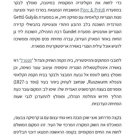
כדי לחוות את הקולינריה המקומית במיטבה, מומלץ לבקר
במסעדת
Pörc & Prézli
המשובחת הנמצאת במרכז העיר ומציעה
מנות הונגריות קלאסיות עם מוזיקה חיה, או במסעדת
Gettó Gulyás
הטרנדית השוכנת בלב הרובע היהודי ומצטיינת בתבשילי קדירה
הונגריים אותנטיים. מסעדת
Gundel
רבת התהילה, השוכנת ליד גן
החיות באזור הפארק העירוני, עברה מתיחת פנים מקיפה וממשיכה
להגיש אוכל עילית הונגרי באווירה אריסטוקרטית מפוארת.
לחובבי המתוקים וההיסטוריה, בית הקפה הוותיק והגדול
‘
סנטרל
‘
רווי
באווירה אינטלקטואלית הונגרית טיפוסית ועיצוב עוצר נשימה, וכן
מומלץ בחום לטפס אל גבעת המבצר ולבקר בבית הקפה הקלאסי
והנפלא
Ruszwurm
, שנחשב לעתיק ביותר בעיר (נוסד ב-1827)
ומפורסם בעוגת הקרמשניט האגדית שלו. שימו לב: המקום עובר כעת
תהליך חידוש והחלפת הנהלה, ומומלץ להתעדכן לגבי שעות
הפתיחה העדכניות.
בקצה מדרחוב ואצי שוכן מבנה ניאו-גותי עצום עם גג קרמיקה צבעוני,
המאכלס את השוק המקורה המרכזי של העיר. זהו המקום המושלם
לחוות את החיים המקומיים: בקומה הראשונה תמצאו דוכני תבלינים