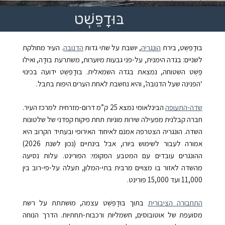
בּוּדָפֵּשְׁט
בּוּדָפֵּשְׁט, בירת
הונגריה
, יושבת על שתי גדות
הדנובּה
. העיר מחולקת
לשניים: בגדה הימנית, על-פני גבעות מיוערות, משתרעת בּוּדָה, ואילו
פֶּשְׁט השטוחה, נמצאת בגדה השמאלית. בּוּדָפֵּשְׁט ידועה בכינוי
‘הפנינה שעל הדנובּה’, והיא נחשבת לאחת הערים היפות בתבל.
שדה-התעופה
הבינלאומי נמצא 25 ק”מ דרום-מזרחית למרכז העיר.
חברה קבלנית מפעילה שירות מוניות תחת פיקוח קפדני של שלטונות
השדה. הונגריה הצטרפה אמנם לאיחוד האירופי ובעתיד הקרוב היא
אמורה לעבור לשימוש ביורו, אבל בינתיים (נכון לשנת 2026)
ההונגרים עובדים עם המטבע המקומי: הפורינט. עלות נסיעה
מהשדה לאזור בו מצויים מרבית בתי-המלון, תעלה על-פי-רוב בין
11,000 ועד 15,000 פורינט.
התחבורה הציבורית
בתוך בּוּדָפֵּשְׁט עצמה, מושתתת על רשת
מסועפת של אוטובוסים, חשמליות ורכבות-תחתיות. הדרך הנוחה