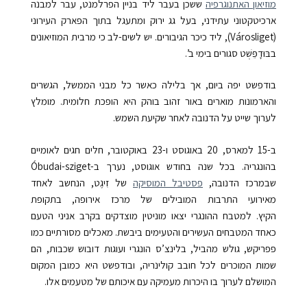
מוזיאון האתנוגרפיה
ששכן בעבר ליד בניין הפרלמנט, עבר למבנה
ארכיטקטוני עתידני, בעל גג ירוק ומתעגל בתוך הפארק העירוני
(Városliget), ליד כיכר הגיבורים. יש לשים-לב כי מרבית המוזיאונים
בבּוּדָפֵּשְׁט סגורים בימי ב’.
בודפשט יפה ביום, אך בלילה כאשר כל מבני הממשל, הגשרים
והארמונות מוארים באור זהוב בוהק היא הופכת חלומית. מומלץ
לערוך שייט על הדנובה לאחר שקיעת השמש.
ב-15 למארס, 20 באוגוסט ו-23 באוקטובר, חלים חגים לאומיים
בהונגריה. בכל שנה בחודש אוגוסט, נערך ב-Óbudai-sziget
שבמרכז הדנובה,
פסטיבל המוסיקה
של זִיגֶט, הנחשב לאחד
מאירועי התרבות המובילים של מרכז אירופה, בתקופת
הקיץ.
למטבח ההונגרי יצאו מוניטין מוצדקים בקרב אניני הטעם
כאחד המטבחים העשירים והטעימים ביבשת. מאכלים מסורתיים כמו
פפריקש, גולש מהביל, בלינצ’ס הונגרי ועוגות דובוש שכבות, הם
שמות המוכרים לכל חובב קולינריה, ובודפשט היא כמובן המקום
המושלם לערוך בו היכרות מעמיקה עם איכותם של מטעמים אלו.