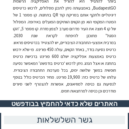
ביותר להתנייד היא להוריד את האפליקציה הרשמית
BudapestGO, באמצעותה ניתן לתכנן מסלולים, לרכוש כרטיסים
דיגיטליים ולתקף אותם בסריקת קוד QR בתחנות. קו מספר 1 של
המטרו המקומי הוא מן הקווים הוותיקים הפועלים באירופה. המסלול
של קו 4 חוצה את העיר מדרום מערב לצפון מזרח. קו מספר 5, ‘הקו
הסגול’ מתוכנן להיפתח לקראת שנת 2030.
במרבית
אמצעי-התחבורה הציבוריים, יש להצטייד בכרטיסים מראש.
כרטיס נסיעה בודד, באחד הקווים, עולה 450 פורינט. מי שלא ירכוש
כרטיס באמצעות אפליקציה ישלם 600 פורינט ברכישת כרטיס
בתחנה או אצל הנהג. ניתן לרכוש ‘כרטיס בודפשט’ המאפשר נסיעה
חופשית במשך שלושה ימים, בכל מערכות התחבורה הציבורית.
עלותו של כרטיס כזה: 19,900 פורינט. מחיר הכרטיס כולל בנוסף
לנסיעות גם כניסה למוזיאונים, אפשרות להצטרף לשני סיורים
מודרכים וכן כניסה למרחצאות חמים.
האתרים שלא כדאי להחמיץ בבודפשט
גשר השלשלאות