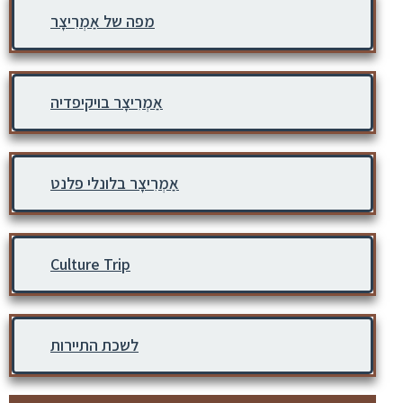
מפה של אַמְרִיצָר
אַמְרִיצָר בויקיפדיה
אַמְרִיצָר בלונלי פלנט
Culture Trip
לשכת התיירות