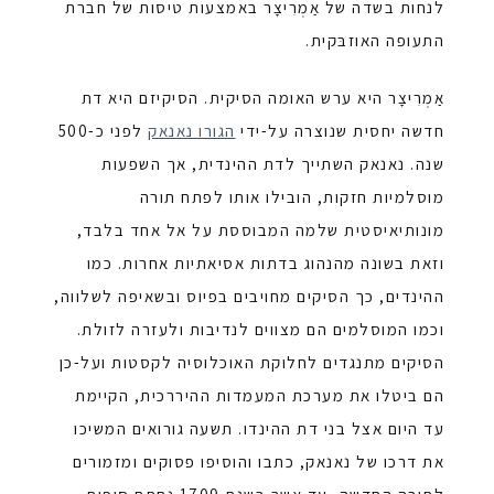
לנחות בשדה של אַמְרִיצָר באמצעות טיסות של חברת
התעופה האוזבּקית.
אַמְרִיצָר
היא ערש האומה הסיקית. הסיקיזם היא דת
חדשה יחסית שנוצרה על-ידי
הגורו נאנאק
לפני כ-500
שנה. נאנאק השתייך לדת ההינדית, אך השפעות
מוסלמיות חזקות, הובילו אותו לפתח תורה
מונותיאיסטית שלמה המבוססת על אל אחד בלבד,
וזאת בשונה מהנהוג בדתות אסיאתיות אחרות. כמו
ההינדים, כך הסיקים מחויבים בפיוס ובשאיפה לשלווה,
וכמו המוסלמים הם מצווים לנדיבות ולעזרה לזולת.
הסיקים מתנגדים לחלוקת האוכלוסיה לקסטות ועל-כן
הם ביטלו את מערכת המעמדות ההיררכית, הקיימת
עד היום אצל בני דת ההינדו. תשעה גורואים המשיכו
את דרכו של נאנאק, כתבו והוסיפו פסוקים ומזמורים