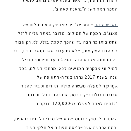
לתורה החדשה, עד אשר בשנת 1709 נחתם סופית
הספר המקודש: ה”גראנת סאהיב”.
מקדש הזהב
– הארימנדיר סאהיבּ, הוא היהלום של
פּאנג’ב, המֵכָּה של הסיקים. מדובר באתר עליה לרגל
שחשיבותו כה רבה עד שהפך לסמל בולט לא רק עבור
בני הדת המקומית, אלא גם עבור שאר תושבי הודו, בני
כל הדתות. מקדש הזהב הוא גם יעד תיירותי מוביל
למיליוני מבקרים המגיעים לכאן מרחבי העולם, בכל
שנה. בשנת 2017 נחתו בשדה-התעופה של
אַמְרִיצָר למעלה מעשרה מיליון תיירים וסביר להניח
שרובם ככולם ביקרו במקדש הזהב. בכל יום נתון
נכנסים לאתר למעלה מ-120,000 מבקרים.
האתר כולו מוקף בקומפלקס של מבנים לבנים בוהקים,
ובהם ארבעה שערי-כניסה הפונים אל חלקי העיר