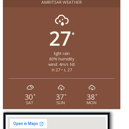
AMRITSAR WEATHER
27
°
light rain
80% humidity
wind: 4m/s NE
H 27 • L 27
30
37
38
°
°
°
SAT
SUN
MON