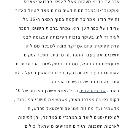
ערב עד כדי 3 מעלות מעל לאפס. פברואר-מארס
ואוקטובר-נובמבר הם חודשים נוחים מאד לטיול באזור
זה של הודו.
אמריצר הוקמה בסוף המאה ה-16 על
שרידיו של כפר קטן. היא צמחה ברבות השנים והפכה
לעיר גדולה, בעיקר בזכות חשיבותה העצומה לבני
הדת הסיקית. כיום אַמְרִיצָר מונה למעלה ממיליון
תושבים. אם בעבר התפרנסו מרבית תושבי המקום
מתעשיית הטקסטיל, ממסחר ומחקלאות, הרי שבשנים
האחרונות העיר מהווה מוקד תיירותי ראשון במעלה וגם
אחד מהמרכזים של תעשיית ההייטק
בהודו.
שדה-התעופה
הבינלאומי ששוכן במרחק של 40
דקות נסיעה ממרכז העיר, משמש את תושבי צפון הודו,
מקשמיר ועד מחוזות פּנג’אבּ והימשאל פרדש, הן
לטיסות-פנים ליעדים המרכזיים במדינה, והן לטיסות
לארצות השכנות. תיירים המגיעים מישראל יכולים