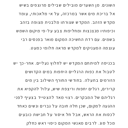
השונים. מן השערים מובילים שבילים מרוצפים בשיש
אל בריכת מים אשר במרכזה, על אי מלאכותי, עומד
מקדש הזהב. המקדש שצורתו מלבנית מצופה בזהב
וכיפותיו מנצנצות ומחליפות צבע על-פי מיקום השמש
בשמים. עם רדת החשיכה המקום מואר בפנסים רבי
עוצמה המעניקים למקדש מראה חלומי כמעט.
בכניסה למיתחם המקדש יש לחלוץ נעליים. אחר-כך יש
לטבול את כפות הרגליים היחפות במים הקדושים
הזורמים בתעלה. בחודשי החורף השילוב בין מים
קרירים, רגלים יחפות וריצפת שיש, עלול להקפיא את
רגליהם של המבקרים. רצוי מאד להצטייד בצעיף לפני
ההגעה למקום, שכן חלה חובה על גברים ונשים כאחד
לכסות את הראש, אבל חל איסור על חבישת כובעים
מכל סוג. לרבים מאנשי המקום כיסוי ראש כחלק