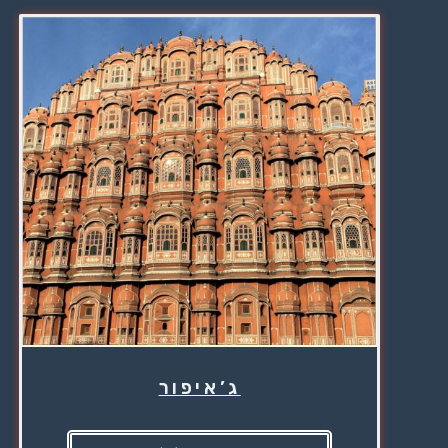
ג’איפור