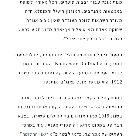
מנות אוכל עבור רבבות סועדים. הכל מאורגן למופת
באמצעות מתנדבים. המנגנון היעיל והמופלא הזה
מעורר השתאות לנוכח העובדה שאין גובים אגורה
שחוקה מאדם ולא שואלים אף-אחד מדוע הגיע לכאן.
ככתוב: “כל דכפין ייתי ויאכל”.
המעוניינים לחוות חוויה קולינרית מקומית, יוכלו לסעוד
במסעדת Bharawan Da Dhaba, השוכנת בסמוך
לבניין העירייה. המסעדה הוותיקה נפתחה כבר בשנת
1912 והיא מגישה אוכל פּאנג’בי אותנטי.
במרחק הליכה קצר ממקדש הזהב ניתן לבקר באתר
ההנצחה
ג’אליאנוואלה
. האתר הוקם במקום בו נטבחו
בשנת 1919 מאות אזרחים בידי חיילים ששירתו בצבא
הבריטי. במקום מוזיאון היסטורי מעניין.
עוד במרכז
העתיק של אַמְרִיצָר, כדאי לבקר ב”
מוזיאון החלוקה
”