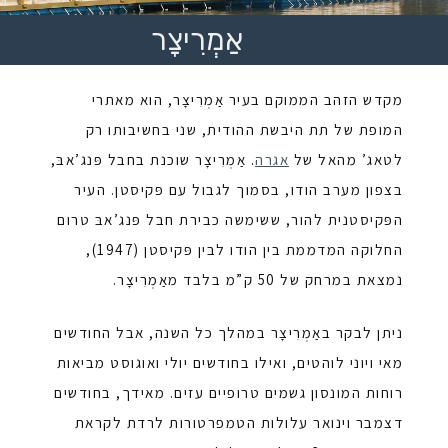
אַמְרִיצָר
מקדש הזהב הממוקם בעיר אַמְרִיצָר, הוא מאתרי
המופת של תת היבשת ההודית, שני בחשיבותו רק
לטאג’ מהאל של
אגרה
.
אַמְרִיצָר
שוכנת בחבל פּנג’אבּ,
בצפון מערב הודו, בסמוך לגבול עם פּקיסטן. העיר
הפּקיסטנית להור, ששימשה כבירת חבל פּנג’אבּ טרום
החלוקה המדממת בין הודו לבין פּקיסטן (1947),
נמצאת במרחק של 50 ק”מ בלבד מאַמְרִיצָר.
ניתן לבקר באַמְרִיצָר במהלך כל השנה, אבל החודשים
מאי ויוני לוהטים, ואילו בחודשים יולי ואוגוסט מביאות
רוחות המונסון גשמים טרופיים עזים. מאידך, בחודשים
דצמבר וינואר עלולות הטמפרטורות לרדת לקראת