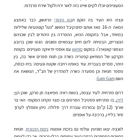
המעוניינים יוכלו לקיים שייט כזה לאור ירח ולקול שירת סרנדות.
ונציה היא העיר בה הוקם ה
גטו היהודי
הראשון, כבר באמצע
המאה ה-16. מאז אותם ימים קיבל המושג “גטו” קונוטציות שליליות
במיוחד, אבל בתקופה ההיא, ההפרדה בין היהודים לבין שכניהם
הנוצריים, הבטיחה להם חיים עצמאיים ומוגנים. הגטו שוכן ברובע
הצפוני קאנארג’ו. במקום
מוזיאון
עם אוספי יודאיקה מעניינים. בקומת
הקרקע של המוזיאון קפטריה כשרה וכן חנות ספרים אשר בה, בין
היתר, ספרים בעברית. עוד באותה רחבה שקטה ונעימה: בית-כנסת,
מספר חנויות וכן מסעדה כשרה למהדרין של חב”ד, הנושאת את
השם
Gam Gam
.
דרום מזרחית לעיר עצמה, בטווח ראיה מפיאצה סן מרקו, שוכן ה
אי
לידו
, בו מתרחש פסטיבל הסרטים ובו מצוי הקזינו המקומי. האי צר
וארוך (12 ק”מ) ובמרכזו עוברת דרך סלולה. ניתן ומומלץ לערוך
סיור בלידו, ברכיבה על אופניים.
לוונציה יצאו מוניטין עולמי גם בזכות אומנות
ניפוח הזכוכית
. חנויות
התיירים המפוזרות ברחבי העיר עמוסות בכלי-זכוכית, אך כדי לצפות