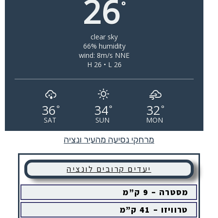
26
°
clear sky
66% humidity
wind: 8m/s NNE
H 26 • L 26
36
34
32
°
°
°
SAT
SUN
MON
מרחקי נסיעה מהעיר ונציה
יעדים קרובים לונציה
מסטרה – 9 ק”מ
טרוויזו – 41 ק”מ