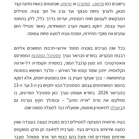
בישובים כמו
פדואה
,
מסטרה
או
טרוויזו
, שנמצאים בטווח נסיעה קצר
מכאן, ולערוך גיחות מבוקר ועד ערב אל תוך ונציה. מטיילים
המבקשים לעצמם חוויה רומנטית, יעדיפו בדרך כלל, ללון בתחומי
העיר עצמה. דווקא בשעות הערב המאוחרות, כאשר מטיילי היום
עוזבים את מוקדי התיירות, הופכת ונציה למעט פחות עמוסה.
בכל שנה נערכים בוונציה מספר אירועי-תרבות המושכים אליהם
רבבות מבקרים. בחודש פברואר נערך
פסטיבל המסכות
המפורסם
והאטרקטיבי. זהו מעין קרנבל המוני, במסורת הקומדיה דל-ארטה
הקלאסית. ייתכן שסוד קסמו של האירוע – מלבד השימוש במסכות
ובתחפושות – בכך שעיקר העניין בו אינו במופעים יזומים, אלא דווקא
בהמוני המשתתפים עצמם. הפסטיבל הבא יתקיים בין ה-3 ועד ה-13
בפברואר 2024. בחודש אוגוסט נערך כאן פסטיבל הסרטים, בו
מחלקים את פרס “אריה הזהב” – ובמהלך הקיץ נערכת גם
ה
ביאנלה
לתיאטרון ואמנות, שפועלת כבר למעלה ממאה שנה.
בעיה פרוזאית המציקה למטיילים רבים בוונציה נעוצה בעובדה שאין
כמעט שירותים ציבוריים בעיר. מערבית לפיאצה סן מרקו ממוקמים
שירותים מוסדרים (יורו וחצי) בהם כצפוי תור ארוך ומפותל. מעבר