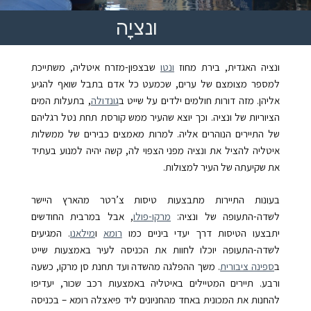
ונציָה
ונציה האגדית, בירת מחוז
ונטו
שבצפון-מזרח איטליה, משתייכת
למספר מצומצם של ערים, שכמעט כל אדם בתבל שואף להגיע
אליהן. מזה דורות חולמים ילדים על שייט ב
גונדולה
, בתעלות המים
הציוריות של ונציה. וכך יוצא שהעיר ממש קורסת תחת נטל רגליהם
של התיירים הנוהרים אליה. למרות מאמצים כבירים של ממשלות
איטליה להציל את ונציה מפני הצפוי לה, קשה יהיה למנוע בעתיד
את שקיעתה של העיר למצולות.
בעונות התיירות מתבצעות טיסות צ’רטר מהארץ היישר
לשדה-התעופה של ונציה:
מרקו-פולו
, אבל במרבית החודשים
יתבצעו הטיסות דרך יעדי ביניים כמו
רומא
ו
מילאנו
. המגיעים
לשדה-התעופה יוכלו לחוות את הכניסה לעיר באמצעות שייט
ב
ספינה ציבורית
. משך ההפלגה מהשדה ועד תחנת סן מרקו, כשעה
ורבע. תיירים המטיילים באיטליה באמצעות רכב שכור, יעדיפו
להחנות את המכונית באחד מהחניונים ליד פיאצלה רומא – בכניסה