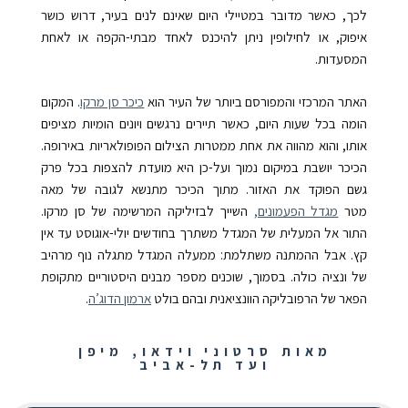
לכך, כאשר מדובר במטיילי היום שאינם לנים בעיר, דרוש כושר
איפוק, או לחילופין ניתן להיכנס לאחד מבתי-הקפה או לאחת
המסעדות.
האתר המרכזי והמפורסם ביותר של העיר הוא
כיכר סן מרקו
. המקום
הומה בכל שעות היום, כאשר תיירים נרגשים ויונים הומיות מציפים
אותו, והוא מהווה את אחת ממטרות הצילום הפופולאריות באירופה.
הכיכר יושבת במיקום נמוך ועל-כן היא מועדת להצפות בכל פרק
גשם הפוקד את האזור. מתוך הכיכר מתנשא לגובה של מאה
מטר
מגדל הפעמונים,
השייך לבזיליקה המרשימה של סן מרקו.
התור אל המעלית של המגדל משתרך בחודשים יולי-אוגוסט עד אין
קץ. אבל ההמתנה משתלמת: ממעלה המגדל מתגלה נוף מרהיב
של ונציה כולה. בסמוך, שוכנים מספר מבנים היסטוריים מתקופת
הפאר של הרפובליקה הוונציאנית ובהם בולט
ארמון הדוג’ה
.
מאות סרטוני וידאו, מיפן
ועד תל-אביב