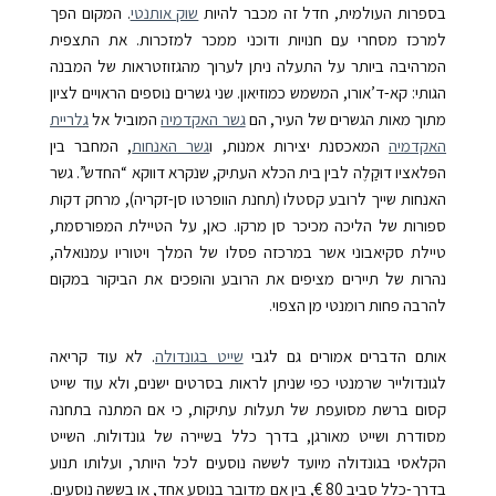
בספרות העולמית, חדל זה מכבר להיות
שוק אותנטי
. המקום הפך
למרכז מסחרי עם חנויות ודוכני ממכר למזכרות. את התצפית
המרהיבה ביותר על התעלה ניתן לערוך מהגזוזטראות של המבנה
הגותי: קא-ד’אורו, המשמש כמוזיאון. שני גשרים נוספים הראויים לציון
מתוך מאות הגשרים של העיר, הם
גשר האקדמיה
המוביל אל
גלריית
האקדמיה
המאכסנת יצירות אמנות, ו
גשר האנחות
, המחבר בין
הפּלאציו דוּקַלֶה לבין בית הכלא העתיק, שנקרא דווקא “החדש”.
גשר
האנחות שייך לרובע קסטלו (תחנת הוופרטו סן-זקריה), מרחק דקות
ספורות של הליכה מכיכר סן מרקו. כאן, על הטיילת המפורסמת,
טיילת סקיאבוני אשר במרכזה פסלו של המלך ויטוריו עמנואלה,
נהרות של תיירים מציפים את הרובע והופכים את הביקור במקום
להרבה פחות רומנטי מן הצפוי.
אותם הדברים אמורים גם לגבי
שייט בגונדולה
. לא עוד קריאה
לגונדולייר שרמנטי כפי שניתן לראות בסרטים ישנים, ולא עוד שייט
קסום ברשת מסועפת של תעלות עתיקות, כי אם המתנה בתחנה
מסודרת ושייט מאורגן, בדרך כלל בשיירה של גונדולות. השייט
הקלאסי בגונדולה מיועד לששה נוסעים לכל היותר, ועלותו תנוע
בדרך-כלל סביב 80 €, בין אם מדובר בנוסע אחד, או בששה נוסעים.