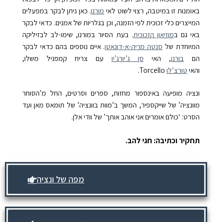
באומנות זו במיטבה, רצוי לשוט לאי
מורנו
. כאן ניתן לבקר במפעלים
המייצרים כלי זכוכית לפי הזמנה, וכן בגלריות של אמנים. כדאי לבקר
באי גם ב
מוזיאון הזכוכית
. בעת הסיור במורנו, שימו-לב לבזיליקה
המיוחדת של
סנטה מריה-א-דונאטו
.
איים נוספים בהם כדאי לבקר
הם
בורנו
, האי
סן ג’יורג’יו
עם צריח קמפניל משלו,
והאי
טורצ’לו
Torcello.
ונציה מופיעה באינספור מחזות, ספרים וסרטים, החל מ’הסוחר
מוונציה’ של שייקספיר, המשך ב’מוות בוונציה’ של תומאס מאן ועד
הסרט: ‘כולם אומרים אני אוהב אותך’ של וודי אלן.
תחקיר וכתיבה: חגי להב.
מפה של ונציה