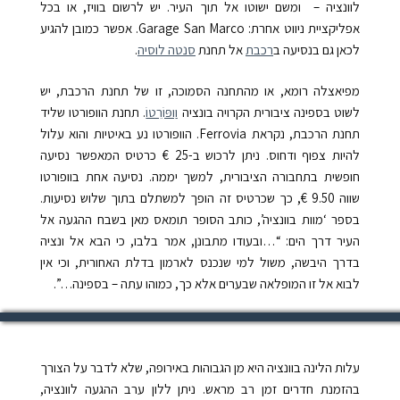
לוונציה – ומשם ישוטו אל תוך העיר. יש לרשום בוויז, או בכל
אפליקציית ניווט אחרת: Garage San Marco. אפשר כמובן להגיע
לכאן גם בנסיעה ב
רכבת
אל תחנת
סנטה לוסיה
.
מפיאצלה רומא, או מהתחנה הסמוכה, זו של תחנת הרכבת, יש
לשוט בספינה ציבורית הקרויה בונציה
וַופּוֹרֵטוֹ
. תחנת הוופורטו שליד
תחנת הרכבת, נקראת Ferrovia. הוופורטו נע באיטיות והוא עלול
להיות צפוף ודחוס. ניתן לרכוש ב-25 € כרטיס המאפשר נסיעה
חופשית בתחבורה הציבורית, למשך יממה. נסיעה אחת בוופורטו
שווה 9.50 €, כך שכרטיס זה הופך למשתלם בתוך שלוש נסיעות.
בספר ‘מוות בוונציה’, כותב הסופר תומאס מאן בשבח ההגעה אל
העיר דרך הים: “…ובעודו מתבונן, אמר בלבו, כי הבא אל ונציה
בדרך היבשה, משול למי שנכנס לארמון בדלת האחורית, וכי אין
לבוא אל זו המופלאה שבערים אלא כך, כמוהו עתה – בספינה…”.
עלות הלינה בוונציה היא מן הגבוהות באירופה, שלא לדבר על הצורך
בהזמנת חדרים זמן רב מראש. ניתן ללון ערב ההגעה לוונציה,