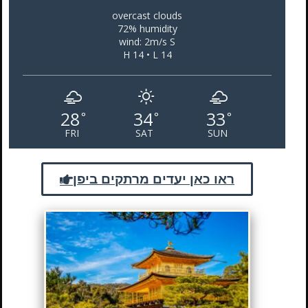
overcast clouds
72% humidity
wind: 2m/s S
H 14 • L 14
28
34
33
°
°
°
FRI
SAT
SUN
ראו כאן יעדים מרתקים ביפן