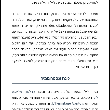
למוזיאון, וכן משכנו המצועצע של ז’יל דה-לה בּואה.
מערבית לרחוב הראשי של הרובע, רחוב רויאל, שוכנת המצודה
המחומשת של ליל, מוקפת בפארק יפה. המצודה, המכונה לעיתים
“מלכת המצודות” (Reine des citadelles), היא יצירת מופת
הנדסית שנבנתה במאה ה-17 על ידי אדריכל הביצורים המפורסם
וובאן (Vauban) בהוראתו של המלך לואי ה-14. היא נחשבת לאחת
המצודות השמורות והמרשימות ביותר בצרפת, ועד היום חלקים
ממנה משמשים כבסיס פעיל של הצבא הצרפתי. הפארק הרחב
המקיף את חומותיה מהווה את הריאה הירוקה הגדולה ביותר בעיר,
והוא יעד פופולרי מאוד בקרב המקומיים לריצה, לטיולים ולביקור
בגן החיות העירוני.
לינה וגסטרונומיה
בעיר ליל מספר מלונות איכותיים ובהם:
קרלטון
ו
אליאנס
ליל
הממוקם ברובע העתיק, אבל הייחודי והחוויתי מבין מלונות
הפאר הוא
L’Hermitage Gantois
. זה האחרון, ממוקם לא הרחק
מ”שער פריז”. בתקציב נמוך יותר, ראויים לבדיקה: הוטל דה-לה פֶּה