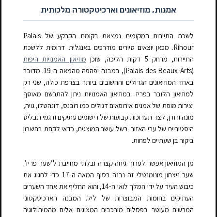
אמנות, מוזיאונים וארכיטקטורה מלכותית
לשכת התיירות המקומית
נמצאת
בקומת הקרקע של Palais
Rihour. מכאן יוצאים סיורים מודרכים באנגלית. דרומית ללשכת
התיירות, מרחק 5 דקות הליכה, שוכן
מוזיאון האמנויות היפות
(Palais des Beaux-Arts), במבנה יפהפה מהמאה ה-19. מדובר
באחד המוזיאונים הגדולים והחשובים ביותר בצרפת כולה, שני רק
למוזיאון הלובר בפריז. במוזיאון האמנויות ניתן להתרשם מאוסף
יצירות מופת של אמנים אירופאים דגולים כמו רובנס, דונהטלו, גויה,
מונה ורודן, לצד תערוכות קבועות של רישומים עתיקים ודגמי תבליט
היסטוריים של ערי האזור. בשל עושר המוצגים, כדאי לקחת בחשבון
ביקור בן שעתיים לפחות.
מן המוזיאון אפשר לערוך גיחה קצרה ובלתי מחייבת ל’שער פריז’.
שער ניצחון מונומנטלי זה נבנה בסוף המאה ה-17 כדי לחגוג את
כיבוש העיר על ידי המלך לואי ה-14, והוא החליף את אחד השערים
העתיקים בחומות המבוצרות של ליל. המבנה הארכיטקטוני
המרשים מעוטר בפסלים מורכבים המציגים אלים מהמיתולוגיה