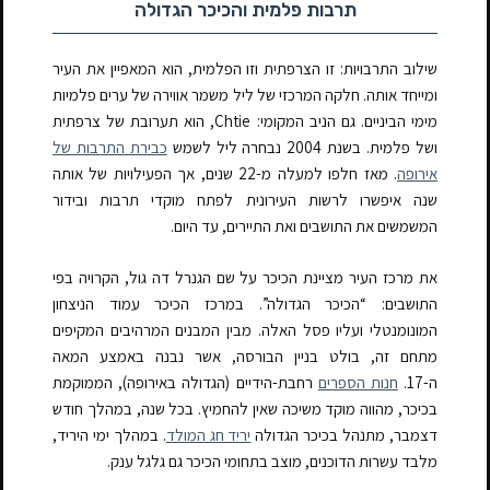
תרבות פלמית והכיכר הגדולה
שילוב התרבויות: זו הצרפתית וזו הפלמית, הוא המאפיין את העיר
ומייחד אותה. חלקה המרכזי של ליל משמר אווירה של ערים פלמיות
מימי הביניים. גם הניב המקומי: Chtie, הוא תערובת של צרפתית
ושל פלמית.
בשנת 2004 נבחרה ליל לשמש
כבירת התרבות של
אירופה
. מאז חלפו למעלה מ-22 שנים, אך הפעילויות של אותה
שנה איפשרו לרשות העירונית לפתח מוקדי תרבות ובידור
המשמשים את התושבים ואת התיירים, עד היום.
את מרכז העיר מציינת הכיכר על שם הגנרל דה גול, הקרויה בפי
התושבים: “הכיכר הגדולה”. במרכז הכיכר עמוד הניצחון
המונומנטלי ועליו פסל האלה. מבין המבנים המרהיבים המקיפים
מתחם זה, בולט בניין הבורסה, אשר נבנה באמצע המאה
ה-17.
חנות הספרים
רחבת-הידיים (הגדולה באירופה), הממוקמת
בכיכר, מהווה מוקד משיכה שאין להחמיץ. בכל שנה, במהלך חודש
דצמבר, מתנהל בכיכר הגדולה
יריד חג המולד
. במהלך ימי היריד,
מלבד עשרות הדוכנים, מוצב בתחומי הכיכר גם גלגל ענק.