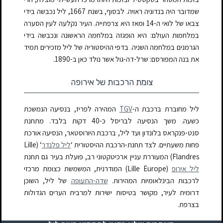
שמדובר היה בנדוניה ראויה. לבסוף, בשנת 1667, ליל נכבשה בידי
צבאו של לואי ה-14 ומאז היא צרפתייה. העיר נקלעה לעין הסערה
במלחמות העולם: היא הופגזה במלחמה הראשונה ונכבשה בידי
הגרמנים במלחמה השניה. בדפי ההיסטוריה של ליל מזכירים תמיד
את בנה המפורסם: שרל-דה-גול אשר נולד כאן ב-1890.
צומת הרכבות של אירופה
ליל מחוברת ברכבת ה-
TGV
המהירה לפריז, בנסיעה הנמשכת
כשעה. משך הנסיעה לבריסל כ-40 דקות בלבד. מתחנת
סנט-פנקראס בלונדון ועד ליל, ברכבת היורוסטאר, הנסיעה אורכת
פחות משעתיים. לצד תחנת-הרכבת ההיסטורית ‘
ליל פלנדר
‘ (Lille
Flandres) המעוררת עניין ארכיטקטוני רב, פועלת בעיר גם תחנת
ליל אירופ
(Lille Europe) המודרנית, המשמשת כצומת מרכזי
לרכבות הבינלאומיות המהירות.
שדה-התעופה
של ליל, השוכן
דרומית לעיר, מקושר בטיסות ישירות למרבית הערים הגדולות
בצרפת.