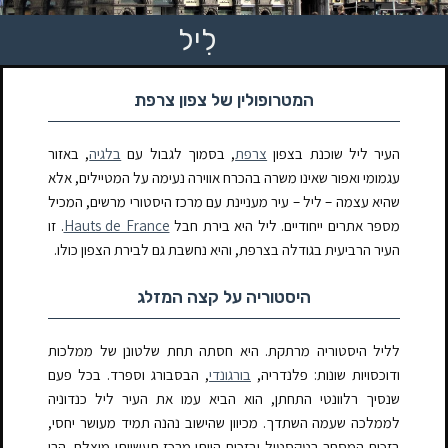
לִיל
המטרופולין של צפון צרפת
העיר ליל שוכנת בצפון
צרפת
, בסמוך לגבול עם
בלגיה
, באזור
עגמומי ואפור שאינו משרה בהכרח אווירה נעימה על המטיילים, אלא
שהיא עצמה – ליל – עיר מעניינת עם מרכז היסטורי מרשים, המכיל
מספר אתרים ייחודיים. ליל היא בירת חבל
Hauts de France
. זו
העיר הרביעית בגודלה בצרפת, והיא נחשבת גם לבירת הצפון כולו.
היסטוריה על קצה המזלג
לליל היסטוריה מרתקת. היא חסתה תחת שלטונן של ממלכות
ודוכסויות שונות: פלנדריה,
בורגונדי
, הבסבורג וספרד. בכל פעם
שנסיך רלוונטי התחתן, הוא הביא עמו את העיר ליל כנדוניה
לממלכה שעמה השתדך. מכיוון שהישוב נהנה תמיד מעושר יחסי,
בזכות המסחר בטקסטיל ובזכות היותו מרכז תעשייתי מוצלח, הרי