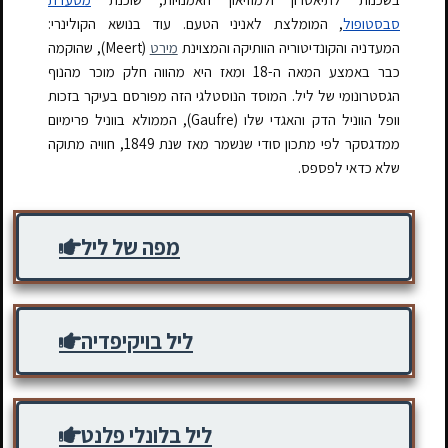
סבסטופול
, המומלצת לאניני הטעם. עוד בנושא הקולינרי:
המעדניה והקונדיטוריה הוותיקה והמצוינת
מירט
(Meert), שהוקמה
כבר באמצע המאה ה-18 ומאז היא מהווה חלק מוכר מהנוף
הגסטרונומי של ליל. המוסד הנוסטלגי הזה מפורסם בעיקר בזכות
וופל הווניל הדק והאגדי שלו (Gaufre), הממולא בווניל פרימיום
ממדגסקר לפי מתכון סודי שנשמר מאז שנת 1849, חוויה מתוקה
שלא כדאי לפספס.
מפה של ליל
ליל בויקיפדיה
ליל בלונלי פלנט