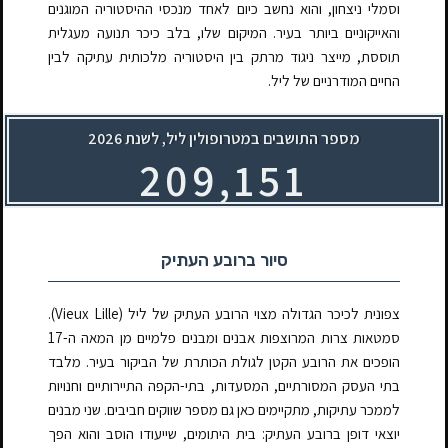
וסמלי ניצחון, והוא נחשב כיום לאחד מנכסי ההיסטוריה המוגנים
והאייקוניים ביותר בעיר. המיקום שלו, בלב כיכר תנועה מעגלית
תוססת, מייצר ניגוד מרתק בין היסטוריה מלכותית עתיקה לבין
החיים המודרניים של ליל.
מספר התושבים במטרופולין ליל, לשנת 2026
318,441
סיור ברובע העתיק
צפונית לכיכר הגדולה מצוי הרובע העתיק של ליל (Vieux Lille).
סמטאות צרות המרוצפות אבנים ומבנים פלמיים מן המאה ה-17
הופכים את הרובע הקטן לגולת הכותרת של הביקור בעיר. מלבד
בתי העסק המסורתיים, המסעדות, בתי-הקפה התיירותיים וחנויות
לממכר עתיקות, מתקיימים כאן גם מספר שווקים חביבים. שני מבנים
יוצאי דופן ברובע העתיק: בית היתומים, שייעודו הוסב והוא הפך