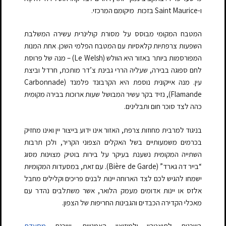
ו-
Saint Maurice בזכות
מיקומם המרכזי.
המטבח המקומי מבוסס על מסורת קולינרית עשירה המשלבת
השפעות צרפתיות קלאסיות עם המטבח הפלמי השכן. אחת המנות
המפורסמות ביותר באזור היא הוולש (Le Welsh) – מנה של פרוסת
לחם ספוגה בבירה, שעליה הררי גבינת צ’דר מותכת, חרדל וביצת
עין. מנה אייקונית נוספת היא הקרבונד פלמנד (Carbonnade
Flamande), נזיד בקר עשיר המבושל שעות ארוכות בבירה מקומית
כהה לצד סוכר חום ותבלינים.
בניגוד למרבית מחוזות צרפת, האזור אינו ידוע בייצור יין ואינו מחזיק
בכרמים משמעותיים בשל האקלים הצפוני הקריר, ולכן תרבות
השתייה המקומית נשענת בעיקר על בירות בוטיק מצוינות מסוג
“בייר דה גארד” (Bière de Garde). עם זאת, במסעדות המקומיות
ישמחו להגיש לכם לצד הארוחה יינות לבנים פריכים וקלילים מחבל
אלזס או יינות אדומים מעמק הלואר, אשר משתלבים נהדר עם
מאכלי הקדירה הכבדים והגבינות החריפות של הצפון.
בשכנות לתיאטרון ולמוזיאון האמנויות, שוכנת
מסעדת