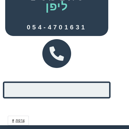
ליפן
054-4701631
ני
צרפת