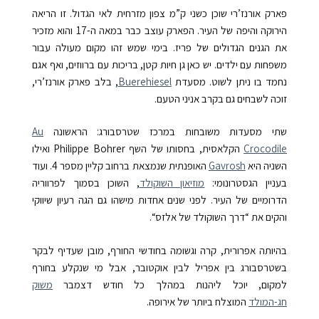
פארק אורנז’רי שוכן כשני ק”מ צפון מזרחית לאי הגדול. זו הריאה
הירוקה והיפה של העיר. הפארק עוצב כבר במאה ה-17 והוא מזכיר
את הגנים הגדולים של פריז. בימי שמש זהו מקום מעולה עבור
משפחות עם ילדים. יש כאן גן חיות קטן, בריכות עם ברווזים, ואף אגם
נחמד בו ניתן לשוט. מסעדת
Buerehiesel
, בלב פארק אורנז’רי,
זוכה לשבחים גם בקרב אניני הטעם.
שתי מסעדות משובחות במרכז שטרסבורג: הראשונה
Au
Crocodile
הקלאסית, בחסותו של השף Philippe Bohrer ואילו
השניה היא
Gavrosh
האופנתית שנמצאת ברחוב קליין מספר 4.
ועוד
בעניין הגסטרונומי:
מוזיאון השוקולד
, השוכן בסמוך לפרווריה
הדרומיים של העיר. לפני שנים אחדות מישהו גם הגה רעיון שיווקי
והקים את “
דרך השוקולד של אלזס
“.
בהיותה אפרורית, קרה וגשומה בחודשי החורף, מובן שעדיף לבקר
בשטרסבורג בין אפריל לבין אוקטובר, אבל מי שנקלע בחורף
למקום, יוכל ליהנות במהלך כל חודש דצמבר
משוק
חג-המולד
המוצלח ביותר של אירופה.