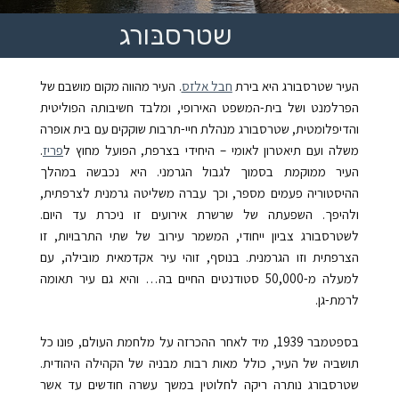
שטרסבּורג
העיר שטרסבורג היא בירת
חבל אלזס
. העיר מהווה מקום מושבם של
הפרלמנט ושל בית-המשפט האירופי, ומלבד חשיבותה הפוליטית
והדיפלומטית, שטרסבורג מנהלת חיי-תרבות שוקקים עם בית אופרה
משלה ועם תיאטרון לאומי – היחידי בצרפת, הפועל מחוץ ל
פריז
.
העיר ממוקמת בסמוך לגבול הגרמני. היא נכבשה במהלך
ההיסטוריה פעמים מספר, וכך עברה משליטה גרמנית לצרפתית,
ולהיפך. השפעתה של שרשרת אירועים זו ניכרת עד היום.
לשטרסבורג צביון ייחודי, המשמר עירוב של שתי התרבויות, זו
הצרפתית וזו הגרמנית. בנוסף, זוהי עיר אקדמאית מובילה, עם
למעלה מ-50,000 סטודנטים החיים בה… והיא גם עיר תאומה
לרמת-גן.
בספטמבר 1939, מיד לאחר ההכרזה על מלחמת העולם, פונו כל
תושביה של העיר, כולל מאות רבות מבניה של הקהילה היהודית.
שטרסבורג נותרה ריקה לחלוטין במשך עשרה חודשים עד אשר