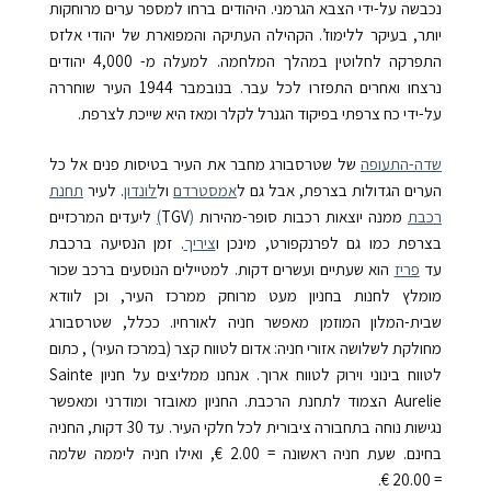
נכבשה על-ידי הצבא הגרמני. היהודים ברחו למספר ערים מרוחקות
יותר, בעיקר ללימוז’. הקהילה העתיקה והמפוארת של יהודי אלזס
התפרקה לחלוטין במהלך המלחמה. למעלה מ- 4,000 יהודים
נרצחו ואחרים התפזרו לכל עבר. בנובמבר 1944 העיר שוחררה
על-ידי כח צרפתי בפיקוד הגנרל לקלר ומאז היא שייכת לצרפת.
שדה-התעופה
של שטרסבורג מחבר את העיר בטיסות פנים אל כל
הערים הגדולות בצרפת, אבל גם ל
אמסטרדם
ול
לונדון
. לעיר
תחנת
רכבת
ממנה יוצאות רכבות סופר-מהירות
(
TGV
)
ליעדים המרכזיים
בצרפת כמו גם לפרנקפורט, מינכן ו
ציריך
. זמן הנסיעה ברכבת
עד
פריז
הוא שעתיים ועשרים דקות. למטיילים הנוסעים ברכב שכור
מומלץ לחנות בחניון מעט מרוחק ממרכז העיר, וכן לוודא
שבית-המלון המוזמן מאפשר חניה לאורחיו. ככלל, שטרסבורג
מחולקת לשלושה אזורי חניה: אדום לטווח קצר (במרכז העיר) , כתום
לטווח בינוני וירוק לטווח ארוך. אנחנו ממליצים על חניון Sainte
Aurelie הצמוד לתחנת הרכבת. החניון מאובזר ומודרני ומאפשר
נגישות נוחה בתחבורה ציבורית לכל חלקי העיר. עד 30 דקות, החניה
בחינם. שעת חניה ראשונה = 2.00 €, ואילו חניה ליממה שלמה
= 20.00 €.