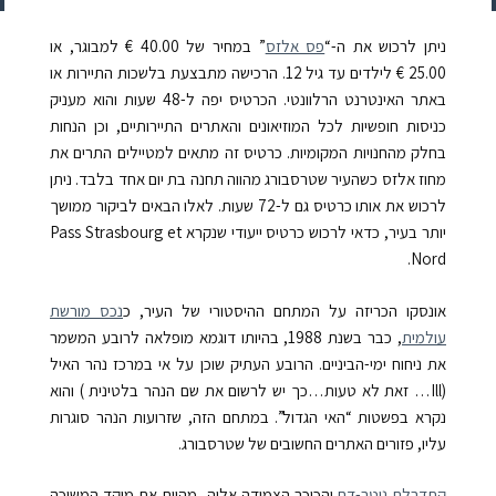
ניתן לרכוש את ה-“
פס אלזס
” במחיר של 40.00 € למבוגר, או
25.00 € לילדים עד גיל 12. הרכישה מתבצעת בלשכות התיירות או
באתר האינטרנט הרלוונטי. הכרטיס יפה ל-48 שעות והוא מעניק
כניסות חופשיות לכל המוזיאונים והאתרים התיירותיים, וכן הנחות
בחלק מהחנויות המקומיות. כרטיס זה מתאים למטיילים התרים את
מחוז אלזס כשהעיר שטרסבורג מהווה תחנה בת יום אחד בלבד. ניתן
לרכוש את אותו כרטיס גם ל-72 שעות. לאלו הבאים לביקור ממושך
יותר בעיר,
כדאי לרכוש כרטיס ייעודי שנקרא
Pass Strasbourg et
Nord.
אונסקו הכריזה על המתחם ההיסטורי של העיר, כ
נכס מורשת
עולמית
, כבר בשנת 1988, בהיותו דוגמא מופלאה לרובע המשמר
את ניחוח ימי-הביניים. הרובע העתיק שוכן על אי במרכז נהר האיל
(Ill… זאת לא טעות…כך יש לרשום את שם הנהר בלטינית ) והוא
נקרא בפשטות “האי הגדול”. במתחם הזה, שזרועות הנהר סוגרות
עליו, פזורים האתרים החשובים של שטרסבורג.
קתדרלת נוטר-דם
והכיכר הצמודה אליה, מהוות את מוקד המשיכה