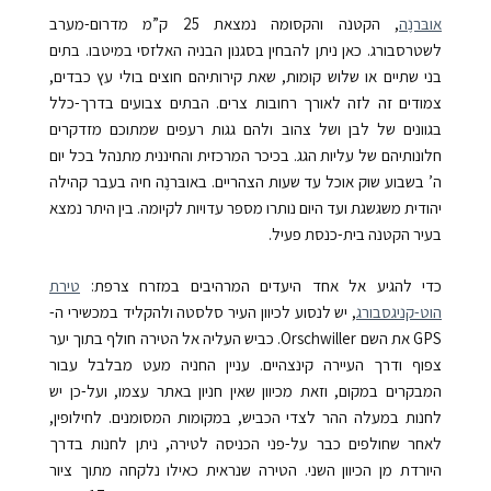
אובּרנֶה
, הקטנה והקסומה נמצאת 25 ק”מ מדרום-מערב
לשטרסבורג. כאן ניתן להבחין בסגנון הבניה האלזסי במיטבו. בתים
בני שתיים או שלוש קומות, שאת קירותיהם חוצים בולי עץ כבדים,
צמודים זה לזה לאורך רחובות צרים. הבתים צבועים בדרך-כלל
בגוונים של לבן ושל צהוב ולהם גגות רעפים שמתוכם מזדקרים
חלונותיהם של עליות הגג. בכיכר המרכזית והחיננית מתנהל בכל יום
ה’ בשבוע שוק אוכל עד שעות הצהריים. באובּרנֶה חיה בעבר קהילה
יהודית משגשגת ועד היום נותרו מספר עדויות לקיומה. בין היתר נמצא
בעיר הקטנה בית-כנסת פעיל.
כדי להגיע אל אחד היעדים המרהיבים במזרח צרפת:
טירת
הוט-קניגסבורג
, יש לנסוע לכיוון העיר סלסטה ולהקליד במכשירי ה-
GPS את השם Orschwiller. כביש העליה אל הטירה חולף בתוך יער
צפוף ודרך העיירה קינצהיים. עניין החניה מעט מבלבל עבור
המבקרים במקום, וזאת מכיוון שאין חניון באתר עצמו, ועל-כן יש
לחנות במעלה ההר לצדי הכביש, במקומות המסומנים. לחילופין,
לאחר שחולפים כבר על-פני הכניסה לטירה, ניתן לחנות בדרך
היורדת מן הכיוון השני. הטירה שנראית כאילו נלקחה מתוך ציור