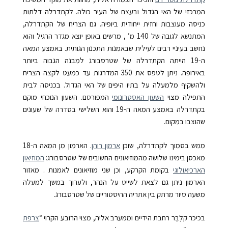
המרכזי של האי הגדול ובעצם של העיר כולה. לקתדרלה דלתות
כניסה מעוצבות וחזית ייחודית ביופיה. גם הצריח של הקתדרלה,
המתנשא לגובה של 140 מ’ , מרשים באופן יוצא מגדר הרגיל והוא
נחשב בעיניי רבים לעילית שבאמנות התכנון הגותית. באמצע המאה
ה-19 הייתה הקתדרלה של שטרסבורג למבנה הגבוה ביותר
באירופה. ניתן לטפס את 350 המדרגות עד כמעט לקצה הצריח
ולהשקיף מלמעלה על בתיו היפים של האי הגדול. בכניסה לבית
התפילה מצוי
השעון האסטרונומי
המפורסם. השעון הנוכחי מוקם
בקתדרלה באמצע המאה ה-19 והוא השלישי בסדרה של שעונים
שהוצבו במקום.
ממש בסמוך לקתדרלה, שוכן
ארמון רוהן
. הארמון מן המאה ה-18
מאכסן בימינו שלושה מהמוזיאונים החשובים של
שטרסבורג:
המוזיאון
הארכיאולוגי
בקומת הקרקע, וכן שני מוזיאונים לאמנות . מאזור
הארמון ניתן גם לצאת לשייט על הנהר, ולערוך במשך למעלה
משעה סיור מרתק בין אתריה ההיסטוריים של שטרסבורג.
בכיכר קלֶבֶּר רחבת הידיים וממערב אליה, מצוי הרובע הקרוי “
צרפת