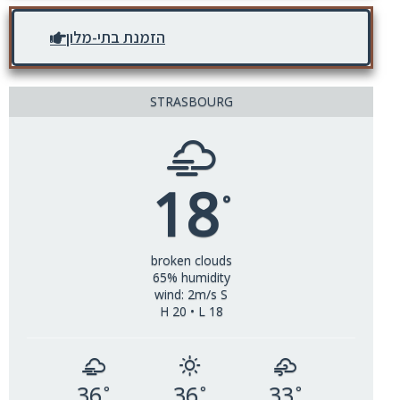
הזמנת בתי-מלון
STRASBOURG
18
°
broken clouds
65% humidity
wind: 2m/s S
H 20 • L 18
36
36
33
°
°
°