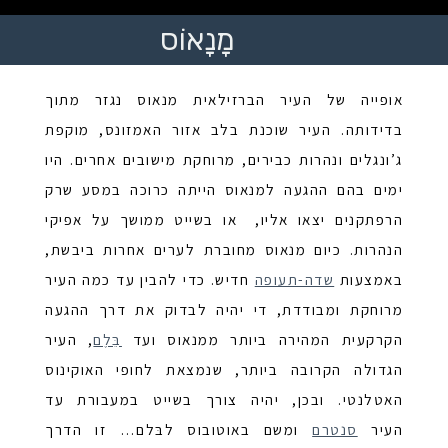
מָנָאוֹס
אופייה של העיר הברזילאית מנאוס נגזר מתוך
בדידותה. העיר שוכנת בלב אזור האמזונס, מוקפת
ג’ונגלים ונהרות כבירים, מרוחקת מישובים אחרים. היו
ימים בהם ההגעה למנאוס הייתה כרוכה במסע שרק
הרפתקנים יצאו אליו, או בשייט ממושך על אפיקי
הנהרות. כיום מנאוס מחוברת לערים אחרות ביבשת,
באמצעות
שדה-תעופה
חדיש. כדי להבין עד כמה העיר
מרוחקת ומבודדת, די יהיה לבדוק את דרך ההגעה
הקרקעית המהירה ביותר ממנאוס ועד
בֵּלֶם
, העיר
הגדולה הקרובה ביותר, שנמצאת לחופי האוקינוס
האטלנטי. ובכן, יהיה צורך בשייט במעבורת עד
העיר
סנטרם
ומשם באוטובוס לבּלם… זו הדרך