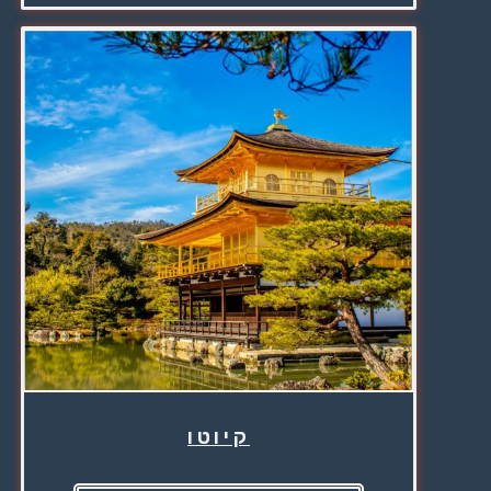
קיוטו