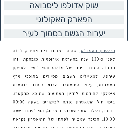
שוק אדולפו ליסבואה
הפארק האקולוגי
יערות הגשם בסמוך לעיר
תיאטרון האמזונס
, שהיה במקורו בית אופרה, נבנה
לפני כ-130 שנה בהשראה אירופאית מובהקת. זהו
המבנה המוכר ביותר של מנאוס והוא נחשב לאייקון
עירוני. למטיילים השבים מסיורים בתוככי ארץ
האמזונס, עלול התיאטרון הבנוי בסגנון רנסאנס
איטלקי להידמות לחזיון תעתועים שהוצא מהקשרו.
בימי חול התיאטרון נפתח לביקורים בשעה 09:00
בבוקר, ואילו בסופי השבוע ובימי חג, הוא נפתח בשעה
10:00. הכיכר שמצויה לפתחו של התיאטרון נקראת
לארגו דה סאו סבסטיאו. זו כיכר מרווחת שבמרכזה