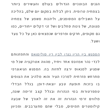
הגנים הבוטניים הגדולים בעולם והעשירים ביותר
בצמחיה טרופית. ניתן לבלות במקום יום שלם, בהליכה
על השבילים המסומנים, וליהנות משפע של צמחיה
מגוונת, של גינות סחלבים ושל זני דקלים ייחודיים, כמו
גם מקופים, חרקים ופרפרים שנמצאים כאן על כל צעד
ושעל.
המפגש בין הריו נגרו לבין ריו סולימואס
והתמזגותם
לכדי נהר אמזונס אחד ויחיד, מהווה אטרקציה שכל מי
שמגיע למנאוס ירצה לחזות בה. המפגש הגיאוגרפי
מתרחש מזרחית למרכז העיר והוא מלהיב את הצופים
בו בזכות תופעת טבע יוצאת-דופן. בגלל הבדלי
טמפרטורות במי הנהרות ובגלל קצב זרימה שונה,
מלווים זרמי הנהרות זה את זה לאורך של שבעה
קילומטרים תמימים, מבלי שהם מתערבבים. ומכיוון