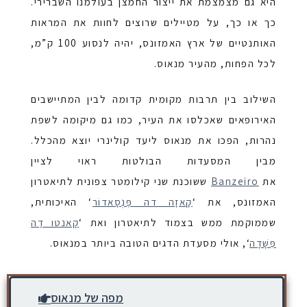
היא גם מצמצמת את ייצור החמצן בעולמנו השברירי.
כך או כך, על מטיילים שרוצים לחוות את המראות
האותנטיים של ארץ האמזונס, יהיה לנסוע 100 ק”מ,
לכל הפחות, מהעיר מנאוס.
השילוב בין תרבות מקומית קדומה לבין המתיישבים
האירופאים שאכלסו את העיר, כמו גם מיקומה לשפת
נהרות, הפכו את מנאוס ליעד קולינרי יוצא מהכלל.
מבין המסעדות הבולטות ראוי לציין
את
Banzeiro
ששוכנת שני קילומטר צפונית לתיאטרון
האמזונס, את ‘
קָאזָה דה פֶּנְסָאדוֹר
‘ האיכותית,
שממוקמת ממש בצמוד לתיאטרון ואת ‘
קָאנטו דַה
פֵּשָׁדָה
‘, אולי מסעדת הדגים הטובה ביותר במנאוס.
מפה של מנאוס