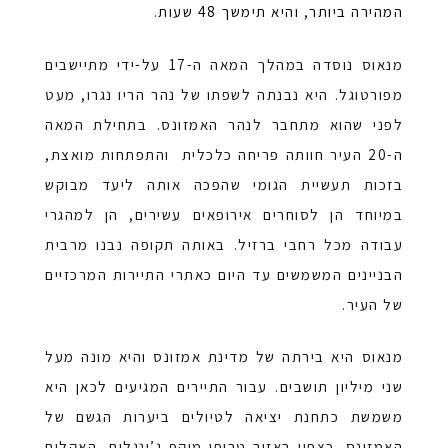
המהירה ביותר, והיא תימשך 48 שעות.
מנאוס נוסדה במהלך המאה ה-17 על-ידי מתיישבים
מפורטוגל. היא נבנתה לשפתו של נהר הריו נגרו, מעט
לפני שהוא מתחבר לנהר האמזונס. בתחילת המאה
ה-20 העיר חוותה פריחה כלכלית והתפתחות מואצת,
בזכות תעשיית הגומי שהפכה אותה ליעד מבוקש
במיוחד הן לסוחרים אירופאים עשירים, הן למהגרי
עבודה מכל רחבי ברזיל. באותה תקופה נבנו מרבית
הבניינים המשמשים עד היום כאתרי התיירות המרכזיים
של העיר.
מנאוס היא בירתה של מדינת אמזונס והיא מונה מעל
שני מיליון תושבים. עבור התיירים המגיעים לכאן היא
משמשת כתחנת יציאה לטיולים ביערות הגשם של
האמזונס. כצפוי באזור טרופי מוקף ג’ונגלים, האקלים