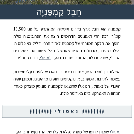
חֶבֶל קַמְפַּנְיָה
קמפּניה הוא חבל ארץ בדרום איטליה המשתרע על-פני 13,500
קמ”ר. רכס הרי האפּנינים הדרומיים חוצה את הפּרובינציה כולה
והופך את חלקה המזרחי של קמפּניה לאזור הררי ודליל באוכלוסיה.
ואילו במערב, מדרונות ההרים משתפלים אל מישור החוף של הים
הטירני, שם למרגלות הר וזוב יושבת גם העיר
נאפּולי
, בירת קמפּניה.
השילוב בין נופי ההרים, אתרים היסטוריים וארכיאולוגים בעלי חשיבות
עצומה לתרבות המערב, איים קסומים וחופים מרהיבים, וכמובן יופיה
האגדי של נאפּולי, הם אלו שהוציאו לקמפּניה מוניטין מוצדק כאחד
המחוזות האטרקטיביים באירופה כולה.
נאפולי
נאפּולי
שוכנת לחופו של מפרץ נפלא ולצלו של הר הגעש
וזוב. העיר