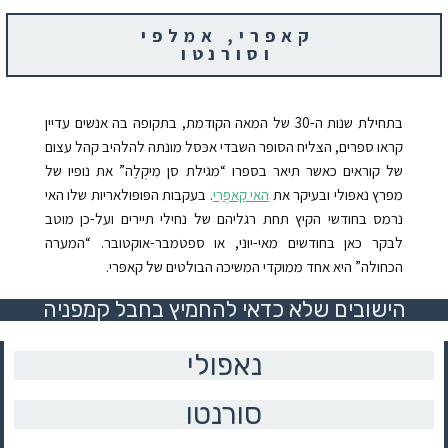
קאפרי, אמלפי
וסורנטו
בתחילת שנות ה-30 של המאה הקודמת, בתקופה בה אנשים עדיין
קראו ספרים, הצליח הסופר השבדי אכּסל מונתה להלהיב קהל עצום
של קוראים כאשר תיאר בספרו “מגילת סן מִיקְלֶה” את נופיו של
מפרץ נאפּולי ובעיקר את
האי קַאפְּרִי
. בעקבות הפּופּולאריות שלו האי
נרמס בחודשי הקיץ תחת רגליהם של נחילי תיירים ועל-כן מוטב
לבקר כאן בחודשים מאי-יוני, או ספטמבר-אוקטובר. “המערה
הכחולה” היא אחד ממוקדי המשיכה הבולטים של קאפּרי.
הישובים שלא כדאי להחמיץ בחבל קמפניה
נאפולי
סורנטו