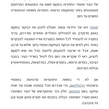
של העיר פּומפּיי. החפירות במקום חשפו את הממצאים המרתקים
והאותנטיים ביותר מהתקופה הרומית. החפירות וחשיפת ההיסטוריה
נמשכים עד היום.
פּומפּיי
היא יעד תיירותי עמוס. מומלץ לתכנן את הביקור במקום
באופן מדוקדק. גם למטיילים הסולדים מסיורים מודרכים, עדיף
במקרה זה להצטייד לכל הפחות במערכת אודיו המוצעת למבקרים
באתר. ניתן לסיים את הביקור בעתיקות פּומפּיי בתוך שלוש עד ארבע
שעות, אבל מי שרוצה להתעמק וליהנות מכל מה שיש למקום
להציע, ראוי לו שיקדיש את היום כולו לטיול בשרידי העיר: במבני
הציבור, בפורום הרומאי, במקדש אפּולו, במרחצאות, באמפיתיאטרון
ובוילות הפרטיות.
אם לא די בחוויות היסטוריות מרטיטות בפּומפּיי
ובשכנתה
הרקולינאום
, הרי שבדרום חבל קמפּניה שוכנת עיר יוונית
עתיקה בשם
פּאסטום
. חלק ניכר מהמקדשים של העיר השתמרו
באופן מעורר השתאות. הבולט במבנים הוא מקדש נפּטון שבנוי אבן
גיר צהבהבה.