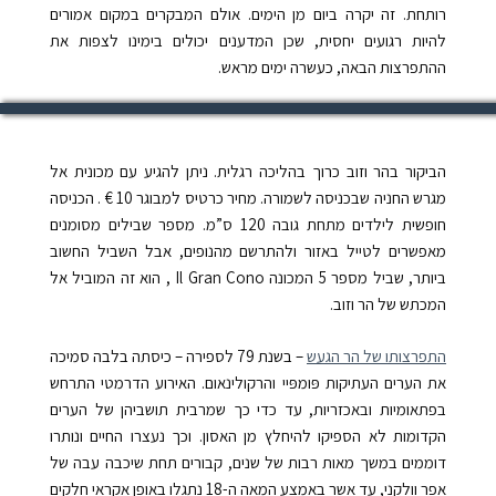
רותחת. זה יקרה ביום מן הימים. אולם המבקרים במקום אמורים
להיות רגועים יחסית, שכן המדענים יכולים בימינו לצפות את
ההתפרצות הבאה, כעשרה ימים מראש.
הביקור בהר וזוב כרוך בהליכה רגלית. ניתן להגיע עם מכונית אל
מגרש החניה שבכניסה לשמורה. מחיר כרטיס למבוגר 10
€
. הכניסה
חופשית לילדים מתחת גובה 120 ס”מ. מספר שבילים מסומנים
מאפשרים לטייל באזור ולהתרשם מהנופים, אבל השביל החשוב
ביותר, שביל מספר 5 המכונה
Il Gran Cono
, הוא זה המוביל אל
המכתש של הר וזוב.
התפרצותו של הר הגעש
– בשנת 79 לספירה – כיסתה בלבה סמיכה
את הערים העתיקות פּומפּיי והרקולינאום. האירוע הדרמטי התרחש
בפתאומיות ובאכזריות, עד כדי כך שמרבית תושביהן של הערים
הקדומות לא הספיקו להיחלץ מן האסון. וכך נעצרו החיים ונותרו
דוממים במשך מאות רבות של שנים, קבורים תחת שיכבה עבה של
אפר וולקני, עד אשר באמצע המאה ה-18 נתגלו באופן אקראי חלקים