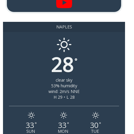
NAPLES
28
°
clear sky
53% humidity
wind: 2m/s NNE
H 29 • L 28
33
33
30
°
°
°
SUN
MON
TUE