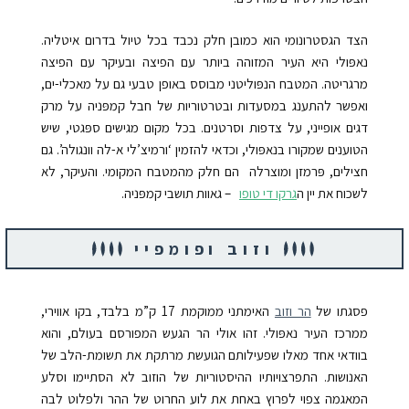
הצד הגסטרונומי הוא כמובן חלק נכבד בכל טיול בדרום איטליה.
נאפּולי היא העיר המזוהה ביותר עם הפיצה ובעיקר עם הפיצה
מרגריטה. המטבח הנפּוליטני מבוסס באופן טבעי גם על מאכלי-ים,
ואפשר להתענג במסעדות ובטרטוריות של חבל קמפּניה על מרק
דגים אופייני, על צדפות וסרטנים. בכל מקום מגישים ספּגטי, שיש
הטוענים שמקורו בנאפּולי, וכדאי להזמין ‘ורמיצ’לי א-לה וונגולה’. גם
חצילים, פּרמזן ומוצרלה
הם חלק מהמטבח המקומי. והעיקר, לא
לשכוח את יין ה
גרקו די טופו
–
גאוות תושבי קמפּניה.
וזוב ופומפיי
פסגתו של
הר וזוב
האימתני ממוקמת 17 ק”מ בלבד, בקו אווירי,
ממרכז העיר נאפּולי. זהו אולי הר הגעש המפורסם בעולם, והוא
בוודאי אחד מאלו שפעילותם הגועשת מרתקת את תשומת-הלב של
האנושות. התפרצויותיו ההיסטוריות של הוזוב לא הסתיימו וסלע
המאגמה צפוי לפרוץ באחת את לוע החרוט של ההר ולפלוט לבה