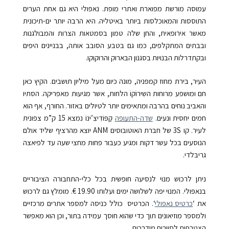
עמוסה מורשת מפוארת ואתרי מופת. נאפּולי היא גם אחת הערים
התוססות והמאוכלסות ביותר באיטליה. היא הרבה יותר ים-תיכונית
מאשר אירופאית, והחן שלה טמון בסמטאות הצרות והמבולגנות
ובבתים המתקלפים, כמו גם בטבע הסובב אותה, בבניינים היפים
ובקתדרלות הבנויות בסגנון הבּארוק והרוקוקו.
העיר, בירת מחוז קמפּניה, מונה כיום מעל מיליון תושבים. הקיץ כאן
חם ומושפע מרוחות השִירוֹקוֹ הלחות, אשר מגיעות מאפריקה. הסתיו
והאביב נוחים בהרבה ומתאימים יותר לטיולים באזור. החורף, אף הוא
חמים יחסית ונעים.
שדה-התעופה
קַפּוֹדִיצִ’ינוֹ
נמצא
15
ק”מ
צפונית
לעיר. קו
3S
של חברת האוטובוסים
ANM
יוצא מהרציף שליד אולם
הנוסעים בכל עשר דקות ומגיע כעבור פחות מחצי שעה עד לפיאצה
גריבּלדי.
ניתן לרכוש מנוי לנסיעה חופשית בכל כלי-התחבורה הציבוריים
בנאפּולי. המנוי יפה לשלושה ימים ועלותו
19.90
€. מומלץ גם לרכוש
את ‘
כרטיס נאפּולי
‘. הכרטיס כולל כניסה למספר אתרים מרכזיים
ולמספר מוזיאונים תוך כדי שהוא חוסך עמידה בתור, וכן הוא מאפשר
הצטרפות לסיורים מודרכים.