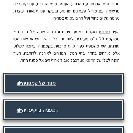
מתוך ספר אגדות, עם הרובע העתיק מימי הביניים, עם קתדרלה
מרשימה ועם מגדל פעמונים יפהפה, ובעיקר עם תפאורה עוצרת
נשימה של ים כחול ושל הרים עמוסי צמחיה.
העיר
סורנטו
מוקפת במטעי זיתים וגם היא צופה אל הים. היא
ממוקמת 20 ק”מ מערבית לפּוזיטנו, בלבו של חצי אי שגם שמו
סורנטו. היא משמשת כעיר קייט מרכזית בקמפּניה וערוכה לקלוט
אלפי אורחים בחדרי בתי המלון הפזורים לאורכה ולרוחבה. העיר
חוסה לצלו של
הר פאיטו
. רכבל מוביל מחוף הים אל פסגת ההר.
מפה של קמפניה
קמפניה בויקיפדיה