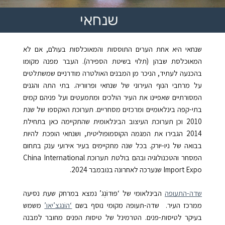
שנחאי
שנחאי היא אחת הערים התוססות והמאוכלסות בעולם, אם לא
המאוכלסת שבהן (תלוי בשיטת הספירה)
. העבר
מפנה מקומו
בהכנעה לעתיד, הניכר מן המבנים האולטרה מודרניים שמשתלטים
על מרחבי הנוף העירוני של שנחאי ופרווריה. בתי התה והגנים
המסורתיים שאפיינו את העיר הולכים ומתמעטים ועל פניהם קמים
בתי-קפה בינלאומיים ומרכזים מסחריים. תערוכת האקספו של שנת
2010 וכן תערוכת העיצוב הבינלאומית שהתקיימה כאן בתחילת
2014 הגבירו את המגמה הקוסמופוליטית, ושנחאי הופכת להיות
בבואה של ניו-יורק
. בכל שנה מתקיימים בעיר אירועי ענק בתחום
המסחר והטכנולוגיה ובהם בולטת תערוכת China International
Import Expo שנערכה לאחרונה בנובמבר 2024.
שדה-התעופה
הבינלאומי של ‘פּוּדוֹנְג’ נמצא במרחק שעת נסיעה
ממרכז העיר. שדה-תעופה מקומי נוסף בשם
‘הוֹנגצ’יאו’
משמש
בעיקר לטיסות-פנים. הטרמינל של טיסות הפנים מחובר למבנה