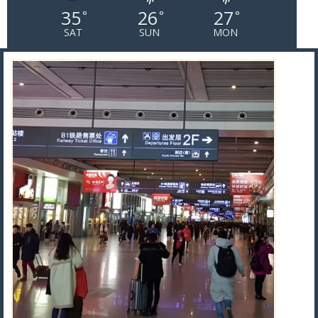
35
26
27
°
°
°
SAT
SUN
MON