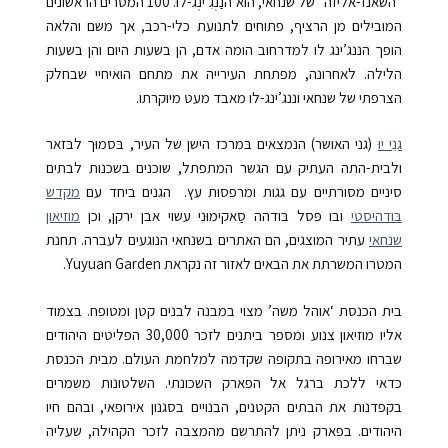
“השאנז-אליזה” של שנחאי, הוא הנַנְגִ’ינְג-לוּ. 100 המטרים הראשונים
המובילים מן הרציף, פתוחים לתנועת כלי-רכב, אך משם והלאה
הופך הננג’ינג לו למדרחוב הומה אדם, הן בשעות היום והן בשעות
הלילה. לאחרונה, מפתחת העירייה את מתחם הואיחיי שבחלק
הצרפתי של שנחאי וננג’ינג-לו מאבד מעט מיוקרתו.
גנֵי יוּ
(גני האושר) הנמצאים בּמרכז הישן של העיר, בּסמוּך לבּזאר
ולבית-התה העתיק עם הגשר המתפתל, שוכנים בשכנות לבתים
סיניים מסורתיים עם גגות ומרפסות עץ. הגנים ביחד עם
מקדש
בּודהיסטי
ובו פּסל בּודהה סַאקימוּנִי עשוי אבן ירקן, וכן
מוזיאון
שנחאי
עתיר המוצגים, הם האתרים בשנחאי הנוגעים לעברה. תחנת
המטרו המשרתת את הבאים לאזור זה נקראת Yuyuan Garden.
בית הכנסת ‘אוהל משה’ מצוי במבנה לבנים קטן ומטופח. בצמוד
אליו מוזיאון צנוע ומספר ביתנים לזכר 30,000 הפליטים היהודים
שברחו מאירופה בתקופה שקדמה למלחמת העולם. מבית הכנסת
כדאי ללכת ברגל אל הפארק השכונתי. השלטונות משמרים
בקפדנות את הבתים הקטנים, הבנויים בסגנון אירופאי, ובהם חיו
היהודים. בפארק ניתן להתרשם מהמצבה לזכר הקהילה, שעליה