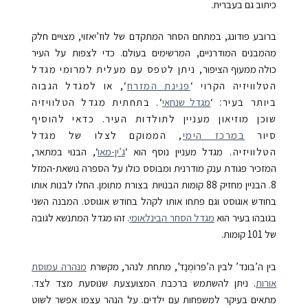
כיתוב גם בעברית.
ברובע פודונג, במתחם הסחר המתקדם של לוז’יאזוי, מצויים חלק
מהמבנים המודרניים, המרשימים בעולם. כדי לצפות על העיר
כולה ממעוף הציפור
, ניתן לטפס עם מעלית למרומי מגדל
הטלוויזיה הקרוי ‘
פנינת המזרח
‘, או למגדל הגבוה
ביותר בעיר:
‘
מגדל שנחאי
‘
. בתחתית מגדל הטלוויזיה
שוכן מוזיאון מעניין לתולדות העיר. כדאי להוסיף
סיור
במרכז הימי
, הממוקם לצלו של מגדל
הטלוויזיה.
מגדל מעניין נוסף הוא ‘
ג’ין-מאו
‘, הבנוי במתאר,
המזכיר פּגודת ענק מודרנית ומבוסס כולו על הספרה נושאת-המזל
8. הבניין מחזיק
88
קומות הבנויות בצורת מתומן. החלו לבנות אותו
בחודש אוגוסט וגם פתחו אותו לקהל בחודש אוגוסט. המבנה השני
בגובהו בעיר הוא
מגדל הסחר הבינלאומי
. זהו מגדל המתנשא לגובה
של 101 קומות.
בין ה’בּונד’ לבין ה’פּרוֹמְנַד’, מתחת לנהר, מקשרת
מנהרה עמוסת
אורות
. ניתן להשתמש ברכבת המצועצעת שנוסעת מצד לצד.
מתאים בעיקר למשפחות עם ילדים. על הנהר עצמו אפשר לשוט