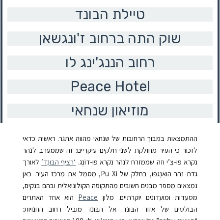
טיילת הבונד
שוק התה ברחוב ז'ונגשאן
רחוב הננג'ינג לו
Peace Hotel
מוזיאון שנחאי
ההתמצאות במבוך הרחובות של שנחאי מהווה אתגר. ראשית כדאי
לזכור כי העיר מחולקת לשני חלקים עיקריים: זה שממערב לנהר
נקרא פּוּ-צִ’י וזה שממזרח לנהר נקרא פּוּ-דוֹנְג.
‘רציף הבּוּנְד’
לאורך
גדת נהר הוּאַנְגפוֹ, בחלק של Pu Xi, מסמל את מרכז העיר. כאן
נמצאים מספר מבנים חשובים מהתקופה הקולוניאלית ובהם בנקים,
מסעדות ומועדונים יוקרתיים. מלון
Peace
הוא אחד האתרים
הבולטים של אזור הבּונד.
אל הבּונד מוביל רחוב החנויות: