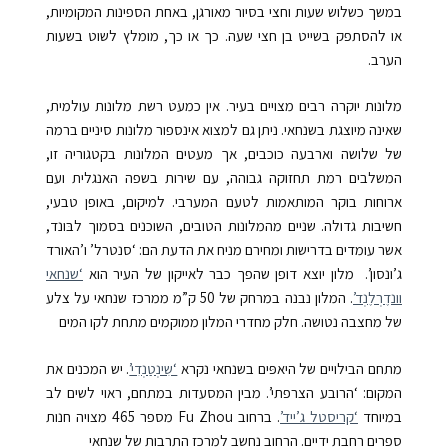
במשך כשלוש שעות וחצי בסיור מאורגן, באחת הספינות המקומיות,
או להסתפק בשייט בן חצי שעה. כך או כך, מומלץ לשוט בשעות
הערב.
מלונות יוקרה רבים מצויים בעיר. אין כמעט רשת מלונות עולמית,
שאינה מיוצגת בשנחאי. ניתן גם למצוא אינספור מלונות סיניים ברמה
של שלושה וארבעה כוכבים, אך מעטים המלונות בקטגוריה זו,
המשלבים רמת תחזוקה גבוהה, עם שירות בשפה האנגלית ועם
ארוחות בוקר המותאמות לטעם המערבי. למיקום, באופן טבעי,
חשיבות גדולה. שניים מהמלונות הטובים, השוכנים בסמוך לבּונד,
אשר עומדים בדרישות ומחירם מניח את הדעת הם: ‘סנטרל’ ו’האורד
ג’ונסון’.
מלון יוצא דופן שהפך כבר לאייקון של העיר הוא
‘שנחאי
וונדֶרְלֶנְד’
. המלון נבנה במרחק של 50 ק”מ ממרכז שנחאי על צלע
של מחצבה נטושה. חלק מחדרי המלון ממוקמים מתחת לקו המים
מתחם הבילויים של היאפּים בשנחאי נקרא
‘שִינְטַנְדִי’
. יש המכנים את
המקום: ‘הרובע הצרפתי’. מבין המסעדות במתחם, ראוי לשים לב
במיוחד
‘קריסטל ג’ייד’
.
ברחוב Fu Zhou מספר 465 מצויה חנות
ספרים רחבת ידיים. הרחוב נחשב למרכז התרבות של שנחאי