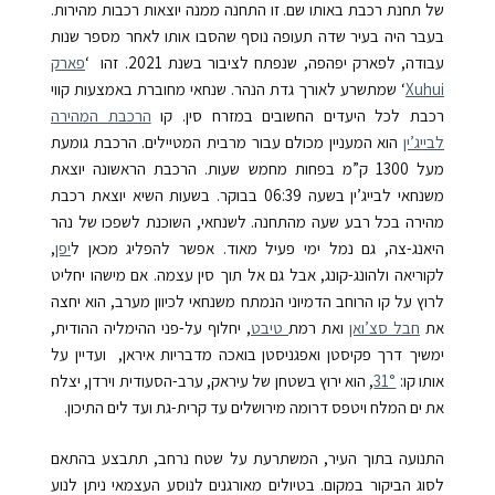
של תחנת רכבת באותו שם. זו התחנה ממנה יוצאות רכבות מהירות.
בעבר היה בעיר שדה תעופה נוסף שהסבו אותו לאחר מספר שנות
עבודה, לפארק יפהפה, שנפתח לציבור בשנת 2021. זהו ‘
פארק
Xuhui
‘ שמתשרע לאורך גדת הנהר. שנחאי מחוברת באמצעות קווי
רכבת לכל היעדים החשובים במזרח סין. קו
הרכבת המהירה
לבייג’ין
הוא המעניין מכולם עבור מרבית המטיילים. הרכבת גומעת
מעל 1300 ק”מ בפחות מחמש שעות. הרכבת הראשונה יוצאת
משנחאי לבייג’ין בשעה 06:39 בבוקר. בשעות השיא יוצאת רכבת
מהירה בכל רבע שעה מהתחנה. לשנחאי, השוכנת לשפכו של נהר
היאנג-צה, גם נמל ימי פעיל מאוד. אפשר להפליג מכאן ל
יפן
,
לקוריאה ולהונג-קונג, אבל גם אל תוך סין עצמה.
אם מישהו יחליט
לרוץ על קו הרוחב הדמיוני הנמתח משנחאי לכיוון מערב, הוא יחצה
את
חבל סצ’ואן
ואת רמת
טיבט
, יחלוף על-פני ההימליה ההודית,
ימשיך דרך פקיסטן ואפגניסטן בואכה מדבריות איראן, ועדיין על
אותו קו:
31°
, הוא ירוץ בשטחן של עיראק, ערב-הסעודית וירדן, יצלח
את ים המלח ויטפס דרומה מירושלים עד קרית-גת ועד לים התיכון.
התנועה בתוך העיר, המשתרעת על שטח נרחב, תתבצע בהתאם
לסוג הביקור במקום. בטיולים מאורגנים לנוסע העצמאי ניתן לנוע