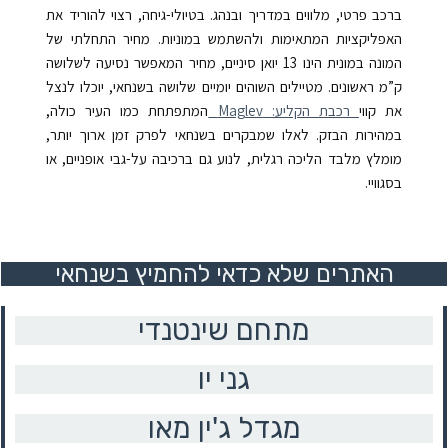
ברכב פרטי, מלווים במדריך ובנהג. בטיולי-גיחה, רצוי להוריד את
האפליקציות המתאימות ולהשתמש במוניות. מחיר התחלתי של
המונה במונית הינו 13 יואן סיניים, מחיר המאפשר נסיעה לשלושה
ק”מ ראשונים. מטיילים השוהים יומיים שלושה בשנחאי, יוכלו לנצל
את קווי
רכבת הקליע: Maglev
המתפתחת כמו העיר כולה,
במהירות הבזק. לאלו שמבקרים בשנחאי לפרק זמן ארוך יותר,
מומלץ מלבד הליכה רגלית, לנוע גם ברכיבה על-גבי אופניים, או
בסגוויי.
האתרים שלא כדאי להחמיץ בשנחאי
מתחם שינטנדי
גני יו
מגדל ג'ין מאו