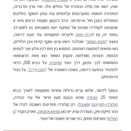
יוטה, יהווה את גולת הכותרת של טיולים אלו. זוהי ארץ מדברית,
המזכירה תמונות ממערבונים קלאסיים ובה עמק המוקף בסלעים
מפוסלים באבן חול אדמדמה. גרנד ג’נקשן מוקפת כרמים והיא זו
שהוציאה לקולרדו מוניטין של מפיקת יינות משובחים. נא לשים-לב
באזור זה, גם ל
גְרַנְד-מֵסָה
וליערות המקומיים. עוד מעט דרומה,
נמצא ‘
הקניון השחור
‘
שמלבד היותו ערוץ מוקף קירות אבן תלולים,
הוא מתאים למסעות ראפטינג. המפגש בין מים לבין סלע יוצר לעתים
תכופות תצורות מופלאות והקניון השחור הוא אחת הדוגמאות
המוחשיות לכך.
מכאן, דרך העיר
מוֹנְטרוֹז
, על כביש
550
, כדאי
להתמיד בנסיעה דרומה, בואכה השמורה של ‘
מֵסָה-וֶרְדֶה
‘
, על גבול
ניו-מכסיקו.
בנוסף לדנוור, שלוש ערים גדולות אחרות ממוקמות לאורך כביש
מספר 25:
אורורה
שהיא בעצם מעין פרוור של עיר הבירה,
קולורדו-סְפּרִינְגס
ו
ֹפּוּאֶבּלו
.
רק קולורדו ספּרינגס השוכנת לצלו של
ההר פּייקְס פִּיק, מעוררת עניין. יש כאן
מוזיאון אמנויות
, פארק הקרוי ‘
גן
האלים
‘
ומעיינות חמים, כפי שנרמז משמה של העיר.