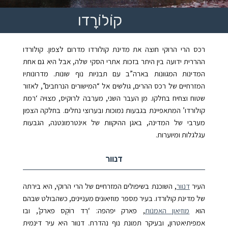
קוֹלוֹרָדו
רכס הרי הרוקי חוצה את מדינת קולורדו מדרום לצפון. קולורדו
ההררית ידועה בין היתר בזכות אתרי הסקי שלה, אבל היא גם אחת
המדינות המגוונות בארה”ב עם תבניות נוף שונות. מדרונותיו
המזרחיים של רכס ההרים, גולשים אל “המישורים הנרחבים”, לאזור
שטוח וצחיח בחלקו. מן העבר השני, מערבה לרוקיס, מצויה ‘רמת
קולורדו’ המתאפיינת בגבעות נמוכות ובערוצי נחלים. בחלקה הצפון
מערבי של המדינה, באגן ההיקוות של אינטרמונטנה, הגבעות
עגלגלות ומיוערות.
דנוור
העיר
דנוור
, השוכנת בשיפולים המזרחיים של הרי הרוקי, היא בירתה
של מדינת קולורדו. בעיר מספר מוזיאונים מעניינים, כשהבולט שבהם
הוא
מוזיאון האמנות
, פארק יפהפה: ‘רֵד רוֹקְס פארק’
, ובו
אמפיתיאטרון, ובעיקר תמונת נוף נהדרת. דנוור היא עיר דינמית