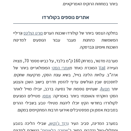
ביותר במחוזות הרוקיס האמריקאיים.
אתרים נוספים בקולורדו
בחלקה הצפוני ביותר של קולורדו שוכנות הערים
פורט קולינס
וגְרִילֵיי
המשמשות
כתחנות מעבר
עבור הנוסעים למדינות
השכנות וויומינג
ונברסקה.
מערבה מדנוור, במרחק 160
ק”מ בלבד, על כביש מספר
70
, מצויה
העיירה
Vail
המוכרת כאחד מ
אתרי הסקי
הפופולאריים ביותר של
ארה”ב. עלויות הלינה בוייל, בשיא עונת הסקי, מרקיעות שחקים.
לחסכנים שבין הגולשים עדיף להזמין חדרים בישוב השכן והצנוע
יותר
Avon
. שעתיים נוספות של נסיעה ברכב, יובילו מוייל ל
אתר
הסקי היוקרתי והאופנתי ביותר באמריקה:
אספּן
. מטיילים המגיעים
לקולורדו בחודשי הקיץ יוכלו ליהנות מטיולי טבע בשבילי ההרים
בסביבות אספּן וכן מפסטיבלים ואירועי תרבות המתקיימים במקום.
במערב המדינה, סביב העיר
גְרַנְד גַ’נְקשֶן
, שבילי הליכה בטבע
ומסלולי-טיול נהדרים. הסיור ב’
שמורה הלאומית
‘
הנושקת למדינת