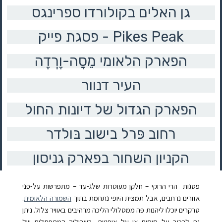
גן האלים בקולורדו ספרינגס
פסגת פייק - Pikes Peak
הפארק הלאומי מֵסָה-וֶרְדֶה
העיר דנוור
הפארק הגדול של דיונות החול
רחוב פּרל בישוב בּולדר
הקניון השחור בפארק גניסון
פסגות הרי הרוקי – חלקן מעוטרות שלג-עד – מתפרשות על-פני
אזורים נרחבים, אבל תמצית היופי נתחמת בתוך
השמורה הלאומית
.
טרקרים יוכלו ליהנות פה ממסלולי הליכה מרהיבים באוויר צלול. ניתן
גם לרכוב על סוסים או על אופניים, בשביליה המתפתלים של