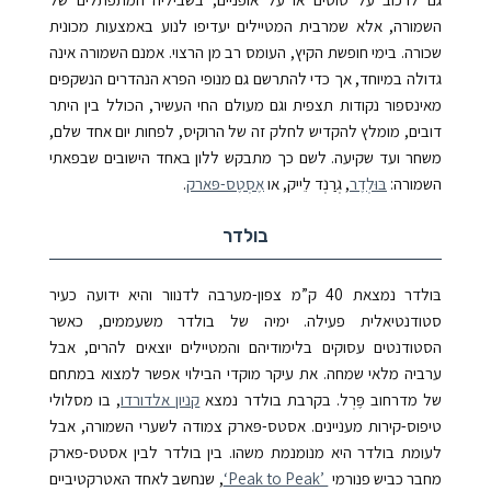
השמורה, אלא שמרבית המטיילים יעדיפו לנוע באמצעות מכונית
שכורה. בימי חופשת הקיץ, העומס רב מן הרצוי. אמנם השמורה אינה
גדולה במיוחד, אך כדי להתרשם גם מנופי הפרא הנהדרים הנשקפים
מאינספור נקודות תצפית וגם מעולם החי העשיר, הכולל בין היתר
דובים, מומלץ להקדיש לחלק זה של הרוקיס, לפחות יום אחד שלם,
משחר ועד שקיעה. לשם כך מתבקש ללון באחד הישובים שבפאתי
השמורה:
בּוּלְדֶר
, גְרַנְד לֵייק,
או
אֶסְטֶס-פּארק
.
בולדר
בּולדר נמצאת
40
ק”מ צפון-מערבה לדנוור והיא ידועה כעיר
סטודנטיאלית פעילה. ימיה של בולדר משעממים, כאשר
הסטודנטים עסוקים בלימודיהם והמטיילים יוצאים להרים, אבל
ערביה מלאי שמחה. את עיקר מוקדי הבילוי אפשר למצוא במתחם
של מדרחוב פֶּרְל
. בקרבת בולדר נמצא
קניון אלדורדו
, בו מסלולי
טיפוס-קירות מעניינים.
אסטס-פּארק צמודה לשערי השמורה, אבל
לעומת בולדר היא מנומנמת משהו. בין בולדר לבין אסטס-פארק
מחבר כביש פנורמי
‘Peak to Peak’
, שנחשב לאחד האטרקטיביים