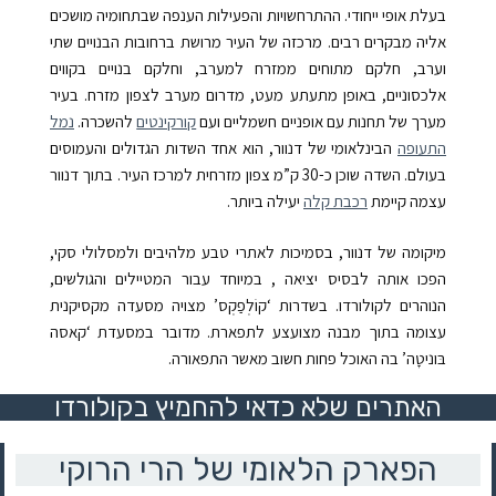
בעלת אופי ייחודי. ההתרחשויות והפעילות הענפה שבתחומיה מושכים
אליה מבקרים רבים.
מרכזה של העיר מרושת ברחובות הבנויים שתי
וערב, חלקם מתוחים ממזרח למערב, וחלקם בנויים בקווים
אלכסוניים, באופן מתעתע מעט, מדרום מערב לצפון מזרח. בעיר
מערך של תחנות עם אופניים חשמליים ועם
קורקינטים
להשכרה.
נמל
התעופה
הבינלאומי של דנוור, הוא אחד השדות הגדולים והעמוסים
בעולם. השדה שוכן כ-30 ק”מ צפון מזרחית למרכז העיר. בתוך דנוור
עצמה קיימת
רכבת קלה
יעילה ביותר.
מיקומה של דנוור, בסמיכות לאתרי טבע מלהיבים ולמסלולי סקי,
הפכו אותה לבסיס יציאה , במיוחד עבור המטיילים והגולשים,
הנוהרים לקולורדו. בשדרות ‘קוֹלְפַקְס’ מצויה מסעדה מקסיקנית
עצומה בתוך מבנה מצועצע לתפארת. מדובר במסעדת ‘קאסה
בּוניטָה’ בה האוכל פחות חשוב מאשר התפאורה.
האתרים שלא כדאי להחמיץ בקולורדו
הפארק הלאומי של הרי הרוקי