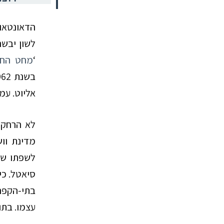
הדאונטאון
לשון יבשה
‘
מחט החל
בשנת
962
אליוט. ע
לא הרחק 
מדינת ווש
לשפתו של 
סיאטל. כי
בתי-הקפה
עצמו.
בתוו