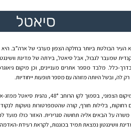
סיאטל
א
העיר
הבולטת ביותר בחלקה הצפון מערבי של ארה”ב. היא 
דית שמעבר לגבול, אבל סיאטל, בירתה של מדינת וושינגטו
דרך-כלל. מלבד מספר אתרים מעניינים, וכן מיקום גיאוגרפ
 רק לה, ובשל היותה מזוהה עם מספר תופעות ייחודיות.
יקום הצפוני, בסמוך לקו הרוחב
48°
, נהנית סיאטל ממזג-או
 רחוקות, בלילות חורף, קורה שהטמפרטורות נושקות לנקודת 
משרה על הבאים אליה תחושה סגרירית. האזור כולו מועד לפור
מדינת וושינגטון נמצאת תמיד בכוננות, לקראת רעידת-האדמה