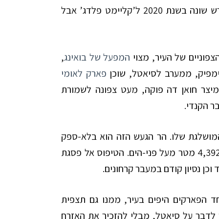
ממוקם בסיאטל-סנטר. שם המגרש שונה בשנת 2020 ל’קליימט פלדג’ אבל
צפוניים של העיר, מצוי
המפעל של בואינג
,
לימפיק, ממערב לסיאטל, שוכן
פארק לאומי
למיצר חואן דה פוקה, מעט צפונה לשמורת
ר הקנדי.
ושלגת שלו. הר הגעש הזה הוא בלא-ספק
אחד ההרים המרשימים בצפון אמריקה. הר רייניאר מתנשא לגובה של 4,392 מטר מעל פני-הים. הטיפוס אל פסגת
וכן נסיון קודם במעבר קרחונים.
ד הפארקים היפים בעיר, ממנו גם תצפית
 לדבר על סיאטל, מבלי להזכיר את האזרח