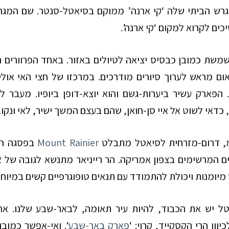
רש הביתי שלה ‘קי ארנה’
ים לקרוא למקום ‘קי ארנה’.
שת כמובן כבסיס יציאה לטיולים באזור. באחד הפרוורים ה
אום מראש לערוך סיורים מודרכים. במרכזו של חצי האי או
. הפארק עשיר ביערות-גשם והוא יוצא-דופן ביופיו. מעבר 
 כדאי לשוט אל איי סן-חואן, שהם בעצם המשך ישיר, לאי ונקוב
, דרום-מזרחית לסיאטל מתבלט
Mount Rainier
בפסגה המ
מיומנות ויכולת להתמודד עם תנאים טופוגרפיים קשים במיוחד 
טל יש את הכבוד, להיות עיר תאומה, לבאר-שבע שלנו. אח
וון הרי הקסקייד, קרוי: ‘
פארק באר-שבע
‘.
ואי-אפשר כמובן