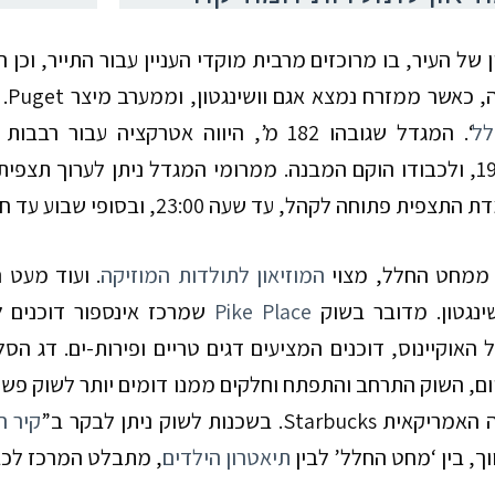
 של העיר, בו מרוכזים מרבית מוקדי העניין עבור התייר, וכ
, כאשר ממזרח נמצא אגם וושינגטון, וממערב מיצר
Puget
.
ל
‘. המגדל שגובהו
182
מ’, היווה אטרקציה עבור רבבות
1
, ולכבודו הוקם המבנה. ממרומי המגדל ניתן לערוך תצפית 
מדת התצפית פתוחה לקהל, עד שעה
23:00
, ובסופי שבוע עד ח
ממחט החלל, מצוי
המוזיאון לתולדות המוזיקה
. ועוד מעט 
ינגטון. מדובר בשוק
Pike Place
שמרכז אינספור דוכנים ל
האוקיינוס, דוכנים המציעים דגים טריים ופירות-ים. דג הס
ום, השוק התרחב והתפתח וחלקים ממנו דומים יותר לשוק פשפ
 האמריקאית
Starbucks
. בשכנות לשוק ניתן לבקר ב”
קיר ה
ך, בין ‘מחט החלל’ לבין
תיאטרון הילדים
, מתבלט המרכז לכב