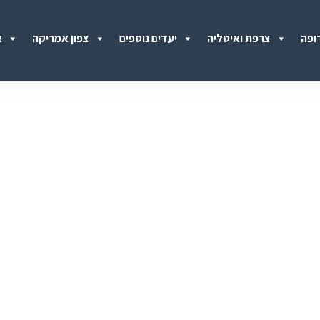
ופה
צרפת ואיטליה
יעדים נוספים
צפון אמריקה
א