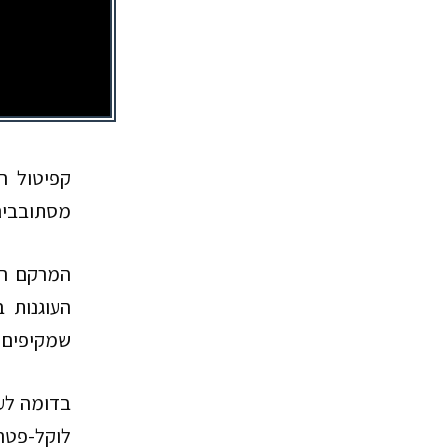
קפיטול ה
מסתובבים 
המרקם הי
העוגנות ב
שמקיפים ו
בדומה לער
לוקל-פטרי