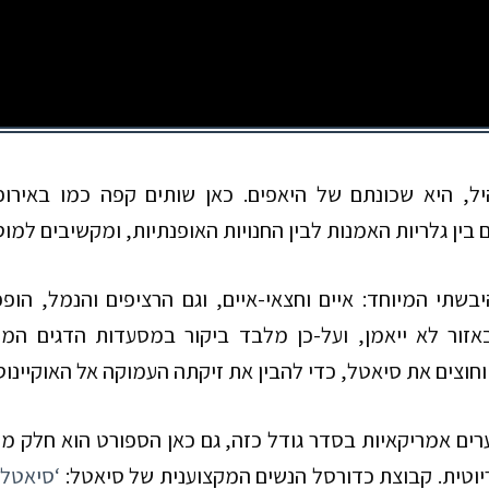
יל, היא שכונתם של היאפים. כאן שותים קפה כמו באירו
בין גלריות האמנות לבין החנויות האופנתיות, ומקשיבים למוס
בשתי המיוחד: איים וחצאי-איים, וגם הרציפים והנמל, הו
אזור לא ייאמן, ועל-כן מלבד ביקור במסעדות הדגים המקו
חוצים את סיאטל, כדי להבין את זיקתה העמוקה אל האוקיינוס
ים אמריקאיות בסדר גודל כזה, גם כאן הספורט הוא חלק מהת
וטית. קבוצת כדורסל הנשים המקצוענית של סיאטל:
‘סיאטל 