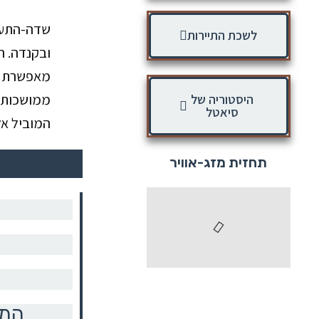
שדה-התעו
לשכת התיירות
ובקנדה. 
מאפשרת ת
ממושכות מ
היסטוריה של
סיאטל
המוביל א
תחזית מזג-אוויר
המו