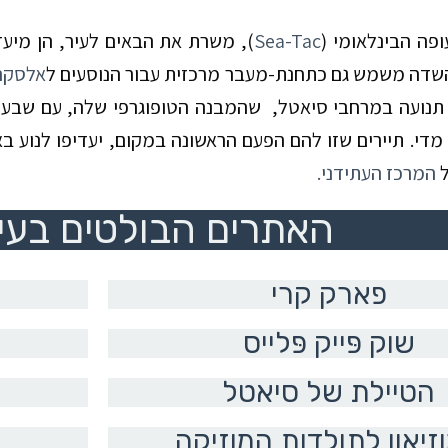
פה הבינלאומי (
Sea-Tac
), משרת את הבאים לעיר, הן מיעד
השדה משמש גם כתחנת-מעבר מרכזית עבור הנוסעים ל
אלסקה
נועה במרחבי סיאטל, שהמבנה הטופוגרפי שלה, עם שבע גב
די. תיירים שזו להם הפעם הראשונה במקום, יעדיפו לנוע 
ל
המרכז העתידני.
האתרים הבולטים בעי
פארק קרי
שוק פּייק פּלייס
הטיילת של סיאטל
זיאון לתולדות המוזיקה