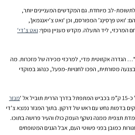
לתשומת-לב מיוחדת. גם המקדשים המעניינים יותר,
‘ואט פּרָסִינְג’
המפורסם, וכן ‘ואט צ’יאנגמאן’,
המרכזי, ליד התעלה. מקדש מעניין נוסף:
‘ואט צ’די
“… הגדרה אקזוטית מדי, למרכזי מכירה של מזכרות. מה
צנעה מסורתית, הפכו לחנויות-מפעל, כנהוג במוקדי
 כ-
15
ק”מ בכביש המתפתל בדרך הררית תוביל אל ‘
מנזר
ים בדמות נחש עם ראש של דרקון. בתוך המנזר נמצא צ’די
דת תצפית ממנה נשקף העמק כולו והעיר פרושה בתוכו.
ורות כמובן בפני פשוטי העם, אבל הגנים המטופחים