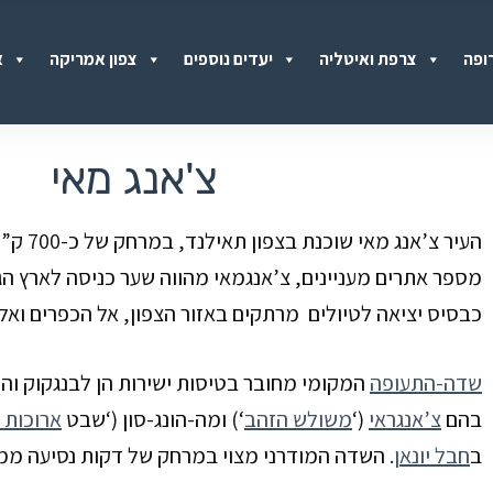
ופה
צרפת ואיטליה
יעדים נוספים
צפון אמריקה
א
צ'אנג מאי
העיר צ’אנג מאי שוכנת בצפון תאילנד, במרחק של כ-
700
ק”מ
מספר אתרים מעניינים, צ’אנגמאי מהווה שער כניסה לארץ הג
כבסיס יציאה לטיולים מרתקים באזור הצפון, אל הכפרים ואל
שדה-התעופה
המקומי מחובר בטיסות ישירות הן לבנגקוק וה
בהם
צ’אנגראי
(‘
משולש הזהב
‘) ומה-הונג-סון (‘שבט
ארוכות 
ב
חבל יונאן
. השדה המודרני מצוי במרחק של דקות נסיעה ממר