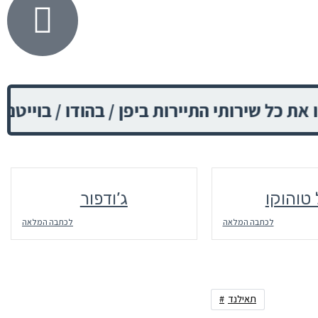
תי התיירות ביפן / בהודו / בוייטנאם / בסין.
טוהוקו
ג’ודפור
לכתבה המלאה
לכתבה המלאה
תאילנד