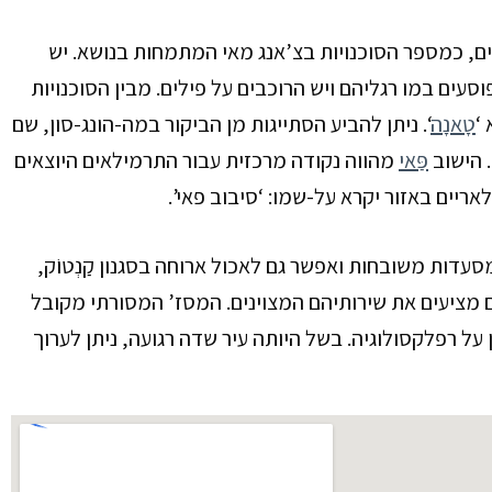
ם, כמספר הסוכנויות בצ’אנג מאי המתמחות בנושא. יש
וסעים במו רגליהם ויש הרוכבים על פילים. מבין הסוכנויות
‘
טָאנָה
‘
. ניתן להביע הסתייגות מן הביקור במה-הונג-סון,
שם
.
הישוב
פַּאי
מהווה נקודה מרכזית עבור התרמילאים היוצאים
יים באזור יקרא על-שמו: ‘סיבוב פאי’.
סעדות משובחות ואפשר גם לאכול ארוחה בסגנון קַנְטוֹק,
ם מציעים את שירותיהם המצוינים. המסז’ המסורתי מקובל
על רפלקסולוגיה. בשל היותה עיר שדה רגועה, ניתן לערוך