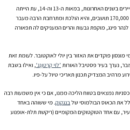
ירים בשנים האחרונות, במאות ה-
13
וה-
14
, עת הייתה
170,000
תושבים, והיא הולכת ומתרחבת הרבה מעבר
נהר פּינג, מוקפת גבעות והרים המעניקים לה תפאורה
ונסון פוקדים את האזור בין יולי לאוקטובר. לעומת זאת
בר, נערך בעיר פסטיבל האורות
‘לוֹי קְרָטוְנְג’
, ואילו בשבת
ירוע מרהיב המצדיק תכנון תאריכי טיול על-פיו.
כסניות נמצאים בטווח ה
ליכה ממנו, אם כי אין משמעות רבה
כלל את הכאוס הבולמוסי של
בנגקוק
. מי ששוהה באחד
ר, עם אחד הטוּקְטוּקִים המקומיים (ריקשת תלת-אופנוע