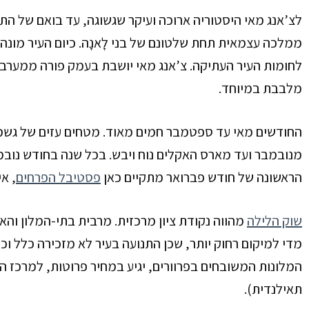
לצ’אנג מאי היסטוריה ארוכה ועיקר שגשוגה, עד בואם של התי
ממלכה עצמאית תחת שלטונם של בני לָאנָה
. כיום העיר מונה
לחומות העיר העתיקה. צ’אנג מאי יושבת בעמק פורה ממערב ל
מלבבת במיוחד.
החודשים מאי עד ספטמבר חמים מאוד. מטחים עזים של גשמי מ
מנובמבר ועד מארס האקלים נוח ויבש. בכל שנה בחודש נובמ
הראשונה של חודש פברואר מתקיים כאן
פסטיבל הפרחים
, א
שוק הלילה
מהווה נקודת ציון מרכזית. מרבית בתי-המלון והא
מדי למיקום רחוק יותר, שכן התנועה בעיר לא מזכירה כלל ו
המלונות המשובחים בפרוורים, יגיע במחיר פרוטות, למרכז העי
תאילנדית).