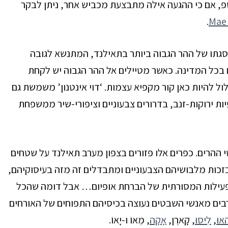
, אם כי ההגעה אילה מתבצעת מכביש אחר, ניתן לבקר
.
Mae
סגתו של ההר הגבוה ביותר בתאילנד, המתנשא לגובה
 בכל המדינה. כאשר מטיילים אל ההר הגבוה יש לקחת
ול להיות כאן קור מקפיא עצמות.
‘דוי אינטנון’ משמשת גם
ות ירוקות-זנב, בדרורים צבעוניים וציפורי-שיר ממשפחת
י ההרים. כפרים אלו פזורים בצפון מערב תאילנד על שטחים
בזכות מלבושיהם הצבעוניים ומתבדלים זה מזה בעיסוקיהם,
פעילות המסורתית של הברחת אופיום… אבל דומה שהכל
רבים מאנשי השבטים נעוצה בכיסיהם התפוחים של האורחים
האו
,
ּלִיסו
,
קָארֶן
,
אָקָה
, מֵא
וֹ ו-יָאוֹ
.