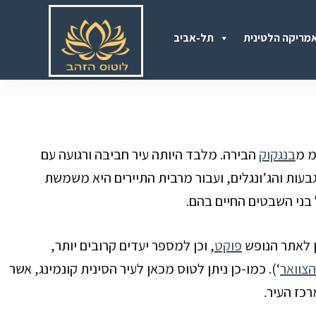
S
מריקה הלטינית
תל-אביב
k
i
p
t
o
 מ
בנגקוק
הבירה. מלבד היותה עיר חביבה ורגועה עם
c
בעות והג’ונגלים, ועבור מרבית התיירים היא משמשת
o
 בני השבטים החיים בהם.
n
t
ן לאתר הנופש
פוקט
, וכן למספר יעדים קרובים יותר,
e
הצוואר
‘). כמו-כן ניתן לטוס מכאן לעיר הסינית קונמינג
, אשר
n
כז העיר.
t