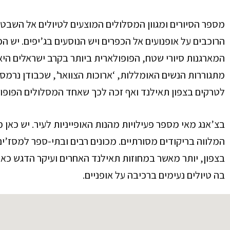
מספר הסיורים ומגוון המסלולים המוצעים לטיולים אל השבטי
הרוכבים על אופנועים אל הכפרים ויש הנוסעים בג’יפים. יש הפ
המארגנות סיורי שטח, הפופולארית ביותר בקרב ישראלים היא 
מתגוררות הנשים האומללות, ‘ארוכות הצוואר’, שכבודן נרמס
לטרקים בצפון תאילנד ואף זכה לכך שאחד המסלולים הפופולאר
בצ’אנג מאי מספר פעילויות מהנות האופייניות לעיר. יש כאן מ
המלווה בריקודים מסורתיים. מכונים רבים ובתי-ספר למסז’י
בצפון, יותר מאשר במחוזות תאילנד האחרים ועיקר הדגש כאן 
בה טיולים נעימים ברכיבה על אופניים.