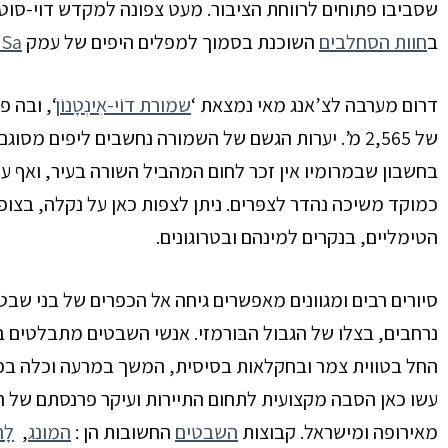
שסביבו פתוחים לרווחת הציבור.
מעט צפונה למקדש דוי-סוטפ
ב
חוות הסחלבים
השוכנת בסמוך למפלים היפים של עמק
 Sa
דרום מערבה לצ’אנג מאי נמצאת ‘
שמורת דוֹי-אִינְטָנוֹן
‘,
ובה פ
של
2,565
מ’. יערות הגשם של השמורה נחשבים ליפים מסוגם
בחשבון שבמרומיו אין זכר לחום המהביל השורה בעיר, ואף על
כמוקד משיכה נהדר לצפּרים. ניתן לצפות כאן על נקלה, בצופי
הטימליים, בנקרים למינהם ובטרוגונים.
סיורים רבים ומגוונים מאפשרים גיחה אל הכפרים של בני שבט
נרחבים, בצלו של הגבול הבּורמזי. אנשי השבטים מתבלטים 
החל בטווית צמר ובחקלאות בסיסית, המשך במרעה וכלה ב
עשו כאן הסבה מקצועית לתחום התיירות ועיקר פרנסתם של 
מאירופה ומישראל. קבוצות
השבטים
החשובות הן :
המונג
,
ּלָ