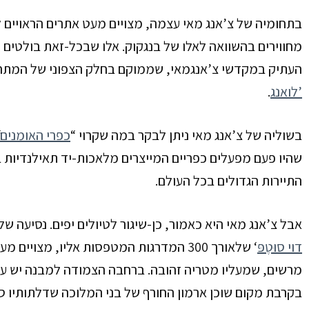
בתחומיה של צ’אנג מאי עצמה, מצויים מעט אתרים הראויים 
מחווירים בהשוואה לאלו של בנגקוק. אלו שבכל-זאת בולטים הם: 
העתיק
במקדשי צ’אנגמאי, שממוקם בחלק הצפוני של המתחם 
לואנג’
.
בשוליה של צ’אנג מאי ניתן לבקר במה שקרוי “
כפרי האומנים
שהיו פעם מפעלים כפריים המייצרים מלאכות-יד תאילנדיות ב
התיירות הגדולים בכל העולם.
אבל צ’אנג מאי היא כאמור, כן-שיגור לטיולים יפים. נסיעה של
דוי סוּטֶפּ
‘
שלאורך
300
המדרגות המטפסות אליו, מצויים מעק
מרשים, שמעליו מטריה זהובה. ברחבה הצמודה למבנה יש עמ
בקרבת מקום שוכן ארמון החורף של בני המלוכה
שדלתותיו סג