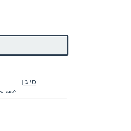
סייגון
לכתבה המל