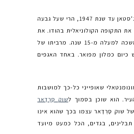
בעוד מבצר מרנגאר מייצג את מורשת המהרג’ות ששלטו ברג’סטאן עד שנת 1947, הרי שעל גבעה
את התקופה הקולוניאלית בהודו. את
בניית הארמון המפואר החלו הבריטים בשנת 1929 והיא נמשכה למעלה מ-15 שנה. מרביתו של
 כיום כמלון מפואר. באחד האגפים
ונומנטאלי שאופייני כל-כך למושבות
יר. הוא שוכן בסמוך ל
שוק סַרְדַאר
 שוק סַרְדַאר עצמו בכך שהוא אינו
 תבלינים, בגדים, הכל כמעט מיועד