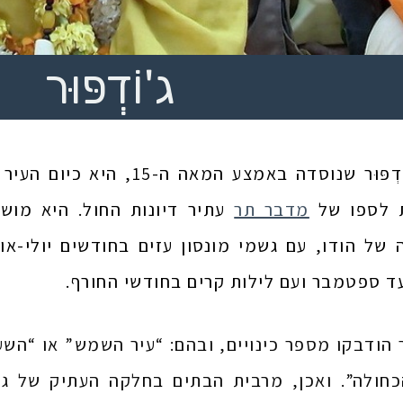
ג'וֹדְפּוּר
העיר ג’וֹדְפּוּר שנוסדה באמ
 לספו של
מדבר תר
עתיר דיונות החול. היא מוש
 של הודו, עם גשמי מונסון עזים בחודשים יולי-או
ד ספטמבר ועם לילות קרים בחודשי החורף.
ּוּר הודבקו מספר כינויים, ובהם: “עיר השמש” או “ה
חולה”. ואכן, מרבית הבתים בחלקה העתיק של ג’וֹד