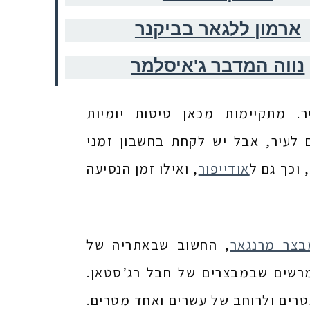
ארמון ללגאר בביקנר
נווה המדבר ג'איסלמר
וקם 6 ק”מ דרומית לעיר. מתקיימות מכאן טיסות יומיות
 לעיר, אבל יש לקחת בחשבון זמני
אודייפּור
, ואילו זמן הנסיעה
בצר מרנגאר
, החשוב שבאתריה של
18 על גבעה רמה הוא המרשים שבמבצרים של חבל רג’סטאן.
רים ולרוחב של עשרים ואחד מטרים.