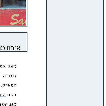
.אנחנו מ
מעט צפו
צמחיה מ
הפארק.
בשם
ada
מגג המבנ