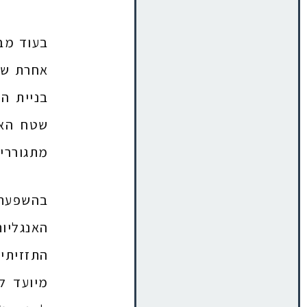
אחרת שצ
שטח האר
מתגוררים
בהשפעת ה
האנגליו
התזזיתי 
מיועד ל