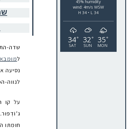
45% humidity
wind: 4m/s WSW
שמ
H 34 • L 34
ה
34
32
35
°
°
°
SAT
SUN
MON
ל
מומבאי
נסיעה ארוכי
לנווה-המדב
על קו ה
חומתו ה