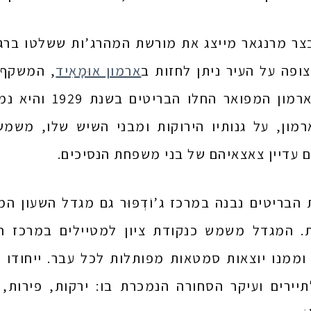
ופה על העיר ניתן לחזות ב
ארמון אוּמָאִיד
, המשקף 
מון, על גנותיו הירוקות ומבני השיש שלו, משמש
 עדיין צאצאיהם של בני משפחת הנסיכים.
בריטים נבנה במרכז ג’וֹדְפּוּר גם מגדל השעון המ
ת. המגדל משמש כנקודת ציון למטיילים במרכז הע
וממנו יוצאות סמטאות מפותלות לכל עבר. ייחודו של
תיירים ועיקר הסחורה הנמכרת בו: ירקות, פירות,