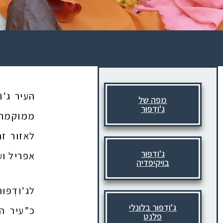
מפה של
ג'וֹדְפּוּר
ממוקמת
לאזור זה
ג'וֹדְפּוּר
אפריל וע
בויקיפדיה
לג’וֹדְפ
ג'וֹדְפּוּר בלונלי
כ”עיר הכ
פלנט