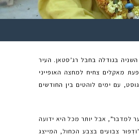
צע המאה ה-15, היא כיום העיר השניה בגודלה בחבל רג’סטאן. העיר
פעת מאקלים צחיח למחצה האופייני
גוסט, עם ימים לוהטים בין החודשים
שער למדבר”, אבל יותר מכל היא ידועה
ְפּוּר צבועים בצבע הכחול, המייצג