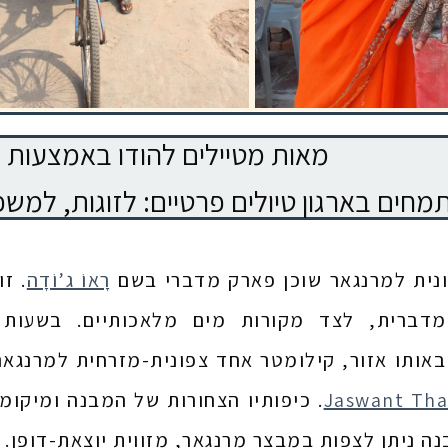
!מאות מטיילים להודו באמצעות 
תמחים בארגון טיולים פרטיים: לזוגות, למש
נית למרנגאר שוכן פארק מדברי בשם
רָאוֹ ג’וֹדָה
. ז
דברית, לצד מקורות מים מלאכותיים. בשעות א
באותו אזור, קילומטר אחד צפונית-מזרחית למרנגאר
Jaswant Th
. כיפותיו הצחורות של המבנה ומיקומו
ה ניתן לצפות במבצר מרנגאר, מזווית יוצאת-דופן.