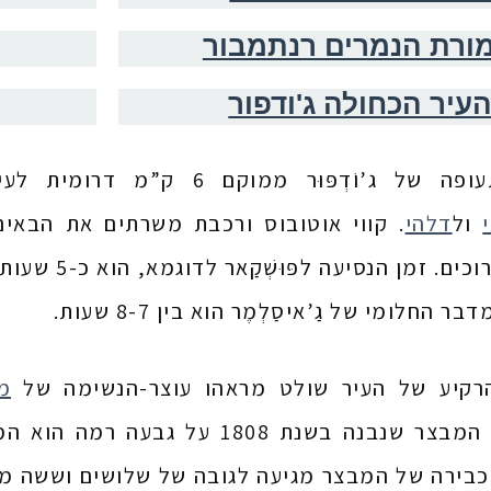
ורת הנמרים רנתמבור
עיר הכחולה ג'ודפור
שדה-התעופה של ג’וֹדְפּוּר ממ
ול
דלהי
. קווי אוטובוס ורכבת משרתים את הבאים
ם. זמן הנסיעה לפּוּשְׁקַאר לדוגמא, הוא כ-5 שעות, וכך גם ל
ר החלומי של גַ’איסַלְמֶר הוא בין 8-7 שעות.
רקיע של העיר שולט מראהו עוצר-הנשימה של
מ
ג’וֹדְפּוּר. המבצר שנבנה בשנת 08
כבירה של המבצר מגיעה לגובה של שלושים וששה מט