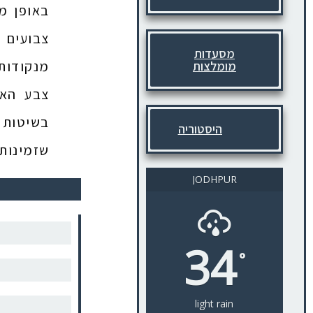
באופן מ
צבועים ה
מסעדות
מנקודות 
מומלצות
צבע האי
בשיטות ט
היסטוריה
שזמינותו
JODHPUR
34
°
ה
light rain