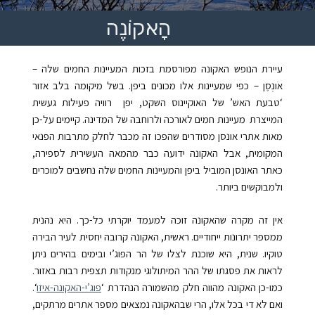
הָאקוֹנֶה
עיירת הנופש האקונה מפורסמת בזכות המעיינות החמים שלה –
אֹונְסֶן – כפי שמעיינות אלו מכונים ביפן. בשל מיקומה בלב אזור
‘טבעת האש’ של האוקיינוס השקט, יפן רוויה פעילות געשית
המייצרת מעיינות חמים לאורכה ולרוחבה של המדינה. קיימים על-כן
מאות אתרי אונסן מסודרים שהפכו זה מכבר לחלק מתרבות הפנאי
המקומית, אבל האקונה ידועה כבר מהמאה העשירית לספירה,
כאתר האונסן המוביל ביפן והמעיינות החמים שלה נחשבים למוכרים
ולמבוקשים ביותר.
אין זה מקרה שהאקונה זוכה למעמד יוקרתי כל-כך. היא נהנית
ממספר יתרונות ייחודיים. ראשית, האקונה קרובה יחסית לעיר הבירה
טוקיו. שנית, היא שוכנת לצלו של הר הפוג’י ובימים בהירים ניתן
לראות את פסגתו של ההר המיתולוגי מנקודות תצפית רבות באזור.
כמו-כן האקונה מהווה חלק מהשמורה הנהדרת ‘
פוג’י-האקונה-איזו
‘.
ואם לא די בכל אלו, הרי שבהאקונה נמצאים מספר אתרים מרתקים,