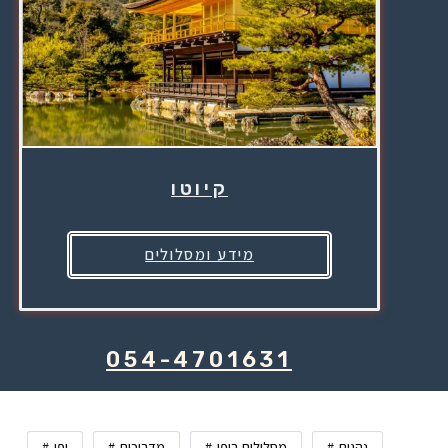
קיוטו
מידע ומסלולים
054-4701631
נהגים
מסלולים ביפן
מדריכים
יפן