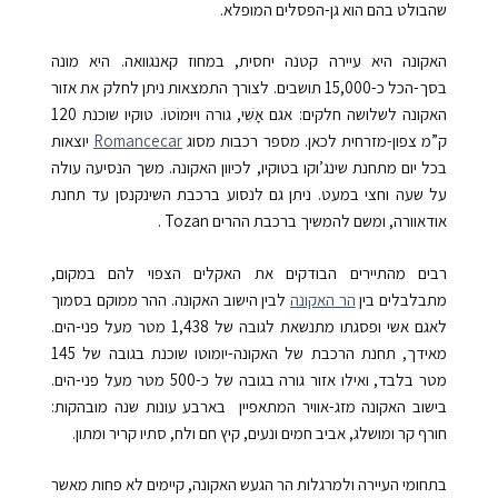
שהבולט בהם הוא גן-הפסלים המופלא.
האקונה היא עיירה קטנה יחסית, במחוז קאנגוואה. היא מונה
בסך-הכל כ-15,000 תושבים. לצורך התמצאות ניתן לחלק את אזור
האקונה לשלושה חלקים: אגם אָשִׁי, גורה ויוּמוֹטוֹ. טוקיו שוכנת 120
ק”מ צפון-מזרחית לכאן. מספר רכבות מסוג
Romancecar
יוצאות
בכל יום מתחנת שינג’וקו בטוקיו, לכיוון האקונה. משך הנסיעה עולה
על שעה וחצי במעט. ניתן גם לנסוע ברכבת השינקנסן עד תחנת
אודאוורה, ומשם להמשיך ברכבת ההרים
Tozan
.
רבים מהתיירים הבודקים את האקלים הצפוי להם במקום,
מתבלבלים בין
הר האקונה
לבין הישוב האקונה. ההר ממוקם בסמוך
לאגם אשי ופסגתו מתנשאת לגובה של 1,438 מטר מעל פני-הים.
מאידך, תחנת הרכבת של האקונה-יומוטו שוכנת בגובה של 145
מטר בלבד, ואילו אזור גורה בגובה של כ-500 מטר מעל פני-הים.
בישוב האקונה מזג-אוויר המתאפיין בארבע עונות שנה מובהקות:
חורף קר ומושלג, אביב חמים ונעים, קיץ חם ולח, סתיו קריר ומתון.
בתחומי העיירה ולמרגלות הר הגעש האקונה, קיימים לא פחות מאשר