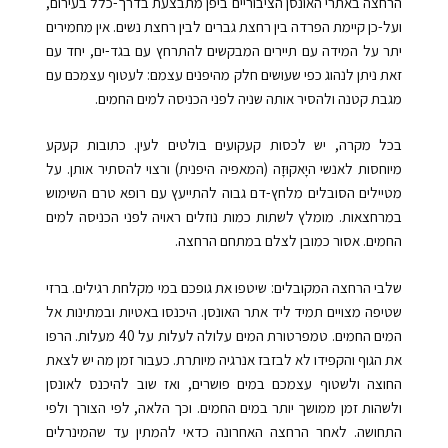
הרחצה באתרי האונסן הציבוריים ביפן מתבצעת בדרך-כלל בעירום,
ועל-כן קיימת הפרדה בין רחצת גברים לבין רחצת נשים. אין מחמירים
יתר על המידה עם תיירים המבקשים להתרחץ עם בגד-ים, יחד עם
זאת ניתן לנהוג כפי שעושים חלק מהיפנים עצמם: לעטוף עצמכם עם
מגבת קטנה ולהסיר אותה שניה לפני הכניסה למים החמים.
בכל מקרה, יש לכסות קעקועים בולטים לעין. כתובות קעקע
מיוחסות לאנשי היָאקוּזָה (המאפיה היפנית) ורצוי להסתיר אותן. על
מטיילים הסובלים מלחץ-דם גבוה להתייעץ עם רופא טרם השימוש
במרחצאות. מומלץ לשתות כמות נוזלים ראויה לפני הכניסה למים
החמים. אסור כמובן לצלם במתחם הרחצה.
שלבי הרחצה המקובלים: שיטפו את גופכם במי מקלחת רגילים. ברזי
שטיפה מצויים תמיד ליד אתר האונסן. היכנסו באטיות ובמתינות אל
המים החמים. טמפרטורת המים עלולה לעלות על 40 מעלות. הרפו
את הגוף והקפידו לא לבזבז אנרגיה מיותרת. כעבור זמן מה יש לצאת
החוצה ולשטוף עצמכם במים פושרים, ואז שוב להיכנס לאונסן
ולשהות זמן ממושך יותר במים החמים. וכך הלאה, לפי הצורך ולפי
התחושה. לאחר הרחצה האחרונה כדאי להמתין עד שהמינרלים