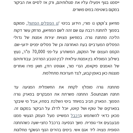
ייספגו בגוף ויפעילו עליו את סגולותיהם, ורק אז לסיים את הביקור
במקום בשטיפה במים פושרים.
מוזיאון
צ’וקוקו נו מורי
, הידוע בכינוי ‘
גן הפסלים הפתוח
‘, ממוקם
בסמוך לתחנת רכבת עם שם זהה לשם המוזיאון, מרחק עשר דקות
הליכה מתחנת גורה. במוזיאון מצויות יצירות אמנות של גדולי
הפסלים המערביים בעת האחרונה וכן של פסלים יפניים ידועי-שם.
הקסם העצום של המקום, המשתרע על-פני 70,000 מ”ר, נעוץ
בשילוב המופלא בין אמנות עילאית לבין הטבע המרהיב. עבודותיהם
של האמנים פיקאסו, הנרי מור, אוגוסט רודן, חואן מירו ואחרים
מוצגות כאן באופן קבוע, לצד תערוכות מתחלפות.
מתחנת גורה מומלץ לקחת את החשמלית המגיעה עד
תחנת
Sounzan
. התחנה משרתת את המבקרים בפארק גורה
הסמוך. הפארק חביב במיוחד בימי השלכת בסתיו, אבל מי שיבקר
בפארקים של טוקיו ושל קיוטו, יוכל לדלג על הביקור במקום זה.
מכאן כדאי להשתמש ב
רכבל
המשייט מעל העמק הגעשי ממנו
מבעבעים אדי גופרית. משך הנסיעה ברכבל כחצי-שעה כשהתחנה
הסופית מצויה ליד אגם אשי. בימים בהירים הנוף הנשקף מחלונות