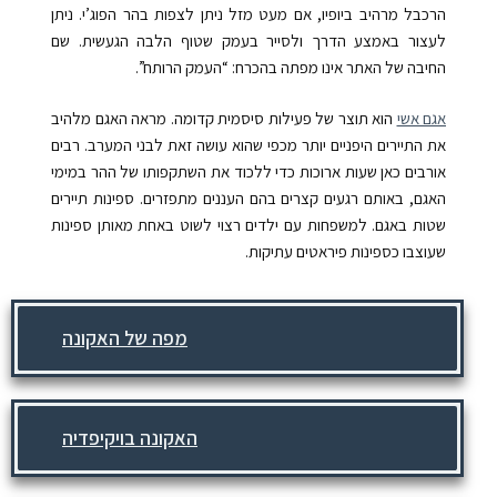
הרכבל מרהיב ביופיו, אם מעט מזל ניתן לצפות בהר הפוג’י. ניתן
לעצור באמצע הדרך ולסייר בעמק שטוף הלבה הגעשית. שם
החיבה של האתר אינו מפתה בהכרח: “העמק הרותח”.
אגם אשי
הוא תוצר של פעילות סיסמית קדומה. מראה האגם מלהיב
את התיירים היפניים יותר מכפי שהוא עושה זאת לבני המערב. רבים
אורבים כאן שעות ארוכות כדי ללכוד את השתקפותו של ההר במימי
האגם, באותם רגעים קצרים בהם העננים מתפזרים. ספינות תיירים
שטות באגם. למשפחות עם ילדים רצוי לשוט באחת מאותן ספינות
שעוצבו כספינות פיראטים עתיקות.
מפה של האקונה
האקונה בויקיפדיה