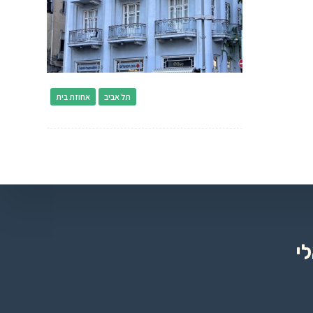
תל אביב
אחוזת בית
י