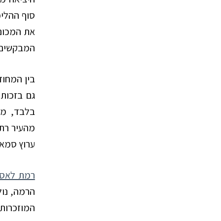
סוף ההליכ
את המכוני
המבקשים ר
בין המחוז
גם בזכות 
בלבד, מו
מהעיר רתמ
ערוץ סמאר
רמת לאסי
הרמה, נול
המוזכרות