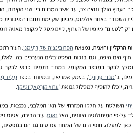
ה הערוץ הולך ונהיה צר, עד אשר המרווח בין שני הקירות, ה
ת השכורה באזור אולמוס, מכיוון שקיימת תחבורה ציבורית מצ
ק “לטעום” מיופיו של הערוץ, קיים מסלול מקוצר מאגיה רומל
ות הרקליון וחאניה, נמצאת
הפרובינציה של רֵתִימְנוֹ
. העיר רתמ
חוף הים היפה, וגם בזכות הפסטיבלים הנערכים בה. לאלו,
מלץ לבקר במבצר המקומי. במחוז רתמינו כדאי לבקר גם
ינו, ב’
מנזר פְּרֵוֵולִי
‘
, בעמק אמריאו, ובמיוחד בכפר
מֵלִידוֹנִי
.
יה, יוכלו להוסיף למסלול גם את ‘
ערוץ קוּרְטָאלִיוֹטִיקו
‘
.
תי
השולטת על חלקו המזרחי של האי המלבני, נמצאת במחו
ד על-פי המיתולוגיה היוונית, האל
זאוס
. עיר הבירה, אגיוס ני
 כאן למעלה.
חופי הים של המחוז עמוסים גם הם בנופשים, 