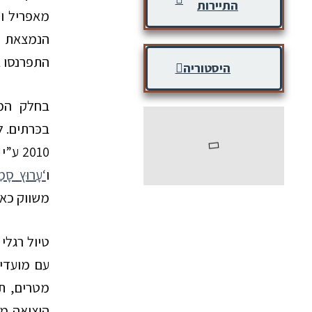
התיירות
מאפריל ו
הנמצאת
התפרנסו ב
היסטוריה
בחלק המ
בכּרתים. 
2010 
ו
‘עָרוּץ סָמַ
משווק כאח
טיול רגלי
עם מועדי 
מטרים, תו
היציאה מא