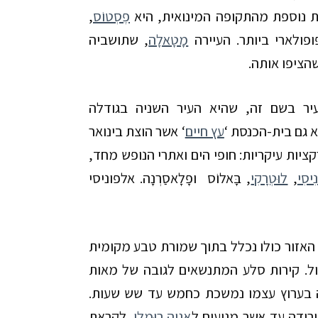
נת נוספת מהתקופה המינואית, היא
פֶסְטוֹס
,
ופולארי ביותר. העיירה
מָטָאלָה
, שתושביה
הציפו אותה.
עיר בשם זה, שהיא העיר השניה בגודלה
א גם בית-הכנסת ‘
עץ חיים
‘ אשר הוצת בינואר
רקציות עיקריות: חופי הים ואתרי הנופש מחד,
ִיסִי
,
לוּטְרָקִי
, בָּאלוֹס ופָלָאסַרְנָה. אלפוניסי
 האזור כולו נכלל בתוך שמורת טבע מקומית
ול. קירות סלע המתנשאים לגובה של מאות
 בערוץ עצמו נמשכת כחמש עד שש שעות.
רידה עד אשר מגיעים ל
אַגְיָה רוּמֵלִי
. לקראת