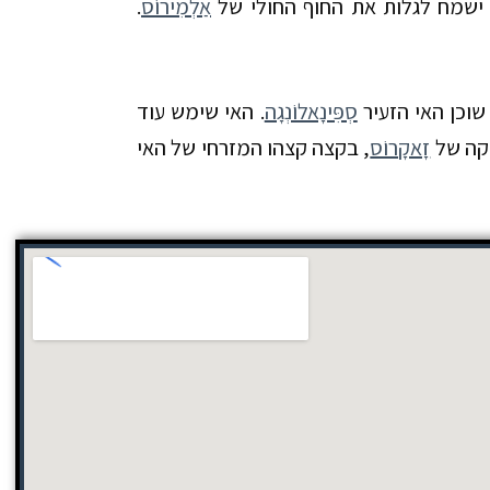
 ישמח לגלות את החוף החולי של
אַלְמִירוֹס
.
סְפִּינָאלוֹנְגָה
. האי שימש עוד
זָאקָרוֹס
, בקצה קצהו המזרחי של האי