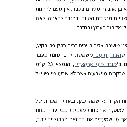
וא בן ארבעה מטרים בלבד. אין טעם להחנות
ויינת מנקודת הסיום, בחזרה לחאניה. לאלו
י אל תוך הערוץ ובחזרה.
ינו מושכת אליה תיירים רבים בתקופת הקיץ,
 ש
העיר רֵתִימְנוֹ
משמשת להם תחנת מעבר
 ב’
מנזר מוֹנִי אַרְקַאדְיו
‘, הנמצא 23 ק”מ
 טרקרים מושבעים אשר לא שבעו מיופיו של
ז הקרוי על שמה. כאן, באחת המערות של
קולאוס, היא הפחות מעניינת מבין ערי המחוז
אך מי שמעדיף את החופים הבתוליים יותר,