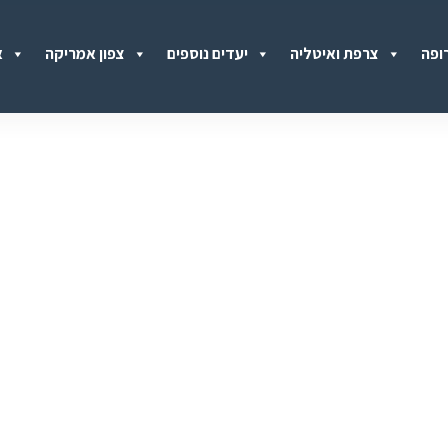
ופה
צרפת ואיטליה
יעדים נוספים
צפון אמריקה
א