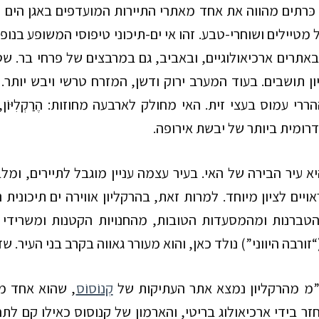
י כּרתים מהווה את אחד מאתרי התיירות המועדפים באגן הים ה
 מטיילים ושוחרי-טבע. זהו אי ים-תיכוני טיפוסי המשופע בנופ
ון תושבים. בעוד המערב ירוק ודשן, המזרח טרשי ויבש יותר
ה ההררי עמוס בעצי זית. האי מחולק לארבעה מחוזות: הֶרַקְלִיּוֹן, לָ
רומית ביותר של יבשת אירופה.
א עיר הבירה של האי. בעיר עצמה עניין מוגבל לתיירים, ומלב
ויים לציון מיוחד. למרות זאת, בהרקליון אווירה ים תיכונית
הטברנות ומהמסעדות הטובות, מהחנויות הקטנות ומשרידי 
“זורבה היווני”) נולד כאן, והוא מעורר גאווה בקרב בני העיר.
מ מהרקליון נמצא אתר העתיקות של
קְנוֹסוֹס
, שהוא אחד ממ
זר בידי ארכיאולוג בריטי, והארמון של קנוסוס כאילו קם לתחי