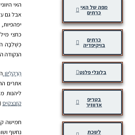
האי היוונ
מפה של האי
כרתים
אבל גם על
כחצי מילי
כרתים
כְּשֶׁלִבָּ
בויקיפדיה
הנקודה הד
בלונלי פלנט
הֶרַקְלִיּוֹן
הי
אתרים הרא
ליהנות מ
בטריפ
קזנצקיס
(
אדווזיר
חמישה ק”
נחשף ושוח
לשכת