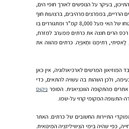
תיכון, בעיקר על הנופשים לאורך חופי הים,
ים הרריים, במפרצים מרהיבים, ברצועות חוף
יפהפיות, באתרים ארכיאולוגיים, ובאביב, גם במרבצים של פרחי בר. שטחו של האי מעל 8,000 קמ”ר ומתגוררים בו
. רכס הרים חוצה את כּרתים ממערב למזרח,
אסִיתִי, רֵתִימְנוֹ וחַאנְיָה. כּרתים מהווה את
ד המוזיאון המרשים לארכיאולוגיה, אין כאן
 נעימה, ולכן השהות בה עשויה להתאים, כדי
אתרים מהתקופה הוונציאנית. הסופר
ניקוס
 שדה-התעופה המקומי קרוי על-שמו.
וקדי התיירות החשובים של כּרתים. האתר
יה, כפי שהיה בימי הציוויליזציה המינואית.