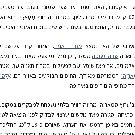
עד אוקטובר, האתר פתוח עד שעה שמונה בערב.
עיר מעניי
62
ק”מ
דרומית מהרקליון. במחוז זה חוף מָטָאלָה הוא הפ
עבר מדייג, התפרסמה בשנות השישים בזכות המוני ההִיפּים ש
ערבי של האי נמצא
מחוז חאניה
. המחוז קרוי על-שם 
לחאניה
שדה תעופה
משלה, וכן נמל ימי פעיל מאוד. בעיר נמצ
ע”י אלמונים, אך מאז שופץ ושב לפעילות. במחוז חאניה שתי אט
ארְיָה’
המפורסם מאידך. החופים הבולטים באזור הם:
אֵלָפוֹנ
ד מחופי הים היפים באירופה.
 ב’ערוץ סמאריה’ מהווה חוויה בלתי נשכחת למבקרים במקום.
פתיחה וסגירה מאד נוקשים שרצוי לבדוק לפני היציאה לטי
חמים באופן דרמטי את הערוץ, שאורכו כ-
18
ק”מ
. ההליכה
וֹמַלוֹס, בגובה של
1,250
מ’
מעל פני-הים, ומרבית הדרך בי