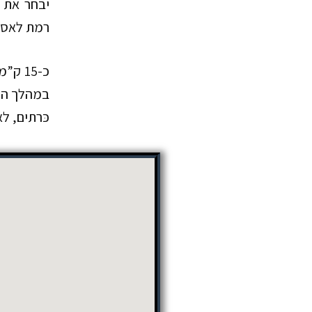
יבחר את 
רמת לאסית
כ-15 ק”מ צפונית מהעיר אגיוס ניקולאוס, לשפתו של ‘מפרץ מִירָאבֵּלוֹ’ שוכן האי הזעיר
במהלך המאה ה-20 כמושבת מצורעים. ולסיו
כּרתים, ל