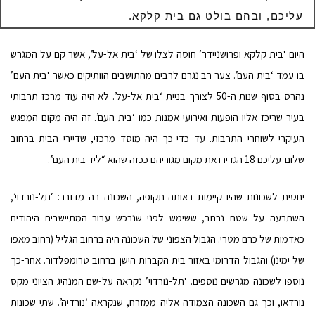
עליכם, ובהם בולט גם בית קלקא.
היום ‘בית קלקא ופרושניידר’ חוסה לצלו של ‘בית אל-על’, אשר קם על המגרש
בו עמד ‘בית העם’. צער רב נגרם לרבים מהתושבים הוותיקים כאשר ‘בית העם’
נהרס בסוף שנות ה-50 לצורך בניית ‘בית אל-על’. לא היה עוד מרכז תרבותי
בעיר שריכז אליו הופעות ואירועי אמנות כמו ‘בית העם’. זה היה מקום המפגש
העיקרי לשוחרי התרבות. עד כדי-כך היה מוסד מרכזי, שדיירי הבית ברחוב
שלום-עליכם 18 הגדירו את מקום מגוריהם ככזה שהוא “ליד בית העם”.
יחסית לשכונות שהיו קיימות באותה תקופה, השכונה בה מדובר: ‘תל-נורדוי’,
השתרעה על שטח נרחב, ששימש לפני שנרכש עבור המתיישבים היהודים
כאדמות של כרם מטרי. הגבול הצפוני של השכונה היה ברחוב הגליל (רחוב מאפו
של ימינו) והגבול הדרומי באזור בית הקברות הישן ברחוב טרומפלדור. אחר-כך
נוספו לשכונה מגרשים נוספים. ‘תל-נורדוי’ נקראה על-שם המנהיג הציוני מקס
נורדאו, וכך גם השכונה הצמודה אליה ממזרח, שנקראה ‘נורדיה’. שתי שכונות