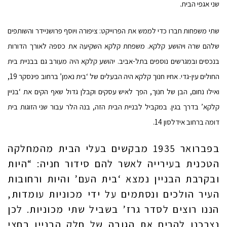
שני אגפי הבית.
שתי משפחות חברו כדי לממש את הפרוייקט: ציפורה ויוסף פרושניידר והשותפים
שלהם שרה ויהושע קלקא. משפחת קלקא השקיעה את כספה לאורך הדורות
בנכסים ובמגרשים נוספים בתל-אביב. יהושע קלקא היה מעורב גם בבניית בית
החולים עין-גדי. אחיו חנוך קלקא היה הבעלים של ‘בית נאמן’ ברחוב פינסקר 19,
ואילו נחום, הבן של חנוך, הפך לאיש עסקים וקבלן גדול שאף הקים את ‘בניין
קלקא’ בדרך בגין. במקביל לבניית הבית הזה, בנה הלר עבור שני הזוגות בית
דומה ברחוב אידלסון 14.
בפברואר 1935 מבקשים בעלי הבית מהמחלקה
הטכנית בעירייה לאשר להם סידור חניה: “היות
ובקרבת הבניין נמצא ‘בית העם’ והיות ורחובות
העיר הולכים ונסתמים על ידי מכוניות עומדות,
הננו רוצים לסדר גרז’ בשביל שתי מכוניות. לכן
נצרכנו להרים את הגובה של חלק הבניין בחצי