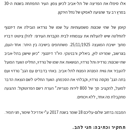
אלו סימלו את הפריצה של תל-אביב לכיוון צפון. העיר התפתחה בשנות ה-30
במרץ רב עד שהגיעה לאפיקו של נחל הירקון.
קיומן של שתי שכונות משמעותיות על שמו של נורדאו הובילה את דיזנגוף
להחלטה שיש להעלות את עצמותיו לבית הקברות העירוני. להלן ציטוט דבריו
מתוך ישיבת המועצה 25/11/1925. משתתפים בישיבה בין היתר: אחד-העם,
בוגרשוב, שמריהו לוין, ביאליק ורבניצקי. היו”ר דיזנגוף: “כיוון שישנן בתל-אביב
שתי שכונות: נורדיה ותל נורדוי, הנושאות את שמו של נורדוי, החליט הוועד הפועל
להעביר את גווית המנהיג המנוח לתל-אביב. באתי בדברים עם הגב’ נורדוי ועם
בתה הגב’ מקסה נורדוי, וקבלתי את הסכמתן. הוועד החליט לשם הוצאת הדבר
לפועל, להקציב סך של 800 לירות מצריות.” הערת רשם הפרוטוקול: ההצעה
מתקבלת פה אחד, ללא ויכוחים.
המבנה ברחוב שלום-עליכם 18 שומר בשנת 2017 ע”י אדריכל שימור, חגי תמיר.
תחקיר וכתיבה: חגי להב.