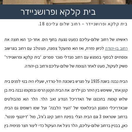
בית קלקא ופרושניידר
בית
קלקא ופרושניידר
– רחוב שלום עליכם 18.
ראשיתו של רחוב שלום-עליכם כמעט נוגעת בחוף הים. אחר-כך הוא חוצה את
רחוב בן-יהודה
לכיוון מזרח, ואז הוא מתעקל צפונה, מצטלב עם רחוב בוגרשוב
ומסתיים לבסוף במפגש עם רחוב מנדלי מוכר ספרים. ‘בית קלקא ופרושניידר’
משיק לעיקול, מעט לאחר הצומת של שלום-עליכם ורחוב בן-יהודה.
הבית נבנה בשנת 1935 על מגרש בשכונת תל-נורדוי, שעליו היה בנוי לפנים בית
קטן אחר, ששימש בין היתר כגן ילדים. את הבית הקטן הרסו ובמקומו נבנה בית בן
שלוש קומות בתכנונו של האדריכל הנודע זאב הלר. הלר הוא מהבולטים
שבאדריכלי הסגנון הבינלאומי של ‘העיר הלבנה’ ועל שמו רשומים גם הבית
ברחוב שטראוס 3 וגם הבית הגלי בפינת רחוב קינג ג’ורג’, מול ‘דיזנגוף סנטר’.
כאן, בבניין ברחוב שלום-עליכם, הלר ניצל את העיקול כדי ליצור חצר פנימית בין