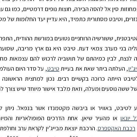
חוזות סין אל להסה הבירה, חוצות נופים דרמטיים, כמו גם ערב
זרים, וטיבּט מסתורית כתמיד, היא עדיין יעד החלומות של מט
יבּטנית, ששורשיה הרוחניים נטועים במורשת ההודית, התפ
ה בני מערב צמאי דעת. טיבּט היא גם ארץ מריבה, שסועה 
ה לנצח, לבין כמיהתם של תושביה לרכוש להם עצמאות מח
ג’ין
, העלתה ביתר שאת את בעיית
טיבט
, על סדר היום העולמ
ל ששה נוסעים ומעלה, וזאת מלבד אישור מיוחד שיש צורך ל
ע לטיבּט, באוויר או ביבשה מקטמנדו אשר בנפאל. ניתן ל
 יונאן
או מהעיר שיאן. אחת הדרכים הפופולאריות והמיו
רכבת האקספרס