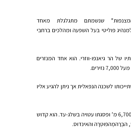
המצנפות” שנשמתם מתגלגלת מאחד
מנהיג פוליטי בעל השפעה ומהלכים ברחבי
יו של הר גיאנפו-ווזרי. הוא אחד המנזרים
 מעל
7,000
נזירים.
ייכותו לשכנה הנפּאלית אך ניתן להגיע אליו
6,70
מ’ ופסגתו עטויה בשלג-עד. הוא קדוש
ַהמְהפּוּטְרָה והאינדוּס.