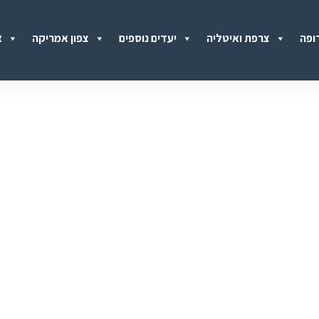
ופה
צרפת ואיטליה
יעדים נוספים
צפון אמריקה
א