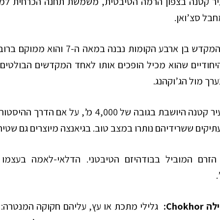
יר קטנה בצפון הרמה הטיבטית, משמשת תחנה הכרחית למט
בל סצ’ואן.
מקדש בן ארבע הקומות נבנה במאה ה-
7
והוא ממוקם ברוב
יחודיים שהוא מכיל הופכים אותו לאחד המקדשים הבולטים 
רך מול הג’וקהנג.
יר קטנה היושבת בגובה של
4,000
מ’, על אם הדרך ההיסטור
תיקים ששרידיהם נותרו במצב טוב. בגיאנצה מיוצרים גם שטיח
הזרם המוביל בבּודהיזם הטיבּטני. הדלאי-לאמה בעצמו
ילה
:Chokhor
גלילי מתכת או עץ, עליהם חקוקה המנטרה: 