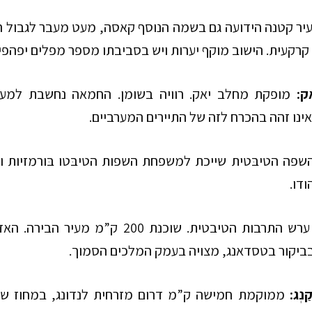
יר קטנה הידועה גם בשמה הנוסף קאסה, מעט מעבר לגבול הנפ
קרקעית. הישוב מוקף יערות ויש בסביבתו מספר מפלים יפהפיי
ק:
מופקת מחלב יאק. רוויה בשומן. החמאה נחשבת למעד
ינו זהה
בהכרח
לזה של התיירים המערביים.
פה הטיבּטית שייכת למשפחת השפות הטיבּטו בּורמזיות וה
ודו.
רש התרבות הטיבטית. שוכנת
200
ק”מ מעיר הבירה. האז
ביקור בטסדאנג, מצויה בעמק המלכים הסמוך.
קַנְג
:
ממוקמת חמישה ק”מ דרום מזרחית לנדונג, במחוז שאא