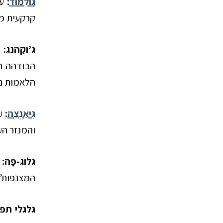
גוֹלְמוּד
:
ע
קרקעית מח
ג’וֹקַהנְג
:
ה
הבודהה ה
הלאמות נע
גִיאַנְצֶה
:
ע
והמנזר הע
גֵלוּג-פָּה
:
המצנפות”.
גלגלי תפ