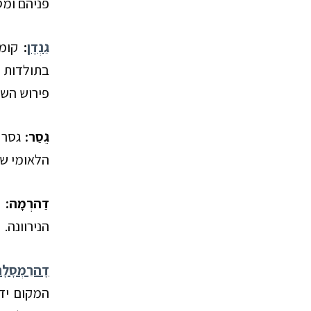
פניהם ומס
גַנְדֶן
:
קומפ
בתולדות “
פירוש השם
גֵסַר
:
גסר 
הלאומי של
דַהרְמָה
:
ה
הנירוונה.
דָהרַמְסָלָ
המקום ידו