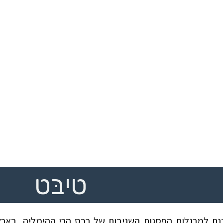
טיבּט
כנת למרגלות הפסגות השגיבות של רכס הרי ההימליה, באר