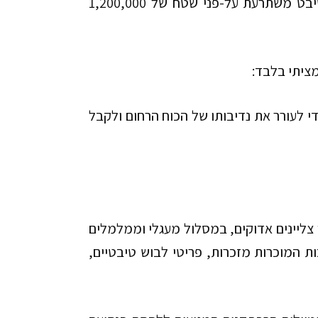
כרטיס נסיעה במושבים פשוטים כ-$60 ובדרגש רך לשינה כ-$200. טיבט משתרעת על-פני שטח של 1,200,000
מציתי בלבד:
לעורר את נדיבותו של הכוח הרחום ולקבל
 צליינים אדוקים, במסלול מעגלי וממלמלים
ת המוכרות מזכרות, פריטי לבוש טיבטיים,