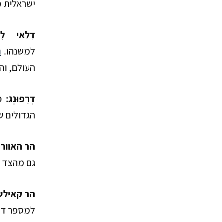
ישראלית 
דָלַאי לָ
למשנהו.
ה
העולם, והו
דְרֵפּוּנְג
:
מנ
הגדולים ש
הר האוור
גם מהצד ה
הר קאיל
למספר דתות