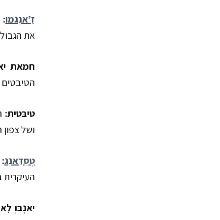
זַ’אנְגמו
:
ע
את הגבול 
חמאת יא
הטיבטים א
טיבּטית:
הש
ושל צפון ה
טְסֵדַאנְג
:
ע
העיקרית ב
יַאנְבּוְ לָא