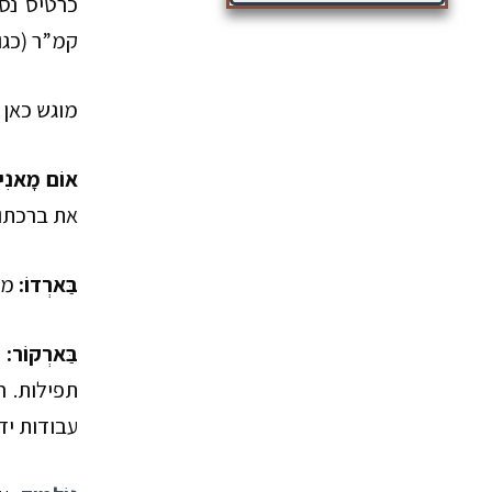
קמ”ר (כגו
מוגש כאן 
אוֹם מָאנִי 
את ברכתו.
בַּארְדוֹ
:
מצ
בַּארְקוֹר
:
ר
תפילות. ה
עבודות יד