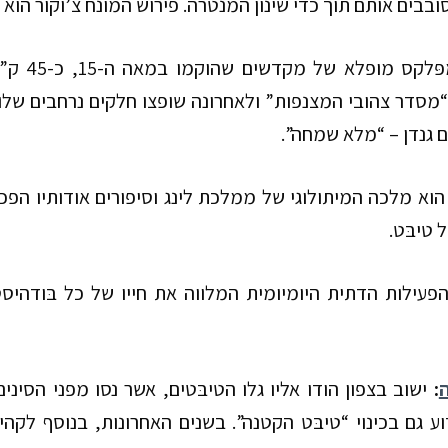
ובבים אותם תוך כדי שינון המנטרה. פירוש המונח צ’וקור הוא “
ּלקס מופלא של מקדשים שהוקמו במאה ה-15, כ-45
ק”
מסדר צהובי המצנפות” ולאחרונה שופצו חלקים נרחבים שלו
 גנדן – “מלא שמחה”.
הוא מלכה המיתולוגי של ממלכת לינג וסיפורים אודותיו הפ
 טיבּט.
פעילות הדתית היומיומית המלווה את חייו של כל בּודהי
ה
:
ישוב בצפון הודו אליו גלו הטיבּטים, אשר נסו מפני הסי
ע גם בכינוי “טיבּט הקטנה”. בשנים האחרונות, בנוסף לק