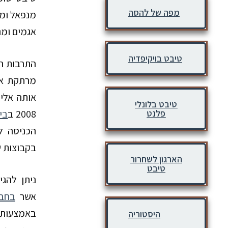
מפה של להסה
מנפאל וממ
אגמים ומנ
טיבט בויקיפדיה
התרבות הט
מרתקת אלי
אותה אלי
טיבט בלונלי
פלנט
2008 ב
ביי
בקבוצות ש
הארגון לשחרור
טיבט
ניתן להגי
אשר
בחבל
באמצעות
היסטוריה