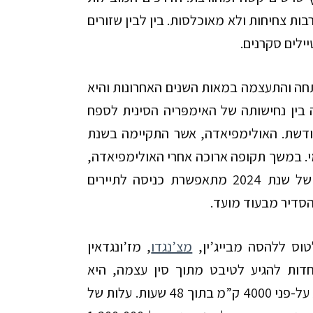
ות צחיחות ולא מאוכלסות. בין לבין שזורים
יילים סקרנים.
תחה והתעצמה במאות השנים האחרונות והיא
בין נחישותה של האימפּריה הסינית לספח
ודשת.
האולימפיאדה, אשר התקיימה בשנת
י. במשך תקופה ארוכה אחרי האולימפיאדה,
הכניסה לטיבט הייתה כרוכה בקשיים רבים. נכון למחצית הראשונה של שנת 2024 מתאפשרת כניסה לתיירים
הסדיר מבעוד מועד.
טוס ללהסה מבייג’ין,
מצ’נגדו
, מז’ונגדאין
חדות להגיע לטיבט מתוך סין עצמה, היא
. הרכבת יוצאת מבייג’ין לקראת ערב וחולפת על-פני 4000 ק”מ בתוך 48 שעות. עלות של