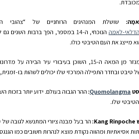
מכובדת.
אמָה
:
שושלת המנהיגים הרוחניים של “צהובי 
דלאי-לאמה
הנוכחי, ה-
14
במספר, הפך ברבות השנים גם ל
א מייצג את העם הטיבּטי כולו.
זר מן המאה ה-
15
, השוכן בעיבורי עיר הבירה על מדרונות
ל טיבּט ובחדר התפילה המרכזי שלו יכולים לשהות בו-זמנית,
סט
Quomolangma
:
ההר הגבוה בעולם. ידוע יותר בזכות השת
טיבּטי שלו.
ש
Kang Rinpoche
:
הר בעל מבנה ציורי המתנשא לגובה של
0
 אסיאתיות ומהווה נקודת מוצא לנהרות חשובים כמו הגנגס, הבְּר