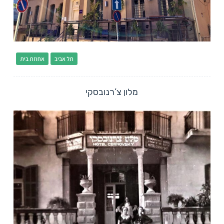
תל אביב
אחוזת בית
מלון צ’רנובסקי