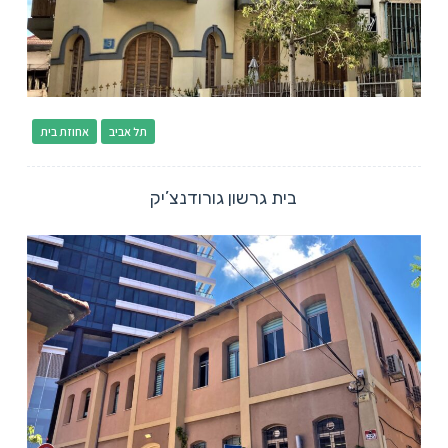
תל אביב
אחוזת בית
בית גרשון גורודנצ’יק