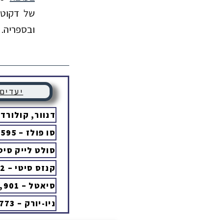
של דקוטה
ובספריה.
יעדים
דנוור, קולורדו – 589
סו פולז – 595 ק”מ
סולט לייק סיטי – ,008
קנזס סיטי – 1,172 ק”מ
סיאטל – 1,901 ק”מ
ניו-יורק – 2,773 ק”מ