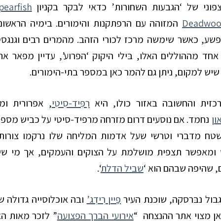
פוני של ‘הגבעות השחורות’ כדאי לבקר בקניון
pearfish
Deadwo
המזוהה עם הרפתקנות והימורים. בימיה הראשונ
ופשע, כאשר שימשה מרכז לכורי הזהב. מהמרים רבים וגנגס
חד מההוללים האלו, בּילי היקוק ‘הפרוע’, עדיין מפאר את
שיש למקום, ניתן גם להמר כאן במספר בתי-הימורים.
כזית והחשובה באזור כולו, היא
רָפִּיד-סִיטִי
, אפרורית ומ
ון
נחמד.
אם נוסעים דרום מזרחה מרפיד-סיטי על כביש מספ
טח מדברי וטרשי שעל אדמות המליחה שלו נרקמו צורות נו
ומאפשר תצפית מושלמת על הצוקים והעמקים, אך מי שיחפ
 שהיפה שבהם הוא ‘
שביל הדלת
‘
.
ול נבּרסקה, שוכנת העיר
פַּיין רִידְג’
ובה אוכלוסייה גדולה ש
ן מצוי אתר ההנצחה “
אירועי הברך הפצועה
” לזכר מאות הא