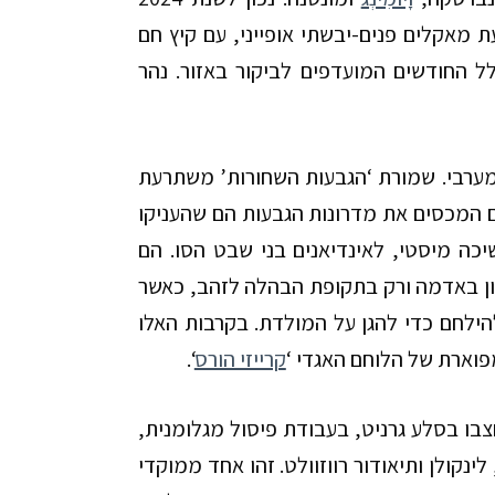
מאקלים פנים-יבשתי אופייני, עם קיץ חם
ל החודשים המועדפים לביקור באזור.
נהר
ערבי. שמורת ‘הגבעות השחורות’
משתרעת
 המכסים את מדרונות הגבעות הם שהעניקו
כה מיסטי, לאינדיאנים בני שבט הסו. הם
ון באדמה ורק בתקופת הבהלה לזהב, כאשר
הילחם כדי להגן על המולדת. בקרבות האלו
פוארת של הלוחם האגדי ‘
קרייזי הורס
‘
.
חצבו בסלע גרניט, בעבודת פיסול מגלומנית,
נקולן ותיאודור רווזוולט. זהו אחד ממוקדי