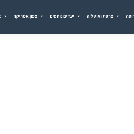
ופה
צרפת ואיטליה
יעדים נוספים
צפון אמריקה
א