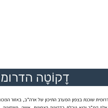
דָקוֹטָה הדרומ
ומית שוכנת בצפון המערב התיכון של ארה”ב, באזור המכונ
לף קמ”ר והיא גובלת בדקוטה הצפונית, איווה
, מינסוטה,