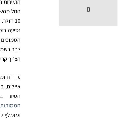
התיירות ה
10 דולר. הישוב הקרוב ביותר לאתר הוא
נסיעה רו
הסמוכים א
להר רשמור
הצ’יף קריי
עוד דרומ
איילים, ב
הסיור ב
הממותות
ומומלץ לה