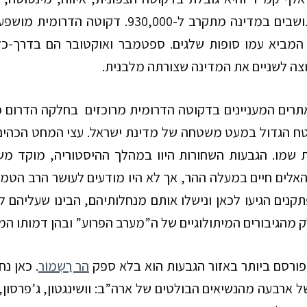
ים במדינה מתקרב ל-930,000.
דקוטה הדרומית מושפעת 
 המביא עמו סופות שלגים. ספטמבר ואוקטובר הם בדרך-כל
צה לשניים את המדינה שצורתה מלבנית.
רים המעניינים בדקוטה הדרומית מרוכזים בחלקה הדרום מ
טח הגדול במעט משטחה של מדינת ישראל. עצי המחט הכהים
 שמו. הגבעות השחורות היוו במהלך ההיסטוריה, מוקד משי
אלים חיים במעלה ההר, אך לא היו מודעים לעושר הרב הטמ
קנים הגיעו לכאן ונישלו אותם מנחלותיהם, הבינו שעליהם ל
 מהגיבורים המיתולוגיים של ה”מערב הפרוע” ובהן דמותו המ
ורסם ביותר באזור הגבעות הוא בלא ספק
הר רַשְמוֹר
. כאן נ
 ארבעה מהנשיאים הבולטים של ארה”ב: וושינגטון, ג’פרסון, לי