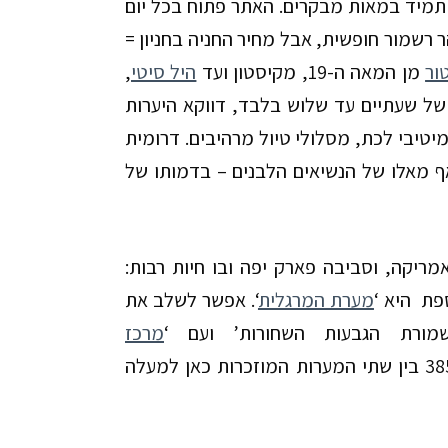
 תמיד במאות מבקרים. האתר פתוח בכל יום
 בקיץ המקום נסגר בשעה 23:00. הכניסה להר רשמור חופשית, אבל מחיר החניה בחניון =
ור
מן המאה ה-
19
, מקיסטון ועד
היל סיטי
,
ל שעתיים עד שלוש בלבד, דווקא היערות
מיטיבי לכת, מסלולי טיול מרהיבים.
דרומית
ף מאלו של הנשיאים הלבנים – בדמותו של
יקה, וסביבה פארק יפה ובו חיות רבות:
ספת
היא ‘
מערת המרגלית
‘
. אפשר לשלב את
ורת הגבעות השחורות’ ועם ‘
מרכז
38
בין שתי המערות המוזכרות כאן למעלה