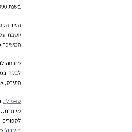
בשנת
890
העיר הקטנ
יושבת על 
המשיכה כמ
מזרחה לנ
לבקר במב
התירס, אג
סוּ-פוֹלְז
, 
מיותרת…
לספורים ה
בערבה
‘ מ