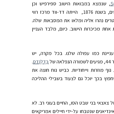
S
, שנמצא במבואות הישוב ספּירפיש
וכן
ים, בשנת
1876
, הייתה דד-ווד מרכז רווי
טרים נהרו אליה ומלאו את המסבאות שלה.
 אחת מכיכרות הישוב. כיום, מלבד העניין
עניינת כמו עפולה שלנו. בכל מקרה, יש
ר
44
, מגיעים לשמורה הנפלאה של
בֵּדְלֵנְדס
.
ף מוזרות וייחודיות. כביש נוח חוצה את
וץ בכך יוכל גם לצעוד בשבילי ההליכה
ל צאצאי בני שבט הסו, החיים בעוני רב. לא
ינדיאנים שנטבחו על-ידי חיילים אמריקאים