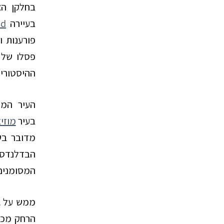
בחלקן הצ
בעיירה
od
פורענות 
פסלו של א
ההיסטורי 
העיר המר
בעיר
מוזיא
מדובר בש
הבדלנדס 
המסומנים,
ממש על גב
הרחק מכא