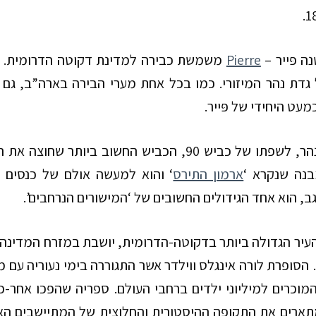
.
1
ה פּייר –
Pierre
משמשת כבירה למדינת דקוטה הדרומית. הע
גדת נהר המיזורי. כמו בכל אחת מערי הבירה בארה”ב, גם כא
עט היחידי של פּייר.
הר, לשפתו של כביש
90
, הכביש החשוב ביותר שחוצה את ה
נה שנקרא ‘
ארמון התירס
‘
והוא למעשה אולם של כנסים וק
ב, הוא אחד הגידולים החשובים של ‘המישורים הנרחבים’.
העיר הגדולה ביותר בדקוטה-הדרומית, יושבת במזרח המדינה
הסופרת לורה אינגלס ווילדר
אשר התגוררה בימי נעוריה עם
מוכרים למיליוני ילדים ברחבי העולם. ספריה שהפכו אחר-כ
תארים את התקופה ההיסטורית והחלוצית של המתיישבים האי