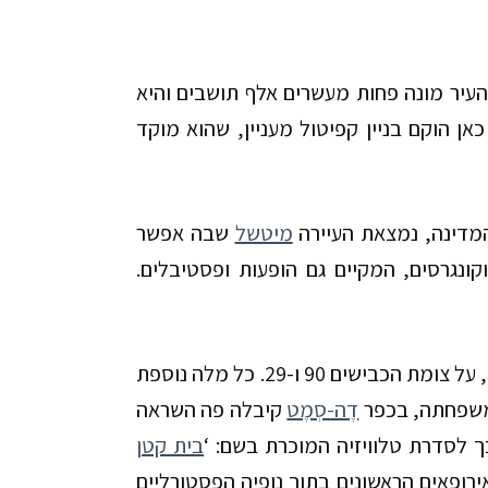
יר מונה פחות מעשרים אלף תושבים והיא
ן הוקם בניין קפיטול מעניין, שהוא מוקד
מדינה, נמצאת העיירה
מיטשל
שבה אפשר
ונגרסים, המקיים גם הופעות ופסטיבלים.
, על צומת הכבישים
90
ו-
29
. כל מלה נוספת
 משפחתה, בכפר
דֶה-סְמֶט
קיבלה פה השראה
ך לסדרת טלוויזיה המוכרת בשם: ‘
בית קטן
רופאים הראשונים בתוך נופיה הפסטורליים