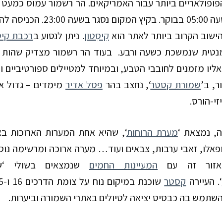
פופולאריים ביותר עבור האמריקאים. הר רשמור עמוס כמעט
החל מהשעה 05:00 בבוקר.
קִיסְטוֹן
. ניתן לנסוע ב
רכבת קיט
מנטית שנמשכת כשעה ורבע. בעוד הר רשמור מצדיק שהות ש
ליו מזמנים לחובבי הטבע, ובמיוחד למטיילים ספורטיביים ו
, ב’
שמורת קסטר
‘,
נחצב בהר
פסל אדיר
מימדים – גדול א
זי-הורס.
ה, נמצאת ‘
מערת הרוחות
‘, שהיא
אחת המערות הארוכות באמר
ופאלו, זאבי ערבות, צבאים ועוד… מערה ארוכה ומרשימה נו
אזור זה עם
המעיינות החמים
שנמצאים בשולי ‘שמ
‘
.
העיירה
קסטר
שוכנת במיקום נוח על צומת הדרכים
16
ו-
5
שתמש בה כבסיס יציאה לטיולים באתרי השמורה וביערות.