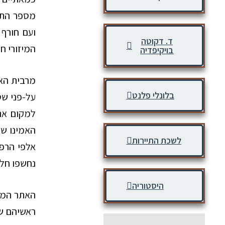
מספר התושב
ועם חורף
ד. דקוטה
המיזורי
חו
בויקיפדיה
מרבית האת
בלונלי פלנט
על-פני ש
למקום את
האמינו שה
לשכת התיירות
אלפי הרפת
נחשפו חלק
היסטוריה
האתר המפ
ראשיהם של