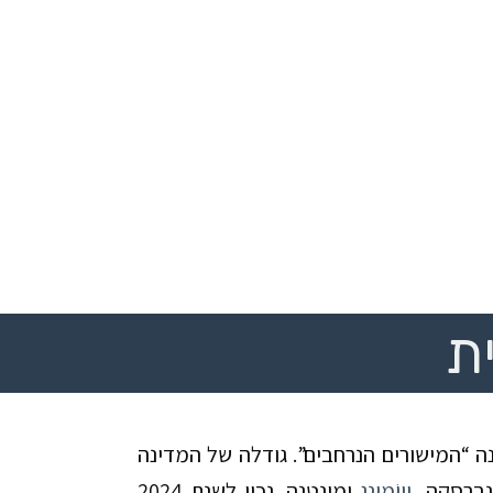
ית
ה “המישורים הנרחבים”. גודלה של המדינה
 נברסקה,
וָיוֹמִינְג
ומונטנה. נכון לשנת 2024