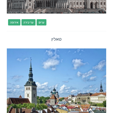
ערים
ערי בירה
אירופה
טאלין