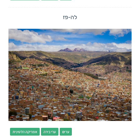
לה-פז
ערים
ערי בירה
אמריקה הלטינית