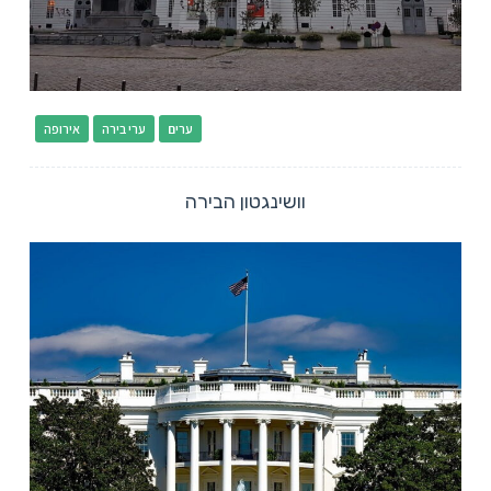
ערים
ערי בירה
אירופה
וושינגטון הבירה