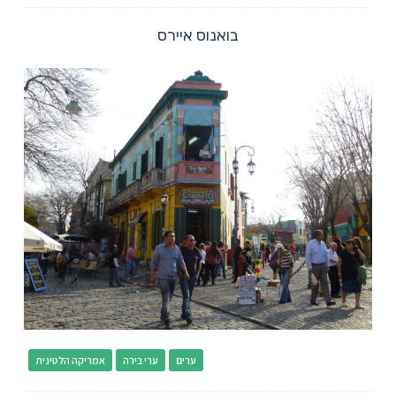
בואנוס איירס
ערים
ערי בירה
אמריקה הלטינית