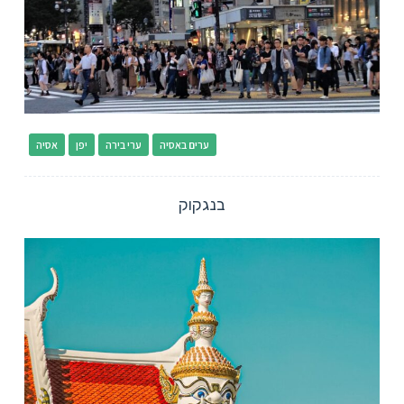
ערים באסיה
ערי בירה
יפן
אסיה
בנגקוק