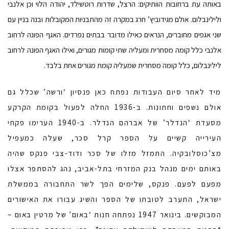
באותה עת ברחובות הוותיקים: הרצל, שדרות רוטשילד, יהודה הלוי וכן אלנבי
ולילינבלום. אולם מגידוביץ’ חרג במקרה זה מהתבניות המקובלות ובנה בניין עם
שני אגפים מחוברים, הנראים כאילו מדובר בבתים נפרדים. האגף הפונה לרחוב
אלנבי כלל קומה מסחרית ומעליה שתי קומות מגורים, ואילו האגף הפונה לרחוב
לילינבלום, כלל קומה מסחרית שמעליה קומת מגורים אחת בלבד.
מיד לאחר סיום העבודות נפתח כאן פנסיון ‘ורשה’ שכלל גם
אולם נשפים וחתונות. ב-1936 החלה לפעול בקומת הקרקע
מסעדת ‘הנדלר’ של אברהם הנדלר. ב-1940 הערימו פקחי
העירייה קשיים על הספר קרל סכר, שעלה כמעפיל
מצ’כוסלובקיה. התמזל מזלו של סכר ודוד-צבי פנקס שהיה
באותם ימים מנהל בנק המזרחי בתל-אביב, נהג להסתפר אצלו
מפעם לפעם. פנקס, שלימים הפך לשר התחבורה בממשלת
ישראל, התערב לטובתו של הספר והשיג עבורו את האישורים
המבוקשים. בינואר 1947 נפתחה חנות ‘באום’ של מרטין באום –