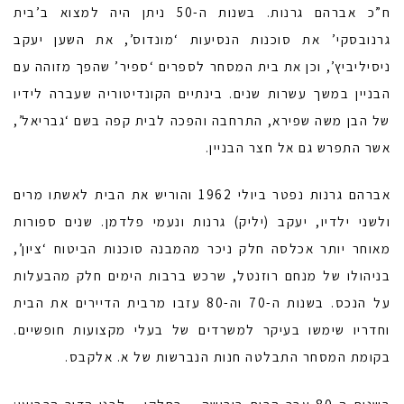
ח”כ אברהם גרנות. בשנות ה-50 ניתן היה למצוא ב’בית
גרנובסקי’ את סוכנות הנסיעות ‘מונדוס’, את השען יעקב
ניסיליביץ’, וכן את בית המסחר לספרים ‘ספיר’ שהפך מזוהה עם
הבניין במשך עשרות שנים. בינתיים הקונדיטוריה שעברה לידיו
של הבן משה שפירא, התרחבה והפכה לבית קפה בשם ‘גבריאל’,
אשר התפרש גם אל חצר הבניין.
אברהם גרנות נפטר ביולי 1962 והוריש את הבית לאשתו מרים
ולשני ילדיו, יעקב (יליק) גרנות ונעמי פלדמן. שנים ספורות
מאוחר יותר אכלסה חלק ניכר מהמבנה סוכנות הביטוח ‘ציון’,
בניהולו של מנחם רוזנטל, שרכש ברבות הימים חלק מהבעלות
על הנכס. בשנות ה-70 וה-80 עזבו מרבית הדיירים את הבית
וחדריו שימשו בעיקר למשרדים של בעלי מקצועות חופשיים.
בקומת המסחר התבלטה חנות הנברשות של א. אלקבס.