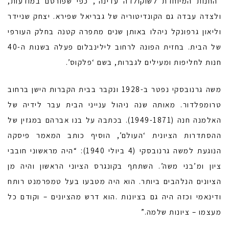
“החנות המיוחדת לשוקולדה עדינה”, כפי שפורסם במודעות,
ולצדה עבדה גם הקונדיטוריה של גבריאל שפירא. יצחק שניידר
וליאון גרפונקל ניהלו באותן שנים מתפרה קטנה בחלק העורפי
של הבית. בחזית הפונה לרחוב לילינבלום פעלה בשנות ה-40
חנות לחליפות ומעילים לגברות, בשם ‘פלקוס’.
משה גרנובסקי נפטר ב-1928 ונקבר בבית הקברות הישן ברחוב
טרומפלדור. מאותה שנה ניהול ענייני הבית עבר לידיה של
האלמנה חנה (1949-1871). בכתבה על בנו אברהם במגזין של
ההסתדרות הציונית ‘העולם’, הוסיף כותב המאמר פיסקה
הנוגעת למשה גרנובסקי (4 ביולי 1940): “היה מראשוני חובבי
ציון ומ’בני משה’. השתתף בקונגרס הציוני הראשון והיה מן
הציונים הנלהבים ביותר. הוא היה מטבעו בעל טמפרמנט רותח
ודינאמי וכזה היה גם בציונות .הוא דרש מהציונים – וקודם כל
מעצמו – ציונות שלמה.”