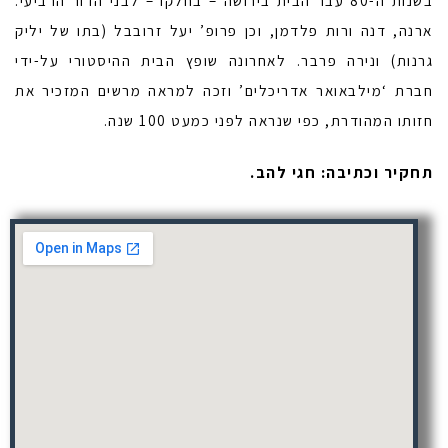
בשנות ה-80 עבר הבית בירושה – בחלקו – לבני הדור הרביעי:
ארנה, דנה ורות פלדמן, וכן פרופ’ יעל זרובבל (בתו של יליק
גרנות) ונירה פרבר. לאחרונה שופץ הבית ההיסטורי על-ידי
חברת ‘מילבאואר אדריכלים’ וזכה למראה מרשים המזכיר את
חזותו המהודרת, כפי שנראה לפני כמעט 100 שנה.
תחקיר וכתיבה: חגי להב.