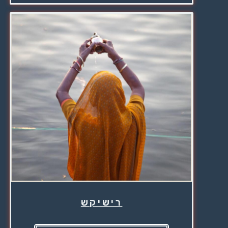
רישיקש