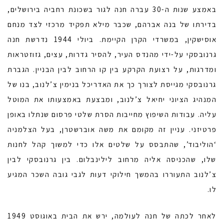
באמצע שנות ה-30 עברה חנה לגור בשכונת רחביה בירושלים,
בדירתו של בנה אברהם, שכבר מילא תפקיד מרכזי לצד מנחם
אוסישקין, במשרדי הקרן הקיימת. ביולי 1944 נדרשת חנה
גרנובסקי על-ידי מהנדס העיר, להסיר גדרות, עצים, גזוזטראות
ומדרגות, על רצועת הקרקע בין קו הרחוב לבין הבניין. הגברת
גרנובסקי מגייסת לצורך כך את האדריכל בנימין צ’לנוב, בנו של
המנהיג הציוני יחיאל צ’לנוב, ומבצעת באמצעותו את המוטל
עליה. עבודות השיפוץ מחייבות הסרת שלטי פרסום שנתלו באופן
פרטיזני. עניין זה מקומם את משה אוברשטרן, בעל הצלמניה
‘הוליבוד’, שהתבסס על שלטים אלו כדי למשוך קהל לחנות
שלו, שהכניסה אליה מרחוב לילינבלום. בין גרנובסקי לבין
צ’לנוב התעוררו בהמשך חילוקי דעות לגבי גובה השכר המגיע
לו.
לאחר לכתה של חנה לעולמה, ירש את הבית באוגוסט 1949