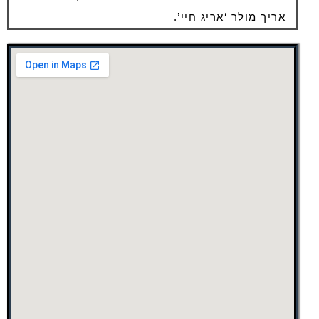
אריך מולר ‘אריג חיי’.