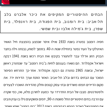
הבתים ההיסטוריים המקיפים את כיכר אלברט בלב
תל-אביב: בית רומנוב, בית הפגודה, בית רוזנפלד, בית
שפרן, בית ג’מילה אלבז ובית שמשי.
חסיה רומנוב נפטרה בשנת 1933 ואילו איסר שנפצע בהפצצת חיל האוויר
האיטלקי על העיר נפטר בתחילת שנות ה-40. בסמוך למותו, נבנתה וילה בחצר
הבניין. הזוג אדלר עבר להתגורר בקיבוץ ואת הבית רכשו בשנת 1941 רבקה
וישראל אקסלרוד. הם נשארו בעצמם לחיות ב’בית רומנוב’ עד שנפטרו; ראשון
ישראל, ובשנת 1965 נפטרה גם רבקה אקסלרוד. אחר-כך התרחש הסיפור
המוכר עם הבתים בדרום ובלב תל-אביב: האזור הוזנח וערך הדירות ירד. את
מקום הדיירים תפסו משרדים ובתי עסק קטנים וחלק מהדירות הושכרו לצעירים
ולסטודנטים. מצבו של הבית התדרדר עד כמעט לחורבן מלא, ואז, כפי שקרה
עם הרבה בתים היסטוריים החל משנות ה-90, יזמים ומשקיעים גילו בו עניין והבינו
את הפוטנציאל האדיר הטמון בין קירותיו. בשנת 2012 ‘בית רומנוב’ שופץ ושומר,