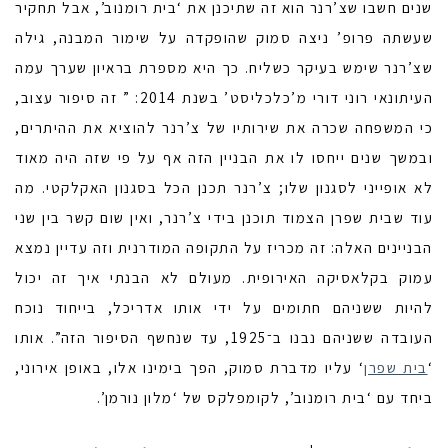
שנים חשבו שצ’רנר הוא זה שתיכנן את ‘בית רומנוב’, אבל תחקיר
שעשתה פרופ’ ניצה סמוק שהופקדה על שימור המבנה, גילה
שצ’רנר שימש בעיקר כשליח. כך היא מספרת בראיון שערך עמה
העיתונאי רוני דורי מ’כלכליסט’ בשנת 2014: ” זה סיפור עצוב,
כי המשפחה שכרה את שירותיו של צ’רנר להוציא את ההיתרים,
ובמשך שנים ייחסו לו את הבניין הזה אף על פי שזה היה מאוד
לא אופייני לסגנון שלו; צ’רנר תכנן הכל בסגנון האקלקטי. מה
עוד שבית שפרן הצמוד תוכנן בידי צ’רנר, ואין שום קשר בין שני
הבניינים האלה: זה מכריז על התקופה המודרנית וזה עדיין נמצא
עמוק בקלאסיקה האירופית. מעולם לא הבנתי איך זה יכול
להיות ששניהם חתומים על ידי אותו אדריכל, בייחוד נוכח
העובדה ששניהם נבנו ב־1925, עד שנחשף הסיפור הזה”. אותו
‘
בית שפרן
‘ עליו מדברת סמוק, הפך בימינו אלו, באופן אירוני,
ביחד עם ‘בית רומנוב’, לקומפלקס של ‘מלון נורמן’.