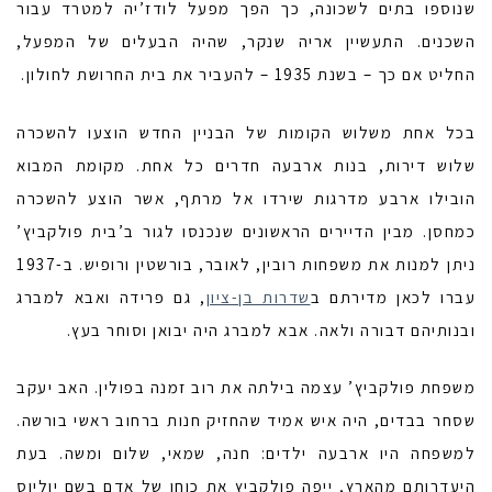
שנוספו בתים לשכונה, כך הפך מפעל לודז’יה למטרד עבור
השכנים. התעשיין אריה שנקר, שהיה הבעלים של המפעל,
החליט אם כך – בשנת 1935 – להעביר את בית החרושת לחולון.
בכל אחת משלוש הקומות של הבניין החדש הוצעו להשכרה
שלוש דירות, בנות ארבעה חדרים כל אחת. מקומת המבוא
הובילו ארבע מדרגות שירדו אל מרתף, אשר הוצע להשכרה
כמחסן. מבין הדיירים הראשונים שנכנסו לגור ב’בית פולקביץ’
ניתן למנות את משפחות רובין, לאובר, בורשטין ורופיש. ב-1937
עברו לכאן מדירתם ב
שדרות בן-ציון
, גם פרידה ואבא למברג
ובנותיהם דבורה ולאה. אבא למברג היה יבואן וסוחר בעץ.
משפחת פולקביץ’ עצמה בילתה את רוב זמנה בפולין. האב יעקב
שסחר בבדים, היה איש אמיד שהחזיק חנות ברחוב ראשי בורשה.
למשפחה היו ארבעה ילדים: חנה, שמאי, שלום ומשה. בעת
היעדרותם מהארץ, ייפה פולקביץ את כוחו של אדם בשם יוליוס