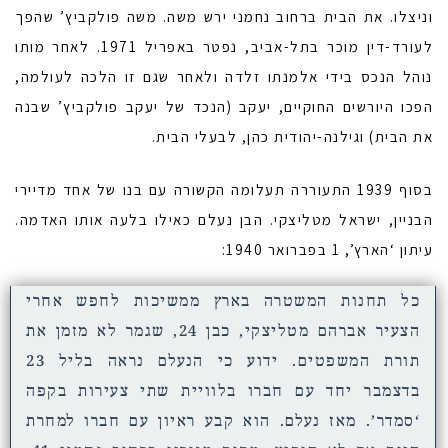
וניצלו. את הבית ברחוב נחמני ירש משה. משה פולקביץ’ שהפך
לעורד-דין מוכר בתל-אביב, נפטר באפריל 1971. לאחר מותו
נוהל הנכס בידי אלמנתו זלדה ולאחר שגם זו הלכה לעולמה,
הפכו היורשים החוקיים, יעקב (הנכד של יעקב פולקביץ’ שבנה
את הבית) וגילנה-יהודית כהן, לבעלי הבית.
בסוף 1939 התעוררה תעלומה הקשורה עם בנו של אחד מדיירי
הבניין, ישראל מטליצקי. הבן נעלם כאילו בלעה אותו האדמה.
עיתון ‘הארץ’, 1 בפברואר 1940:
כל תחנות המשטרה בארץ ממשיכות לחפש אחרי
הצעיר אברהם מטליצקי, כבן 24, שגמר לא מזמן את
תורת המשפטים. ידוע כי הנעלם נראה בליל 23
בדצמבר יחד עם חברו בלוויית שתי צעירות בקפה
‘סמדר’. מאז נעלם. הוא קבע ראיון עם חברו למחרת