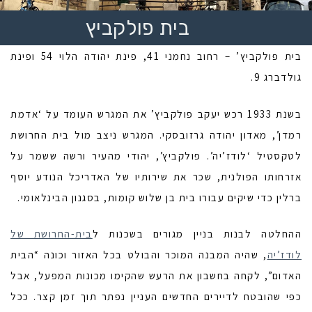
בית פולקביץ
בית פולקביץ’ – רחוב נחמני 41, פינת יהודה הלוי 54 ופינת
גולדברג 9.
בשנת 1933 רכש יעקב פולקביץ’ את המגרש העומד על ‘אדמת
רמדן’, מאדון יהודה גרזובסקי. המגרש ניצב מול בית החרושת
לטקסטיל ‘לודז’יה’. פולקביץ’, יהודי מהעיר ורשה ששמר על
אזרחותו הפולנית, שכר את שירותיו של האדריכל הנודע יוסף
ברלין כדי שיקים עבורו בית בן שלוש קומות, בסגנון הבינלאומי.
ההחלטה לבנות בניין מגורים בשכנות ל
בית-החרושת של
לודז’יה
, שהיה המבנה המוכר והבולט בכל האזור וכונה “הבית
האדום”, לקחה בחשבון את הרעש שהקימו מכונות המפעל, אבל
כפי שהובטח לדיירים החדשים העניין נפתר תוך זמן קצר. ככל