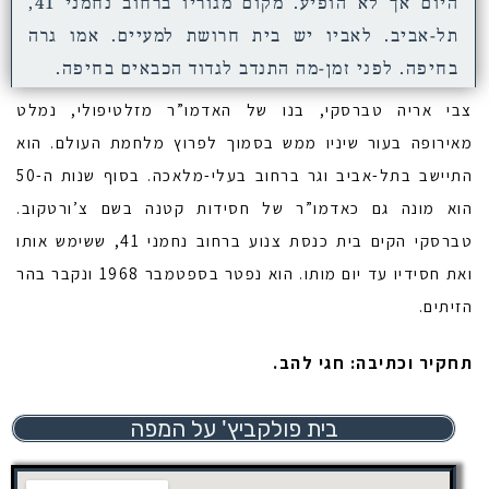
היום אך לא הופיע. מקום מגוריו ברחוב נחמני 41,
תל-אביב. לאביו יש בית חרושת למעיים. אמו גרה
בחיפה. לפני זמן-מה התנדב לגדוד הכבאים בחיפה.
צבי אריה טברסקי, בנו של האדמו”ר מזלטיפולי, נמלט
מאירופה בעור שיניו ממש בסמוך לפרוץ מלחמת העולם. הוא
התיישב בתל-אביב וגר ברחוב בעלי-מלאכה. בסוף שנות ה-50
הוא מונה גם כאדמו”ר של חסידות קטנה בשם צ’ורטקוב.
טברסקי הקים בית כנסת צנוע ברחוב נחמני 41, ששימש אותו
ואת חסידיו עד יום מותו. הוא נפטר בספטמבר 1968 ונקבר בהר
הזיתים.
תחקיר וכתיבה: חגי להב.
בית פולקביץ' על המפה