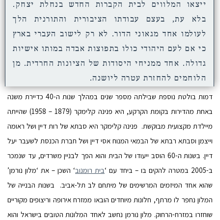
ייצאו המלווים לבית הקברות החדש בנחלת יצחק.
בלא עת, בעצם עבודתו הציבורית והתורנית הלך
לעולמו אחד מגאוני הדור. לא רק לישוב העברי בארץ
כי אם לעם היהודי כולו בתפוצות אבדה במותו אישיות
גדולה. אחד ממניחי היסודות של הציונות החרדית. מן
הלוחמים להחזרת עטרה ליושנה.
דמות בולטת נוספת שבילתה מספר שנים במהלך שנות ה-40 כדיירת משנה
באחת מהדירות בקומת הקרקע, היא פנינה קלימקר (1879 – 1958) שהייתה
מיילדת מקצועית מבוקשת. פנינה קלימקר היא סבתא של רות דיין ושל ראומה
וייצמן וסבתא רבתא של הבמאי המנוח אסי דיין ושל חברת הכנסת לשעבר יעל
דיין.
בשנות ה-60 הוסב ייעודו של הבית והוא הפך לבניין משרדים, עד שנמכר
ב-2005 במטרה להקים בו – ביחד עם ‘
בית רומנוב
‘ השכן – את ‘מלון נורמן’
שהוא אחד המיזמים המרשימים של מיתחם לב תל-אביב. בשנות הבנייה של
המלון נחפר לו מרתף, חלונות מיוחדים הובאו ממזרח אירופה וריצופים מקוריים
שוחזרו במזרח-הרחוק. מלון נורמן נחשב לאחד המלונות הטובים בישראל והוא