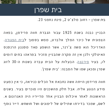
בית שפרן
בית
שפרן – רחוב מלצ’ט 2, פינת נחמני 23.
הבניין נבנה בשנת 1925 עבור הגברת חווה פרידמן, בפאה
הצפונית של כיכר המלך אלברט, ממש בסמוך ל
בית הפגודה
.
האדריכל הוא משה צ’רנר, אשר הושפע מאד מסגנון הרנסנס
האיטלקי ולכן אין זה מקרה שהבניין מזכיר במראהו בתים דומים
לו, בעיר
פירנצה
. הבעלות על הבית עברה בשנות ה-30 לזוג
שפרן ומכאן שמו של המבנה: ‘בית שפרן’.
חווה פרידמן הייתה אשה נחבאת אל הכלים כניראה, כי אין כמעט
מידע הנוגע אליה. אבל חלק מהשכנים היו מוכרים בעיר. בשנים
הראשונות לאחר איכלוס הבניין אחד מדייריו היה האגרונום א.
לשם, שמכר בדירתו שתילים של לימונים ושל חושחש. דייר נוסף