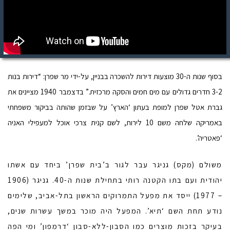
בסוף שנות ה-30 מוצעות דירות להשכרה בבניין, על-ידי מר שפרן: “דירות בנות
3-2 חדרים גדולים עם מים חמים והסקה מרכזית.” בדצמבר 1940 מציינים את
גברת אטל שפרן למופת בעתון ‘הארץ’ על שבזמן שהותה בביקור משפחתי
באמריקה שלחה משם 10 לירות, לשם קנית צרכי אוכל למעפילי האניה
‘פאטריה’.
משולם (מקס) גניגר עבר לגור ב’בית שפרן’ ביחד עם אשתו
יהודית ועם בתו הקטנה רותי בתחילת שנות ה-40. גניגר (1906
– 1977) ייסד את מפעל התמרוקים הראשון בתל-אביב, שלימים
נודע תחת השם ‘תיא’. המפעל היה מוכר במשך עשרות שנים,
בעיקר בזכות מוצרים כמו הסבון-ללא-סבון ‘דרמפון’ ומי הפה