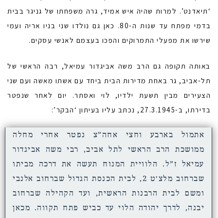
‘תיאדנט’. למרות שהיה איש אמיד, גרה משפחתו של גניגר בבית
בדמי מפתח עד שנות ה-80. כאן גם נולדו שני בניו אריה ועמי
שירשו את מפעלי התמרוקים והפכו בעצמם לאנשי עסקים.
באותה תקופה גם הרב משה אביגדור עמיאל, רבה הראשי של
תל-אביב, גר באחת מדירות הבית ביחד עם אשתו מאשה ועם שני
הצעירים מבין תשעת ילדיו, לוי ואסתר. יום לאחר שנפטר
בדירתו, ב-27.3.1945, נכתב עליו בעיתון ‘הבקר’:
אתמול בארבע וחצי אחה”צ נפטר אחרי מחלה
ממושכת הרב הראשי לתל אביב, רבי משה אביגדור
עמיאל ז”ל. הלוויית המנוח תעשה את דרכה מביתו
שברחוב מלצ׳ט 2, לבית הכנסת הגדול שברחוב אלנבי
ומשם לבית הרבנות הראשית, ועד הקהילה שברחוב
יבנה, לדרך יהודה הלוי עד כביש פתח תקווה. מכאן