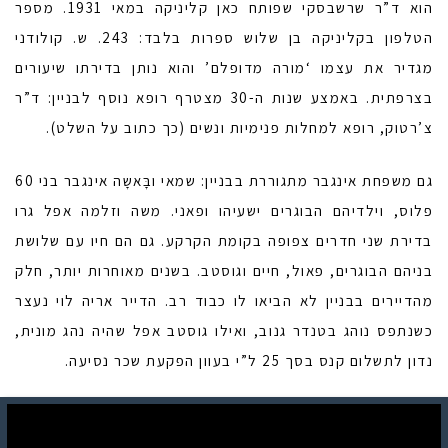
הוא ד”ר שרשבסקי שפותח כאן קליניקה במאי 1931. מספר
הטלפון בקליניקה בן שלוש ספרות בלבד: 243. ש. קולודני
מגדיר את עצמו ‘מורה מדופלם’ והוא נותן בדירתו שיעורים
בצרפתית. באמצע שנות ה-30 מצטרף רופא נוסף לבניין: ד”ר
צ’רטוק, רופא למחלות פנימיות ונשים (כך כתוב על השלט).
גם משפחת אינגבר מתגוררת בבניין: שמאי ובָּאשָה אינגבר בני 60
פלוס, וילדיהם הבוגרים ישעיהו ופאני. משה וזלמה אפל גרו
בדירת שני חדרים צפופה בקומת הקרקע. גם הם חיו עם שלושת
בניהם הבוגרים, פאול, חיים וגוסטב. בשנים מאוחרות יותר, חלק
מהדיירים בבניין לא הביאו לו כבוד רב. הדייר אריה לוי נעצר
כשנתפס נוהג בטנדר גנוב, ואילו גוסטב אפל שהיה נהג מונית,
נדון לתשלום קנס בסך 25 ל”י בעוון הפקעת שכר נסיעה.