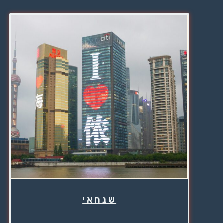
שנחאי