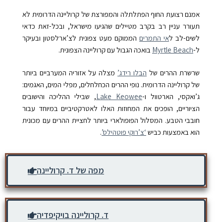
אמנם רצועת החוף הפתלתלה והמפורצת של קרוליינה הדרומית לא
תעורר עניין רב בקרב מטיילים שהגיעו מישראל, ובכל-זאת כדאי
לשים-לב ל
אי התמרים
הממוקם מעט צפונית לצ’ארלסטון ובעיקר
ל-
Myrtle Beach
בואכה הגבול עם קרוליינה הצפונית.
שרשרת ההרים של
הבּלו רידג’
מצלה על אזוריה המערביים ביותר
של קרוליינה הדרומית. נופי ההרים הכחלחלים, מפלי המים, האגמים:
ג’ואקסי, הארטוול ו-
Lake Keowee
, שבילי ההליכה והישובים
הציוריים, הופכים את המחוזות האלו לאטרקטיביים במיוחד עבור
חובבי הטבע. המסלול הפופולארי ביותר לחציית ההרים עם מכונית
הוא באמצעות כביש
‘צ’רוקי פוטהילס’
.
מפה של ד. קרוליינה
ד. קרוליינה בויקיפדיה