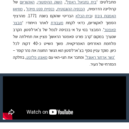
מתבלטים: ‘
בית נתניאל ראסל
‘,
השוק ההיסטורי
,
האקווריום
של
קרוליינה הדרומית,
הכנסיה ההוגנוטית
,
כנסיית סנט מייקל
,
מוזיאון
האמנות גיבס
ו
בית-הכלא
הבריטי שהוקם בשנת 1771.
מהרציף
הסמוך לאקווריום, כדאי לקחת
מעבורת
לאתר הייחודי: ‘
מבצר
סאמטר
‘. המבצר בנוי על אי בכניסה לנמל של צ’ארלסטון. הקרב
שנערך במקום ‘קרב פורט סאמטר הראשון’ מציין את תחילתה של
מלחמת האזרחים האמריקאית. משך השייט כ-40 דקות לכל
כיוון.
מוקד עניין נוסף בצ’ארלסטון הוא הגשר החוצה את נהר קופר –
‘גשר ארתור ראוונל’
ומחבר את חצי-האי עם
מאונט פלזנט
, בחלקה
המזרחי של העיר.