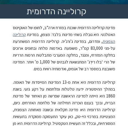
קרוליינה הדרומית
מדינת קרוליינה הדרומית שוכנת במזרח ארה”ב, לחופו של האוקיינוס
האטלנטי. היא גובלת בשתי מדינות בלבד: מצפון, במדינת
קרוליינה
הצפונית
, ומדרום, במדינת ג’ורג’יה. קרוליינה הדרומית המשתרעת
על-פני
83,000
קמ”ר, משופעת באדמות מלחה ובחופים ארוכים
בחלקה המזרחי, ומנגד, בחלקה המערבי מתבלטות הרמות הרריות
של הרי ‘בּלוּ רִידְג’ המתנשאות לגבהים של 1,000 מ’ ויותר. המדינה
משובצת במספר רב של אגמים, ואדמותיה רוויות במים.
קרוליינה הדרומית היא אחת מ-
13
המדינות המייסדות של האומה.
במהלך ההיסטוריה ידעה טלטלות ומלחמות על רקע גזעי. בשנת
1860 היא הייתה למדינה הראשונה שפרשה מן האיחוד של מדינות
הברית, ובכך בעצם הוכרזה תחילתה של מלחמת האזרחים. כיום,
קרוליינה הדרומית היא מדינה חקלאית ובשונה מאחותה הצפונית,
המצטיינת במרכזי היי-טק, כאן עיקר התעסוקה ממוקדת בתעשיות
המסורתיות, ובכלל זה תעשיית הטקסטיל. קרוליינה הדרומית היא מן