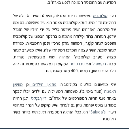
המדינות עם ההכנסה הנמוכה לנפש בארה”ב.
העיר
קולומבּיה
משמשת כבירת המדינה, והיא גם העיר הגדולה של
קרוליינה הדרומית. דווקא קולומבּיה עצמה היא עיר משגשגת. בסיומה
של מלחמת האזרחים העיר נשרפה כליל על ידי חייליו של הגנרל
שרמן. הנהרות בְּרוֹד וסָלוּדָה מתמזגים בחלקה הצפוני של קולומבּיה
והופכים לנהר קוֹנְגָרִי, המהווה עורק מרכזי וסמן התמצאות.
ממזרח
לנהר שוכנת העיר עצמה והמרכז המסחרי שלה. ואילו ממערב לנהר
מצויה ‘מערב קולומביה’ המהווה ישות מוניציפלית נפרדת.
מבנה
הקפיטול
וה
אוניברסיטה
המקומית נמצאים בסמיכות זה לזה
בלב הדאון טאון, במרחק 400 מטר מאפיק הנהר.
שני מוזיאונים בולטים בקולומביה:
מוזיאון הילדים
וכן
מוזיאון
האמנות
(סגור בימי ב’). משפחות המטיילות עם ילדים יוכלו לבקר
באחד מגני החיות המפורסמים של ארה”ב:
‘רִיוֶורְבַּנְקס’
. לגן החיות
צמוד גן בוטני יפהפה. ניתן גם לערוך שייט קייקים על הנהר בתחומי
העיר. ‘
Saluda’s
‘ היא ככל הנראה המסעדה האיכותית ביותר בעיר
קולומביה.