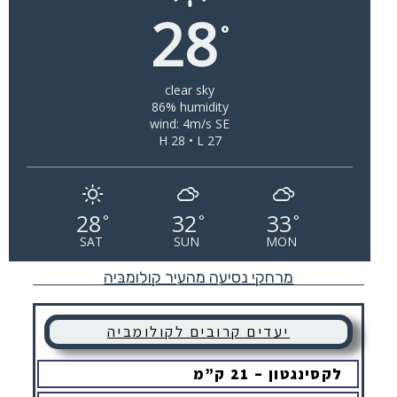
28
°
clear sky
86% humidity
wind: 4m/s SE
H 28 • L 27
28
32
33
°
°
°
SAT
SUN
MON
מרחקי נסיעה מהעיר קולומבּיה
יעדים קרובים לקולומבּיה
לקסינגטון – 21 ק”מ