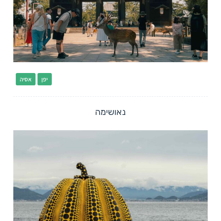
יפן
אסיה
נאושימה