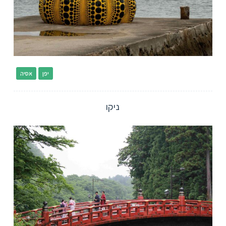
יפן
אסיה
ניקו