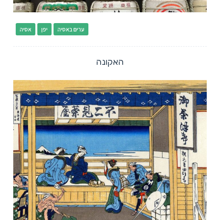
ערים באסיה
יפן
אסיה
האקונה