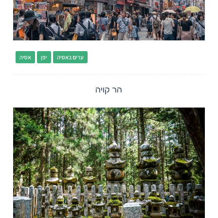
ערים באסיה
יפן
אסיה
הר קויה