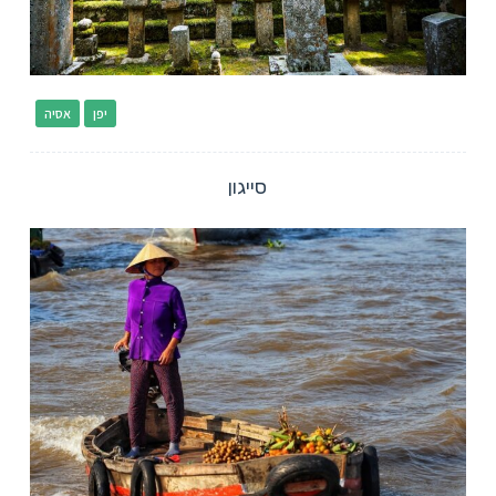
יפן
אסיה
סייגון