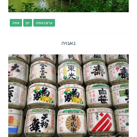
ערים באסיה
יפן
אסיה
נאגויה