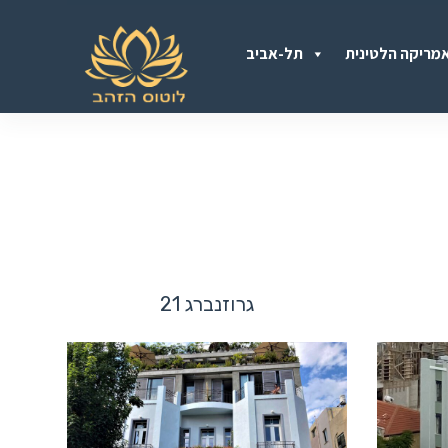
S
מריקה הלטינית
תל-אביב
k
i
p
t
o
c
o
n
גרוזנברג 21
t
e
n
t