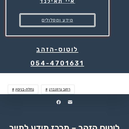
איי תאילנד
מידע ומסלולים
לוטוס-הזהב
054-4701631
רחוב גרוזנברג
נחלת-בנימין
לוטוס הזהב – מרכז מידע לתייר