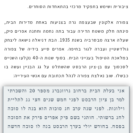
ציבורית ושימש בתפקיד מרכזי בהתאחדות הסוחרים.
צפורה אלקונין שבעצמה גרה בצניעות באחת מדירות הבית,
פינתה חלק משטח הדירה עבור בתה נחמה וחתנה אפרים פיק,
שעלה ארצה מבסרביה בשנת 1935. הבת דניאלה נישאה ליצחק
גולדשטיין ועברה לגור בחיפה. אפרים סייע בידיה של צפורה
במלאכת הטיפול בענייני הבית. בסוף שנות ה-40 נקלעו השניים
לסכסוך עם בן-ציון הרבסט שהשתלט על גג הבניין ועשה בו
כבשלו. שוב נאלצת צפורה לנהל תכתובת עם אנשי העירייה:
אני בעלת הבית ברחוב גרוזנברג מספר 20 והשכרתי
למר בן ציון הרבסט לפני חמש שנים חצי גג לתליית
וילונות. לפני שנה ערב חג סוכות הוא בנה לו סוכה
לחג ברשותי. חותני בשם פיק אפרים פירק את הסוכה
בפסח. בחודש יולי בערך הרבסט בנה לו סוכה חדשה