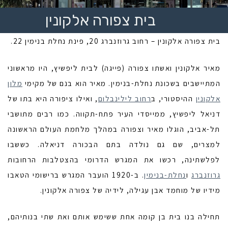
בית צפורה אלקונין
בית צפורה אלקונין – רחוב גרוזנברג 20, פינת נחלת בנימין 22.
מאיר אלקונין ואשתו צפורה (פייגה) לבית ליפשיץ, היו מראשוני
המתיישבים בשכונת נחלת-בנימין. מאיר הוא בנם של מקימי
מלון
אלקונין
ההיסטורי, ב
רחוב לילינבלום
, ואילו ציפורה היא בתו של
דניאל ליפשיץ, ממייסדי העיר פתח-תקווה. כמו רבים מתושבי
תל-אביב, הוגלו מאיר וצפורה במהלך מלחמת העולם הראשונה
למצרים, שם גם נולדה בתם הבכורה דניאלה. כששבו
לפלשתינה, רכשו את המגרש הדרומי בהצטלבות הרחובות
גרוזנברג
ו
נחלת-בנימין
. ב-1920 הועבר המגרש ברישומי הטאבו
מידיו של מוחמד אבן עגילה, לידיה של צפורה אלקונין.
תחילה בנו בית בן קומה אחת ששימש אותם ואת שתי בנותיהם,