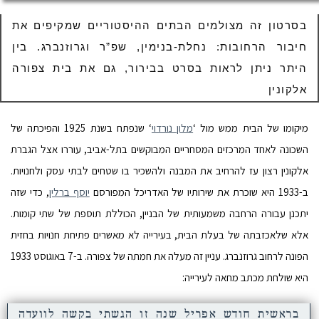
בסרטון זה מצולמים הבתים ההיסטוריים שמקיפים את
חיבור הרחובות: נחלת-בנימין, שפ”ר וגרוזנברג. בין
היתר ניתן לראות בסרט בבירור, גם את בית צפורה
אלקונין
מיקומו של הבית ממש מול ‘
מלון נורדוי
‘ שנפתח בשנת 1925 והפיכתה של
השכונה לאחד המרכזים המסחריים המבוקשים בתל-אביב, עוררו אצל הגברת
אלקונין רצון עז להרחיב את המבנה ולהשכיר בו שטחים לבתי עסק ולחנויות.
ב-1933 היא שוכרת את שירותיו של האדריכל המפורסם
יוסף ברלין
, כדי שזה
יתכנן עבורה הרחבה משמעותית של הבניין, הכוללת תוספת של שתי קומות.
אלא שלאכזבתה של בעלת הבית, בעירייה לא מאשרים פתיחת חנויות בחזית
הפונה לרחוב גרוזנברג. עניין זה מעלה את חמתה של צפורה. ב-7 באוגוסט 1933
היא שולחת מכתב מחאה לעירייה:
בראשית חודש אפריל שנה זו הגשתי בקשה לוועדה