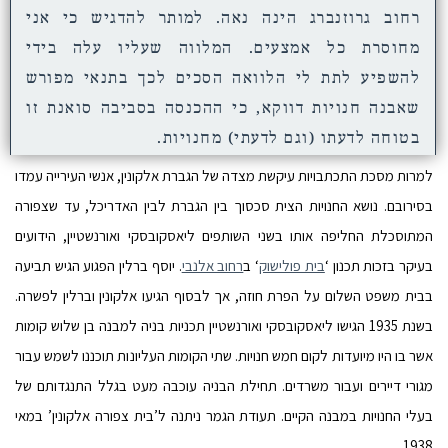
רחוב גרוזנברג הינה נאה. למותר להדגיש כי אני
מחוסרת כל אמצעים. המלווה שעליו עלה בידי
להשפיע לתת לי הלוואה הסכים לכך בתנאי מפורש
שאבנה חנויות דווקא, כי ההכנסה בסביבה סואנת זו
בטוחה לדעתו (וגם לדעתי) מחנויות.
למרות מסכת התכתבויות עיקשת מצדה של הגברת אלקונין, אנשי העירייה עמדו
בסירובם. נושא החנויות הצית סכסוך בין הגברת לבין האדריכל, עד שצפורה
המתוסכלת החליפה אותו בשני השותפים ליאסקובסקי ואורנשטיין, הידועים
בעיקר בזכות תכנון ‘
בית פולישוק
‘ ב
רחוב אלנבי
. יוסף ברלין הפגוע הגיש תביעה
בבית משפט השלום על הפרת חוזה, אך לבסוף הגיעו אלקונין וברלין לפשרה.
בשנת 1935 הגישו ליאסקובסקי ואורנשטיין תכניות בניה למבנה בן שלוש קומות
אשר בו היו מיועדות לקום חמש חנויות. שתי הקומות העליונות תוכננו לשמש עבור
מגורי דיירים ועבור משרדים. תחילת הבניה עוכבה מעט בגלל התנגדותם של
בעלי החנויות במבנה הקיים. תעודת הגמר ניתנה ל’בית צפורה אלקונין’ במאי
1938.