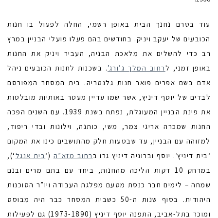
עוד בטרם נחנך הבית באופן רשמי, החלה לפעול בו חנות
הכובעים של יעקב ויניק. בחודשים בהם פעלו פועלי הבניין במרץ
רב כדי להשלים את מלאכת הבניה, העביר ויניק את החנות
באופן זמני, ל
רחוב המלך ג’ורג’
. בשכנות לחנות הכובעים ניהל
אדם בשם אפרים פואר חנות גלנטריה. בית המסחר המפורסם
לבדים של יוסף דיניץ, אשר שמו עדיין מעטר באותיות מובלטות
את פינת הבניין המעוגלת, נפתח בשנת 1939. עם השנים הפכה
החנות שמכרה אריגי צמר, משי, כותנה, וילונות ובדי ריפוד,
למזוהה עם הבניין, עד שבטעות חלק מהתושבים כינו את המקום
‘בית דיניץ’. יוסף וברוניה דיניץ גרו ב
רחוב מזא”ה
(‘
בית אנגל
‘),
במרחק 10 דקות הליכה מהחנות, ביחד עם בתם מרים ובנם
שמחה – לימים חבר כנסת מטעם מפלגת העבודה ויו”ר הסוכנות
היהודית. בסוף שנות ה-50 כשבית המסחר כבר היה מבוסס
ומוכר בתל-אביב, התפנה יוסף דיניץ (1973-1890) גם לפעילות