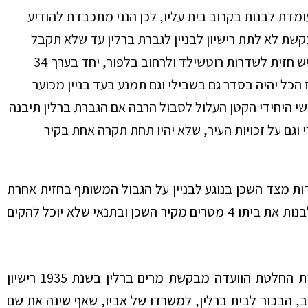
ת מרים ברלין העומדת לבנות בקרוב בית עליו, לכן הנני מתכבדת להודיע
בקשת לא לתת רישיון לבניין לגברת ברלין עד שלא תקבל
הסכמתי בכתב על התוכנית של החזית. אחרי שלגברת ברלין יש חזית לשדרות רוטשילד ולרחוב בלפור, יחד בערך 34
הכל יהיה בסדר גם בשבילי וגם תמנע בעד בניין מכוער
י היחידי הקטן העלול לסבול הרבה אם הגברת ברלין תיבנה
י וגם על זכויות העיר, שלא יהיו תחת תקרה אחת בקיר
דות מצד השכן בנוגע לבניין על הגבול המשותף בחזית אחרת
שאינה מתאימה לחזית של הבית הקיים, מרשים למר ברלין לבנות את ביתו 4 מטרים מקיר השכן ובתנאי שלא יוכל להקים
הבית נבנה אמנם תחילה עם שתי קומות בלבד, אבל למרות החלטת הוועדה מבקשת מרים ברלין בשנת 1935 רישיון
ב, הבכור לבית ברלין, למשרדו של אביו, שאף שינה את שם