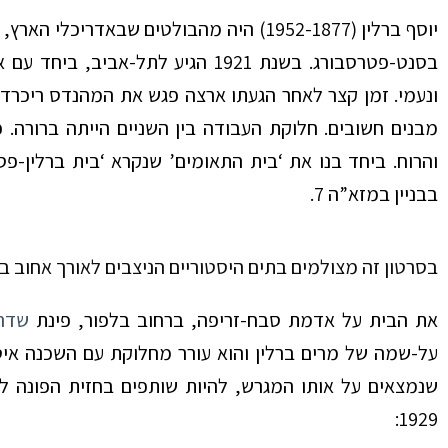
יוסף ברלין (1952-1877) היה מהבולטים שבא
בסנט-פטרסבורג. בשנת 1921 הגיע לת
ונעמי. זמן קצר לאחר הגעתו ארצה פגש את המהנדס ריכרד 
מבנים חשובים. חלוקת העבודה בין השניים הייתה ברורה. 
והרוח. ביחד בנו את ‘בית התאומים’ שנקרא ‘בית ברלין-פ
בבניין במזא”ה 7.
בסרטון זה מצולמים בתים היסטוריים הניצבים לאורך אחוב בלפ
את הבית על אדמת סבח-זריפה, ברחוב בלפור, פינת
שדרו
על-שמה של מרים ברלין והוא עורר מחלוקת עם השכנה איט
1929: