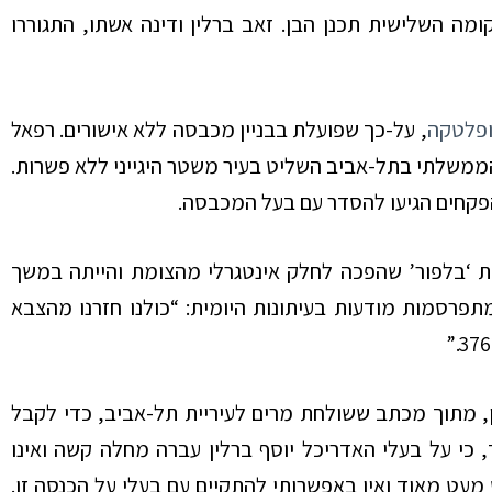
קומה השלישית תכנן הבן. זאב ברלין ודינה אשתו, התגוררו
ופלטקה
, על-כך שפועלת בבניין מכבסה ללא אישורים. רפאל
משלתי בתל-אביב השליט בעיר משטר היגייני ללא פשרות.
פקחים הגיעו להסדר עם בעל המכבסה.
 תחנת המוניות ‘בלפור’ שהפכה לחלק אינטגרלי מהצומת והייתה במשך
פרסמות מודעות בעיתונות היומית: “כולנו חזרנו מהצבא
 ברלין, מתוך מכתב ששולחת מרים לעיריית תל-אביב, כדי לקבל
, כי על בעלי האדריכל יוסף ברלין עברה מחלה קשה ואינו
דה. ביתי, בית דירות של 13 חדר מכניס מעט מאוד ואין באפשרותי להתקיים עם בעלי על הכנסה זו.