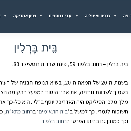
ופה
צרפת ואיטליה
יעדים נוספים
צפון אמריקה
א
בֵּית בֶּרְלִין
בית ברלין – רחוב בלפור 59, פינת שדרות רוטשילד 83.
בשנות ה-20 של המאה ה-20, בשיא תנופת הבניה של העיר
בסמוך לשכונת נורדיה, את אבני היסוד במפעל התקומה הציו
מלך מלכי הסיליקט היה האדריכל יוסף ברלין. הוא כל-כך אה
חשופות לגמרי. כך למשל ב’
בית התאומים
‘ ב
רחוב מזא”ה
, כ
וכך כמובן גם בביתו הפרטי ב
רחוב בלפור
.