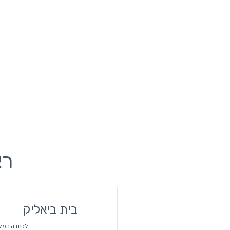
רא
בית ביאליק
לכתבה המל