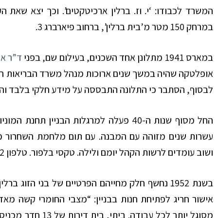
המשרד לכבודו: ‘י. וז. ברלין ארכיטקטים’. וכך יצא שאת ה
במרחק 150 מטר מ’בית ברלין’, ברחוב פיארברג 3.
במארס 1941 מתלונן אחד השכנים, בעילום שם, בפני
ד”ר א
אופלטקה שהיה במשך שנים ארוכות מנהל משרד הבריאות המ
לבסוף, הסתבר כי התלונה התבססה על מידע חלקי בלבד וה
החל מסוף שנות ה-40 פעלה למרגלות הבניין
עשרות שנים מזוהה עם המבנה. עם תום מלחמת השחרור מת
ושוב עומדים לרשות הקהל יומם ולילה. טקסי בלפור. טלפון 3762.”
בשנת 1952 נחשף חלק מחייהם הפרטיים של בני הזוג
אישור חריג לפתיחת חנות בבניין: “מצבי החומרי קשה מאד
מסוגל יותר לכל עבו