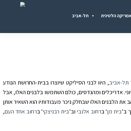
S
מריקה הלטינית
תל-אביב
k
i
p
t
o
c
o
תל-אביב
, היוו לבני הסיליקט שיוצרו בבית-החרושת הנודע
n
ני. אדריכלים ומהנדסים, כולם השתמשו בלבנים האלו, אבל
t
ב את הלבנים האלו שבחלק ניכר מעבודותיו הוא השאיר אותן
e
ך ב’
בית מן
‘ ב
רחוב אלנבי
וב’
בית רבניצקי
‘ ב
רחוב אחד העם
,
n
t