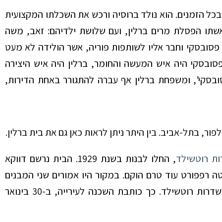
דריכלי הארץ, בכל הזמנים. הוא נולד ברוסיה ורכש את השכלתו המקצועית
ל-אביב, ביחד עם אשתו הפסלת מרים ברלין, ועם שלושת ילדיהם: זאב, משה
פסובסקי וחבר אליו לשותפות פוריה, אשר הולידה לא מעט
פסובסקי היה איש המעשה והחומר, ברלין היה איש היצירה
סובסקי’, ומשפחת ברלין אף עברה להתגורר באחת הדירות,
ור, בתל-אביב. בין היתר ניתן לראות כאן גם את בית ברלין.
ת רוטשילד
, החלו לבנות בשנת 1929. הבית נרשם דווקא
ה רפפורט עוד טרם הוקם. במקור היו אמורים שני המבנים
שנמצאים על אותו המגרש, להיות שותפים בחזית הפונה לשדרות רוטשילד. כך כותבת השכנה לעירייה, ב-30 בינואר