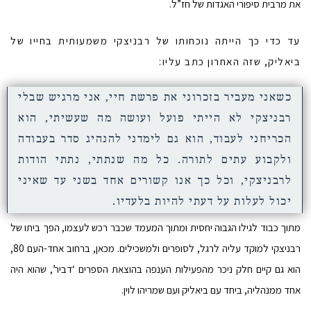
את מרבית סיפורי האגדות של חז”ל.
עד כדי כך הייתה נוכחותו של רבניצקי משמעותית בחייו של
ביאליק, שזה האחרון כתב עליו:
כשאני מעביר בזכרוני את פרשת חיי, אני מרגיש שבלי
רבניצקי לא הייתי פועל ועושה מה שעשיתי, הוא
הכריחני לעבוד, הוא גם לימדני להנהיג סדר בעבודה
ולקבוע עתים לתורה. כל מה שנתתי, נתתי הודות
לרבניצקי, וכל כך אנו קשורים אחד בשני עד שאיני
יכול לעלות על דעתי להיות בלעדיו.
מתוך כבוד לגילו הגבוה יחסית ומתוך המעמד שכבר רכש לעצמו, הפך ביתו של
רבניצקי למוקד עליה לרגל, לסופרים ולמשכילים. מכאן, ברחוב אחד-העם 80,
הוא גם קיים חלק ניכר מהפעילות הענפה בהוצאת הספרים ‘דביר’, שהוא היה
אחד ממנהליה, ביחד עם ביאליק ועם שמריהו לוין.