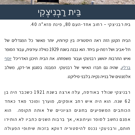
בֵּית רַבְנִיצְקִי
בית
רבניצקי – רחוב אחד-העם 80, פינת מזא”ה 40.
הבית הקטן הזה ראה היסטוריה בין קירותיו, יותר מאשר כל המגדלים של
תל-אביב ושל רמת-גן ביחד. הוא נבנה בשנת 1929 כווילה עירונית, עבור הסופר
ואיש התרבות יהושע רבניצקי ועבור משפחתו. את הבית תיכנן האדריכל
יוסף
ברלין
, שהיה גם חברו האישי של רבניצקי. המבנה בסגנון אר-דקו, משלב
אלמנטים של בנייה נקייה בלבני סיליקט.
רבניצקי שנולד באודסה, עלה ארצה בשנת 1921 כשכבר היה בן
62 שנה. הוא היה איש רחב אופקים, מוערך ומוכר מאד כאחד
הכותבים המשפיעים בחוגים הציוניים של אותה תקופה. הוא
אמנם נחשב לסופר ועיתונאי, אך ברבות השנים כתביו לא הותירו
חותם, ורבניצקי נכנס להיסטוריה דווקא בזכות שיתופי הפעולה