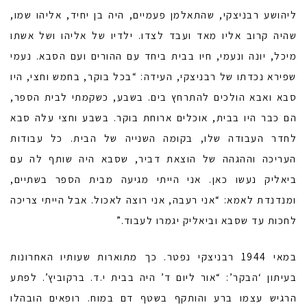
ליהושע רבניצקי, שהתאלמן פעמיים, היה בן יחיד, אליהו שמו,
שהיה קרוב אליו מאד ועבד לצדו. ילדיו של אליהו ושל אשתו
מיכל, יונה ונעמי, חיו בבית ביחד עם ההורים ועם הסבא. נעמי
שפירא נכדתו של רבניצקי, העידה: “בכל בוקר, בחמש וחצי, היו
סבא ואבא הולכים להתרחץ בים. בשבע, כשקמתי לבית הספר,
הם כבר היו בבית, אוכלים ארוחת בוקר. בשבע וחצי עלה סבא
לחדר העבודה שלו, בקומה השנייה של הבית. כל עבודות
העריכה וההגהה של הוצאת דביר, שסבא היה שותף לה עם
ביאליק נעשו כאן. אני הייתי מגיעה מבית הספר בשתיים,
ומנדנדת לאמא: “אני רעבה, אני רוצה לאכול. אבל הייתי צריכה
לחכות עד שסבא וביאליק יגמרו לעבוד.”
במאי 1944 רבניצקי נפטר. כך מתוארות שעותיו האחרונות
בעיתון ‘הבקר’: “אור ליום ד’ היה בבית י.ד. ברקוביץ’. לפתע
הרגיש עצמו ברע והותקף בשטף דם במוח. רופאים הובהלו