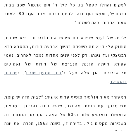
למקום והחלו לטפל בו. כל ליל ד’ ויום אתמול שכב בבית
ברקוביץ’, ואמש העבירוהו לביתו ברחוב אחד-העם 80. לאחר
שעות אחדות יצאה נשמתו.”
ילדיה של נעמי שפירא הם שירשו את הנכס וכך יצא שהבית
הוחזק על-ידי אותה משפחה במשך ארבעה דורות, מהסבא רבא
רבניצקי ועד נינתו. רק לפני שנים אחדות נמכר לאחרים. נעמי
שפירא הייתה הגננת הנערצת של דורות של זאטוטים
תל-אביביים. הגן שלה פעל ב’
בית שמעון שטרן
‘, ב
שדרות
רוטשילד
.
המשורר מאיר ויזלטיר מוסיף עדות אישית: “לבית הזה יש קומת
חצי-מרתף עם כניסה מהחצר, שהיא דירה נפרדת. במחצית
הראשונה ובאמצע שנות ה-60 של המאה הקודמת התגורר בה
בשכירות מקסים גילן. בדירה זו, בשנת 1963, הכרתי את יונה