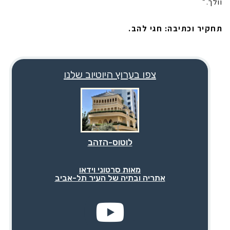
וולך.”
תחקיר וכתיבה: חגי להב.
צפו בערוץ היוטיוב שלנו
לוטוס-הזהב
מאות סרטוני וידאו
אתריה ובתיה של העיר תל-אביב