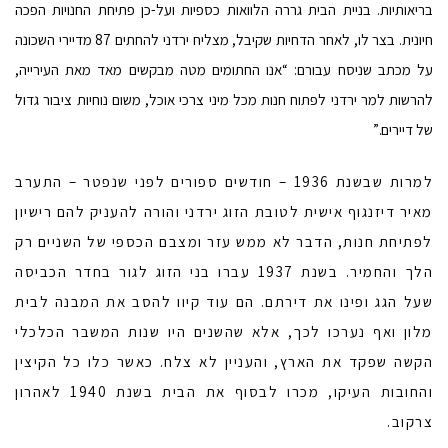
בריאותיות. בניית הבית גררה הלוואות כספיות ועל-כן פתיחת החנויות הפכה
חיונית. בצר לו, לאחר הדחיות שקיבל, מצליח ירדני להחתים 87 מדיירי השכונה
על מכתב שניסח עבורם: “אנו החתומים מטה מבקשים מאד מאת העירייה,
להרשות למר ירדני לפתוח חנות מכל מיני צרכי אוכל, משום נוחיות ציבור גדול
של דיירים.”
למרות שבשנת 1936 – חודשים ספורים לפני שנפטר – התערב
מאיר דיזנגוף אישית לטובת הזוג ירדני והורה להעניק להם רישיון
לפתיחת חנות, הדבר לא ממש עזר ומצבם הכספי של השניים רק
הלך והחמיר. בשנת 1937 עברו בני הזוג לגור בחדר הכביסה
שעל הגג ופינו את דירתם. הם עוד קיוו להסב את המבנה לבית
מלון ואף נערכו לכך, אלא שהשנים היו שנות המשבר הכלכלי
הקשה שפקד את הארץ, והעניין לא צלח. כאשר כלו כל הקיצין
והחובות העיקו, מכרו לבסוף את הבית בשנת 1940 לאהרון
צרקוב.