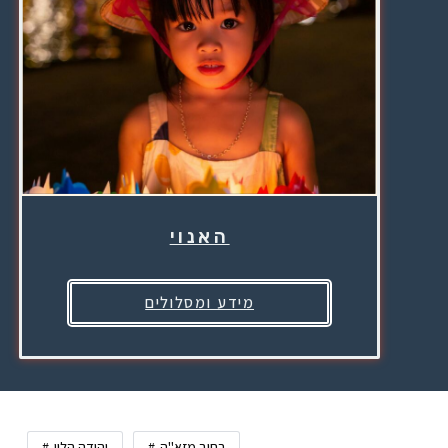
האנוי
מידע ומסלולים
רחוב מזא"ה
יהודה הלוי