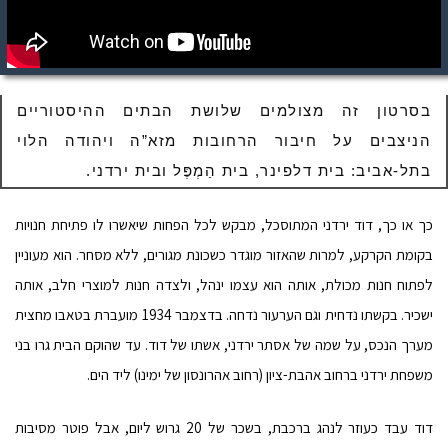
בסרטון זה מצולמים שלושת הבתים ההיסטוריים
הניצבים על חיבור הרחובות מזא”ה ויהודה הלוי
בתל-אביב: בית דלפינר, בית הַמְפֶּל ובית ירדני.
כך או כך, דוד ירדני המתוסכל, מבקש לכל הפחות שיאשרו לו פתיחת חנויות
בקומת הקרקע, למרות שהאזור מוגדר כשכונת מגורים, ללא מסחר. הוא מעוניין
לפתוח חנות מכולת, אותה הוא עצמו ינהל, ולצדה חנות למוצרי חלב, אותה
ישכיר. בקשתו נדחית וגם הערעור נדחה. בדצמבר 1934 מועברת בטאבו מחצית
מערך הנכס, על שמה של אסתר ירדני, אשתו של דוד. עד שהוקם הבית גרו בני
משפחת ירדני ברחוב אהבת-ציון (רחוב אהרונסון של ימינו) ליד הים.
דוד עבד כעוזר לנהג ברכבת, בשכר של 20 גרוש ליום, אבל פוטר מסיבות