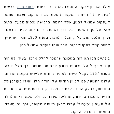
צילה ואהרון צרקוב המשיכו להתגורר בביתם ב
רחוב פרוג
. רכישת
‘בית ירדני’ הייתה השקעה נוספת עבור צרקוב ועבור שותפו
לעסקים שמואל לבנון, אשר התמחו ברכישת נכסים מבעלי בתים
שהיו על סף פשיטת רגל. וכך כשהתגבר הביקוש לדירות באזור
וערך הנכס שוב עלה, הבניין נמכר. בשנת 1950 הוא היה שייך
לחיים קוזלובסקי שבתורו מכר אותו ליעקב-שמואל כהן.
בינתיים חלו תמורות בשכונה שהפכה לחלק מרכזי בעיר ולא היה
עוד צורך לנהל ויכוחים בנוגע לפתיחת חנויות. כך הצליח כהן
בשנת 1957 לקבל אישור לפתיחת חנות שלישית בקומת הרחוב.
שלוש החנויות פנו לכיוון החזית של יהודה הלוי ואילו בעורפן של
החנויות, בחלק הפונה לרחוב גולדברג, היו מחסנים. את מרבית
הדיירים שגרו בדירות, החליפו משרדים. חלק ממשרדי ההנהלה
של העיתון ‘מעריב’ עברו לכאן באותה תקופה, וכך גם משרדי
התאחדות מגדלי הבקר.