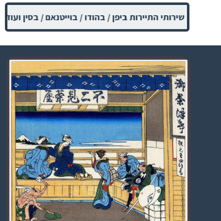
ל שירותי התיירות ביפן / בהודו / בוייטנאם / בסין ועוד.