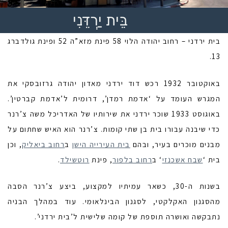
בֵּית יַרְדֵּנִי
בית ירדני – רחוב יהודה הלוי 58 פינת מזא”ה 52 ופינת גולדברג
13.
באוקטובר 1932 רכש דוד ירדני מאדון יהודה גרזובסקי את
המגרש העומד על ‘אדמת רמדן’, דרומית ל’אדמת קברטין’.
באוגוסט 1933 שוכר ירדני את שירותיו של האדריכל משה צ’רנר
כדי שיבנה עבורו בית בן שתי קומות. צ’רנר הוא האיש שחתום על
מבנים מוכרים בעיר, ובהם
בית העירייה הישן
ב
רחוב ביאליק
, וכן
בית ‘
שבח אשכנזי
‘ ב
רחוב בלפור
, פינת
רוטשילד
.
בשנות ה-30, כשאר עמיתיו למקצוע, ביצע צ’רנר הסבה
מהסגנון האקלקטי, לסגנון הבינלאומי. עוד במהלך הבניה
נתבקשה ואושרה תוספת של קומה שלישית ל’בית ירדני’.