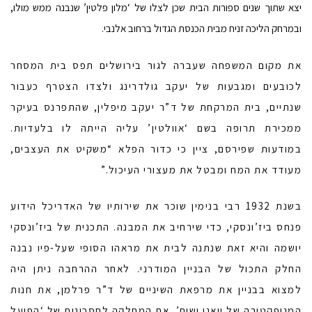
יצא שתוך שנים ספורות הבית שכן לצלו של ‘מלון פלטין’ שנבנה ממש מולו,
ובמרחק הליכה זניח מבית הכנסת הגדול ברחוב אלנבי.
את מקום המשפחה שעברה לגור בירושלים תפס בית המסחר
לכובעים ומגבעות של יעקב גולדרינג ולצדו הצטרף כעבור
שנתיים, בית המרקחת של ד”ר יעקב מיפלין, שהתפרנס בעיקר
ממכירת תרופה בשם ‘אוולטין’ עליה הייתה לו בלעדיות.
במודעות שפירסם, ציין כי כדור הפלא “משקיט את העצבים,
מעודד את המח ומבטל את מעצורי העיכול.”
בשנת 1932 רבי בנימין שוכר את שירותיו של האדריכל הידוע
פנחס ביז’ונסקי, כדי שירחיב את המבנה. התכנית של ביז’ונסקי
יושמה והיא זאת שנתנה לבית את מראהו הסופי שעל-פיו נבנה
החלק התכול של הבניין המודרני. לאחר ההרחבה ניתן היה
למצוא בבניין את מרפאת השיניים של ד”ר פרלמן, את חנות
המנופקטורה של וואנו ושות’, את המחלקה לחסכונות של ‘הפועל