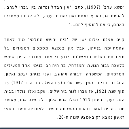
‘משא ערב’ (1907), כתב: “אין הבדל ופדות בין עברי לערבי.
להחיות את הארץ באתם ואת יושביה עמה, ולא לקחת מאחרים
באתם, כי אם להוסיף להם…”
קיים אמנם צילום ישן של ‘בית יהושע התלמי’ מיד לאחר
שהסתיימה בנייתו, אבל אין בנמצא מסמכים המעידים על
תולדותיו בשנים הראשונות. ידוע כי אחד מחדרי הבית שימש
כלשכה עבור תנועת ‘המזרחי’, בה היה רבי בנימין אחד הפעילים
המרכזיים. המשפחה, דבורה ויהושע, ושני בניהם יעקב ואלון,
התגוררו בבית במשך עשר שנים (עם הפוגה קצרה ב-1917) עד
סוף שנת 1921, אז עברו לגור בירושלים. יעקב ואלון נולדו בבית
הזה. יעקב בשנת 1913 ואילו אחיו אלון נולד שנה אחת מאוחר
יותר. הבית נשאר ברשות המשפחה והושכר לאחרים. תיעוד רשמי
ראשון נמצא רק באמצע שנות ה-20.