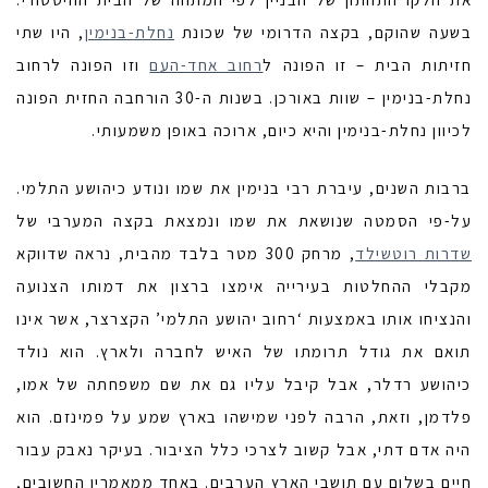
בשעה שהוקם, בקצה הדרומי של שכונת
נחלת-בנימין
, היו שתי
חזיתות הבית – זו הפונה ל
רחוב אחד-העם
וזו הפונה לרחוב
נחלת-בנימין – שוות באורכן. בשנות ה-30 הורחבה החזית הפונה
לכיוון נחלת-בנימין והיא כיום, ארוכה באופן משמעותי.
ברבות השנים, עיברת רבי בנימין את שמו ונודע כיהושע התלמי.
על-פי הסמטה שנושאת את שמו ונמצאת בקצה המערבי של
שדרות רוטשילד
, מרחק 300 מטר בלבד מהבית, נראה שדווקא
מקבלי ההחלטות בעירייה אימצו ברצון את דמותו הצנועה
והנציחו אותו באמצעות ‘רחוב יהושע התלמי’ הקצרצר, אשר אינו
תואם את גודל תרומתו של האיש לחברה ולארץ. הוא נולד
כיהושע רדלר, אבל קיבל עליו גם את שם משפחתה של אמו,
פלדמן, וזאת, הרבה לפני שמישהו בארץ שמע על פמינזם. הוא
היה אדם דתי, אבל קשוב לצרכי כלל הציבור. בעיקר נאבק עבור
חיים בשלום עם תושבי הארץ הערבים. באחד ממאמריו החשובים,