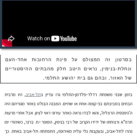
בסרטון זה המצולם על פינת הרחובות אחד-העם
ונחלת-בנימין, נראים היטב חלק מהבתים ההיסטוריים
של האזור, ובהם גם בית יהושע התלמי.
בזמן שבני משפחת רדלר-פלדמן-התלמי גרו עדיין ב
תל-אביב
, היו מרבית
הבתים בסביבתם בני קומה אחת או שתיים. המבנה הבולט באזור מגוריהם היה
ה’גימנסיה הרצליה’, והוא לבדו נראה כאתר עירוני ראוי לציון. אבל אחרי פרעות
תרפ”א ורציחתו של ידידו הקרוב של רבי בנימין, הסופר י.ח. ברנר, כשיהודי יפו
נהרו לתל-אביב, ובעקבות גלי עליה מאירופה, התפתחה תל-אביב באחת. כך