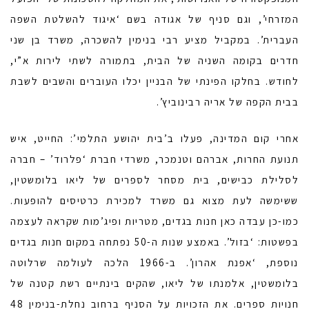
המזרחי’, וגם סניף של אגודה בשם ‘איגוד להשלטת השפה
העברית’. במקביל מציע רבי בנימין להשכרה, משרד בן שני
חדרים בקומה השניה של הבית, בתמורה לשתי לירות א”י,
לחודש. בחלקו הפינתי של הבניין יכלו העוברים והשבים לשבת
בבית הקפה של אריה רבינוביץ’.
אחרי קום המדינה, פעלו ב’בית יהושע התלמי’: החייט, איש
תנועת החרות, אברהם וטנמכר, משרדי חברת ‘פלרוד’ – חברה
לסלילת כבישים, בית מסחר לספרים של ליאו בלומשטין,
ששימשה לעת מצוא גם משרד למכירת כרטיסים להופעות.
כמו-כן עבדה כאן חנות בגדים, מטריות ופיג’מות שקראה לעצמה
בפשטות: ‘בזול’. באמצע שנות ה-50 נפתחה במקום חנות בגדים
נוספת, ‘אפנת אהרון’. ב-1966 הלכה לעולמה שרלוטה
בלומשטין, אלמנתו של ליאו, שהקים בינתיים רשת קטנה של
חנויות ספרים. את הזכויות על הסניף ברחוב נחלת-בנימין 48