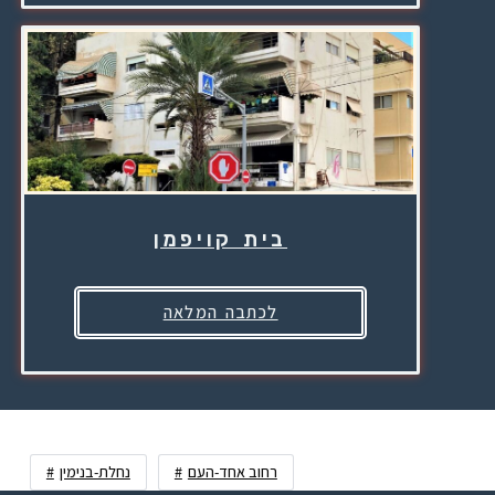
בית קויפמן
לכתבה המלאה
רחוב אחד-העם
נחלת-בנימין