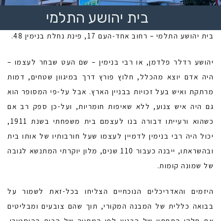
בית יהושע התלמי
בית יהושע התלמי – רחוב אחד-העם 17, פינת נחלת בנימין 48.
יהושע רדלר פלדמן, או רבי בנימין – שם העט שבחר לעצמו –
היה אדם יוצא מהכלל, חלוץ פורץ דרך במיגוון שטחים, דמות
מרתקת ואיש בעל זכויות בבניין הארץ. אבל על-פי המסופר הוא
גם היה איש צנוע, ללא שאיפות חומריות, ועל-כן ספק רב אם
כשהוא ורעייתו דבורה בנו לעצמם בית משפחתי בשנת 1911,
יכול היה רבי בנימין לדמיין לעצמו שעל חורבותיו של אותו בית
ובהשראתו, ייבנה כעבור 110 שנים, מלון יוקרתי המתנשא לגובה
של שמונה קומות.
היזמים והאדריכלים הנוכחיים הצליחו בכל-זאת לשמור על
בבואה כללית של המבנה המקורי, תוך שהם צובעים ומבליטים
את חלקו התחתון של הבניין לפי המתווה של הבית ההיסטורי.