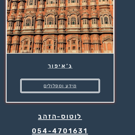
ג’איפור
מידע ומסלולים
לוטוס-הזהב
054-4701631