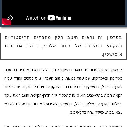
בסרטון זה נראים היטב חלק מהבתים ההיסטוריים
במקטע המערבי של רחוב אלנבי, ובהם גם בית
אוסישקין.
אוסישקין, שהיה טרוד עד צוואר ברעיון הציוני, בילה חודשים ארוכים במסעות
באירופה ובאמריקה, שם עשה נפשות לישוב העברי, גייס כספים ועודד עליה
לארץ.
בפועל, אוסישקין לן בבית ברחוב הירקון לעתים די רחוקות.
שנה לאחר
הקמת הבית בתל-אביב הוא מונה לתפקיד יו”ר הקרן-הקיימת והעביר את עיקר
פעילותו בארץ לירושלים. בכלל, אוסישקין היה ירושלמי בזהותו ומעולם לא חש
עצמו בבית, כאשר שהה בתל-אביב.
במאמר מערכת בעיתון ‘הפועל הצעיר’ בא לידי ביטוי כעס של