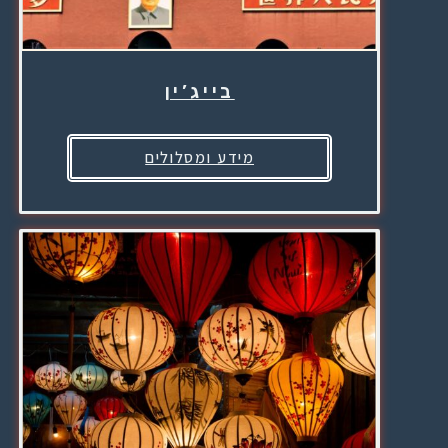
בייג’ין
מידע ומסלולים