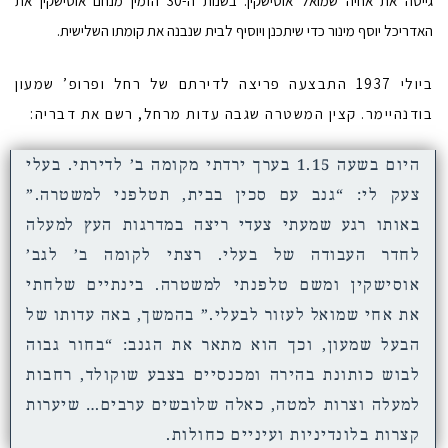
גייסה את אחיה שמואל אוסישקין. בשנות ה-30 הזמין מנחם אוסישקין את
האדריכל יוסף מינור כדי שיתכנן ויוסיף לבית שנבנה את קומתו השלישית.
ביולי 1937 התבצעה פריצה לדירתם של רחל ופרופ’ שמעון
בודנהיימר. קצין המשטרה שגבה עדות מרחל, רשם את דבריה:
היום בשעה 1.15 בערך ירדתי מקומה ב’ לדירתי. בעלי
צעק לי: “גנב עם סכין בבית, תטלפני למשטרה.”
באותו רגע שמעתי צעדי ריצה במדרגות העץ למעלה
לחדר העבודה של בעלי. רצתי לקומה ב’ לגב’
אוסישקין ומשם טלפנתי למשטרה. בינתיים שלחתי
את אחי שמואל לעזור לבעלי.” בהמשך, באה עדותו של
הבעל שמעון, וכך הוא מתאר את הגנב: “בחור גבוה
לבוש כותונת בהירה ומכנסיים בצבע שוקולד, רחבות
למעלה וצרות למטה, כאלה שלובשים ערבים… שיערות
קצרות בלונדיניות ועיניים כחולות.