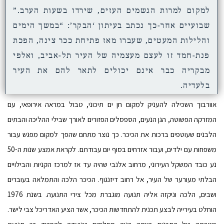
למקום למרות הגשמים העזים, שירדו בשעות הערב.”
שבועיים אחר-כך נכתב בעיתון ‘הבקר’: “במשך הימים
והלילות המעטים, שעברו מאז פתיחת ככר צינה, הפכת
פנת-חמד זו לעצם מעצמיה של העיר תל-אביב, ואלפי
מבקריה כבר אינם יכולים לתאר להם את העיר
בלעדיה.
אוורבוך השכילה להעניק למקום חן ים תיכוני, טבול במראה אירופאי, עם
המזרקה הפשוטה, הגן הנעים, הספסלים הפזורים לאורך שבילי ההליכה והבתים
הלבנים שעוטפים ברכות את הכיכר. כך נוצר מתחם שהפך למקום מפגש עבור
משפחות עם ילדים, ועבור אזרחים בסוף יום עבודתם. לקראת אמצע שנות ה-50
נע כובד המשקל העירוני, מרחוב אלנבי שהיה עד אז למרכז הקניות והבילויים
הבלתי מעורער של העיר, אל רחוב דיזנגוף. הכיכר הלכה והתמלאה בעוברים
ושבים, הלכה וניקזה אליה תנועה מוגברת מכל צירי התנועה. בשנת 1976
הוחלט בעירייה לבצע תכנית להתחדשות הכיכר, אשר הציע האדריכל צבי לישר.