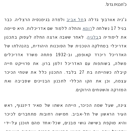
כ’תכנית גדס’.
ג’ניה אוורבוך גדלה ב
תל אביב
ולמדה בגימנסיה הרצליה. כבר
בגיל 17 נשלחה ל
רומא
והחלה ללמוד שם אדריכלות. היא סיימה
את לימודיה ב
בלגיה
. לאחר ששבה ארצה החלה לעסוק בתכנון
אדריכלי במחלקה הטכנית של הסוכנות היהודית, בהנהלתו של
האדריכל ריכרד קאופמן, וב-1932 פתחה משרד אדריכלים
משלה, בשותפות עם האדריכל זלמן ברון. את פרוייקט חייה
קיבלה כשהייתה בת 27 בלבד. התכנון כלל את שטחי הכיכר
עצמה, וכן את הקו הכללי לתכנון הבניינים שסביבה ואת
המזרקה והשטחים הירוקים.
צינה, שעל שמה הכיכר, הייתה אשתו של מאיר דיזנגוף, ראש
העיר הראשון של תל-אביב. חמישה רחובות מתחברים לכיכר
והיא מוקפת בשישה גושי מבנים, שכל-אחד מהם תוכנן על-ידי