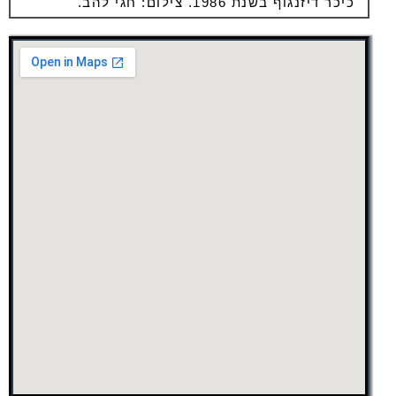
כיכר דיזנגוף בשנת 1986. צילום: חגי להב.