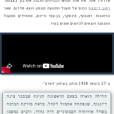
אדריכל אחר. את אחד מגושי הבניינים תכננה אוורבוך בעצמה.
רחוב דיזנגוף
נכנס אל מעגל התנועה מצפון ויוצא מדרום. שאר
הרחובות: זמנהוף, פינסקר, בן-עמי וריינס, מתחילים ממעגל
התנועה ויוצאים לכיוונים שונים בעיר.
ב-27 בינואר 1938 נכתב בעיתון ‘הארץ’:
הלילה הוארה בפעם הראשונה הגינה שבככר צינה
דיזנגוף, שנפתחה אתמול לקהל. מראה מזרקת הברכה
בשלל אורותיה הצבעוניים היה נהדר, ורבים נמשכו