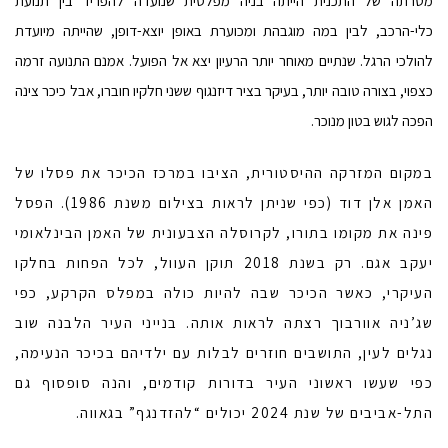
מטרתה של התכנית הייתה בניה מפלסית שנועדה להפריד בין תנועת
כלי-הרכב, לבין במה מוגבהת ומכוערת באופן יוצא-דופן, שהייתה מיועדת
להולכי הרגל. שנתיים מאוחר יותר הרעיון יצא אל הפועל. אמנם התנועה זרמה
כצפוי, בצורה טובה יותר, בעיקר בציר דיזנגוף ששני חלקיו חוברו, אבל כיכר צינה
הפכה לגוש בטון מנוכר.
במקום המזרקה ההיסטורית, הציבו במרכז הכיכר את פסלו של
האמן אלן דוד (כפי שניתן לראות בצילום משנת 1986). הפסל
פינה את מקומו בתורו, לקרוסלה הצבעונית של האמן הבינלאומי
יעקב אגם. רק בשנת 2018 תוקן העוול, לכל הפחות בחלקו
העיקרי, כאשר הכיכר שבה להיות כולה במפלס הקרקע, כפי
שג’ניה אוורבוך רצתה לראות אותה. בנייני העיר הלבנה שוב
נגלים לעין, התושבים חוזרים לבלות עם ילדיהם בכיכר הנעימה,
כפי שעשו ראשוני העיר בדורות קודמים, והנה סופסוף גם
התל-אביבים של שנת 2024 יכולים “להזדנגף” בגאווה.