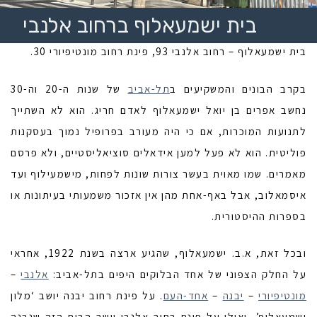
בית ישמעאלוף ברחוב אלנבי
בית ישמעאלוף – רחוב אלנבי 93, פינת רחוב מונטיפיורי 30.
בקרב הבונים והמשקיעים ב
תל-אביב
של שנות ה-20 וה-30
נחשב אפרים בן יואל ישמעאלוף לאדם חריג. הוא לא השתייך
לתנועות המוכרות, אם כי היה מעורב בפרופיל נמוך בעסקנות
פוליטית. הוא לא פעל למען אידאלים סוציאליסטיים, ולא פרסם
מאמרים. שמו מאוית בעשר צורות שונות לפחות, מישמעילוף ועד
איסמאלוב, אבל באף-אחת מהן אין אזכור משמעותי בעיתונות או
בספרות ההיסטורית.
ובכל זאת, א.ב. ישמעאלוף, שהגיע ארצה בשנת 1922, אחראי
על החלק הצפוני של אחד הבלוקים היפים בתל-אביב:
אלנבי
–
מונטיפיורי
–
יבנה
–
אחד-העם
. על פינת רחוב יבנה יושב ‘מלון
ישמעאלוף’, ואילו על פינת רחוב אלנבי יושב הבית הזה שנבנה