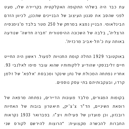
עת כבר היה בשלהי התקופה האקלקטית בקריירה שלו, מעט
לפני שהסב את סגנון העיצוב של הבניינים שתכנן, לכיוון הזרם
הבינלאומי. הבניין נמצא במרחק של 250 מטר בלבד מ’גימנסיה
הרצליה’, בלבה של השכונה ההיסטורית ‘חברה חדשה’ שנודעה
באותה עת כ’תל-אביב מרכזית’.
באוקטובר 1929 החלה קומת החנויות לפעול. ראשון היה החייט
חיים זליבנסקי שהודיע ללקוחותיו שהוא עובר מיפו לאלנבי 93.
אחריו נפתחה המכולת של נתן שינקר ומכבסת ‘אלפא’ של זלמן
קרדו, ובעקבותיהם בתי עסק נוספים.
בקומות המגורים, מלבד מעונות הדיירים, נפתחה מרפאה של
רופאת השיניים, הד”ר צ’צ’יק, תיאטרון בובות של האחיות
רובנזון, וכן מועדון של פעילות ויצ”ו. בפברואר 1933 נקראות
החברות להכשרה מקצועית: “הרוצות להירשם לקורס שני