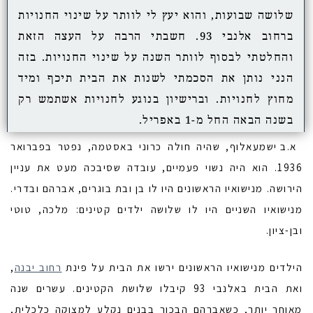
שלושה שבועות, והוא יעץ לי לוותר על שינוי החנויות
ברחוב אלנבי 93. חשבתי הרבה על העצה הזאת
והחלטתי לבסוף לוותר השנה על שינוי החנויות. בזה
הנני נותן את הסכמתי לשנות את הבית תיכף ומיד
מחוץ לחנויות. וברישיון בנוגע לחנויות אשתמש רק
בשנה הבאה החל מ-1 באפריל.
א.ב ישמעאלוף, שהיה חולה כרוני באסטמה, נפטר בפברואר
1936. הוא היה נשוי פעמיים, עובדה שסיבכה מעט את עניין
הירושה. מנישואיו הראשונים היו לו בן ובת בוגרים, אברהם ובדרי.
מנישואיו השניים היו לו שלושה ילדים קטינים: מלכה, טוטי
ובן-ציון.
הילדים מנישואיו הראשונים ירשו את הבית על פינת
רחוב יבנה
,
ואת הבית באלנבי 93 קיבלו שלושת הקטינים. עשרים שנה
מאוחר יותר, כשאברהם הבכור בבנים נקלע למצוקה כלכלית,