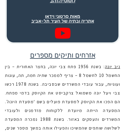
לוטוס-הזהב
מאות סרטוני וידאו
אתריה ובתיה של העיר תל-אביב
אזרחים ותיקים מספרים
ניב יונה
: בשנת 1956 פתח צבי יונה, בחצר האחורית – בין
החשמל 10 לחשמל 8 – צריף לממכר שתיה חמה, תה, עוגות
ועוגיות, עבור עובדי המשרדים שבסביבה. בשנת 1978 רכשו
צבי ויעל יונה משמואל צרקביסט את הקיוסק בדמי מפתח.
הם הפכו את הקיוסק למסעדת פועלים בשם ‘מסעדת היונה’.
המסעדה הייתה מיועדת ללקוחות מזדמנים ולעובדי
המשרדים והעסקים באזור. בשנת 1988 נמכרה המסעדה
לשלושה שותפים שהמשיכו והפעילו אותה במשך מספר שנים,