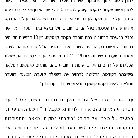
להלן ציטוט מתוך פרוטוקול ישיבת המועצה מיום 20 בינואר 1950: “בקשה
למתן אישור עקרוני להקמת קיוסק למכירת גזוז על שם האדון שמואל צרקביסט
שנתמך על ידי המחלקה לעזרה סוציאלית בסכום חודשי של ארבע ל”י. המבקש
מודיע שיש לו הסכמת בעל הבית. רחוב ברזילי נמצא באזור מסחרי, אך אינו
נכלל ברשימת הרחובות בהם מותרת הקמת קיוסקים. בין 13 הבניינים הקיימים
ברחוב זה אושרו רק ארבעה לצורך מסחרי. הבית הנ”ל טרם מותאם לצרכי
מסחר. המועצה בישיבתה מיום 27.11.49 החליטה להעביר למליאה את שאלת
הכללתו של רחוב ברזילי ברשימת הרחובות בהם מותרים קיוסקים. המליאה
בישיבתה הקודמת החליטה להחזיר את השאלה לוועדת המשנה. הוועדה
החליטה לאשר הקמת קיוסק בתנאי שיהיה בנוי בקו הבניין.”
עם השנים מצבו של הבניין הלך והתדרדר. בשנת 1957 בעל
הבית היה אדם בשם אהרון לוי והוא מקבל דו”ח ממהנדס עירוני
המעיד על מצבו של הבית: “ביקרתי במקום ומצאתי התפוררות
התקרות, חתיכות טיח וגושי בטון נופלים מהן. יש לדרוש מבעל
הבית תיקון מיידי.” חודשיים מאוחר יותר מגיע לעירייה מכתב