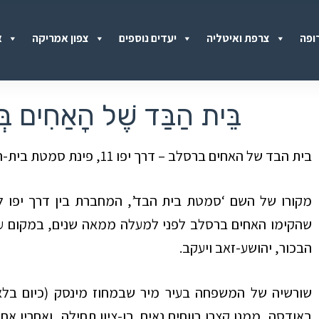
ופה
צרפת ואיטליה
יעדים נוספים
צפון אמריקה
א
בֵּית הַבַּד שֶׁל הָאַחִים בּ
בית הבד של האחים ברסלב – דרך יפו 11, פינת סמטת בית-הבד 1.
מקורו של השם ‘סמטת בית הבד’, המחברת בין דרך יפו ל
שהקימו האחים ברסלב לפני למעלה ממאה שנים, במקום עליו
הבכור, יהושע-זאב ויעקב.
שורשיה של המשפחה בעיר מיר שבמחוז מינסק (כיום בלא
באודסה, ממנו קצרו רווחים נאים. בן-ציון תחילה, ואחריו אחו