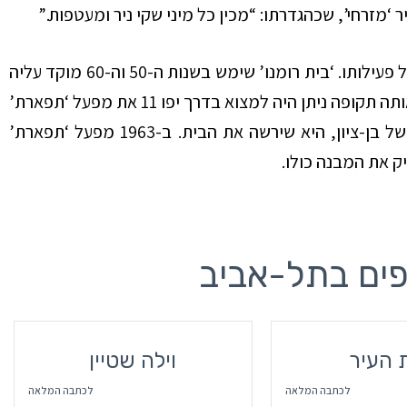
מזרחי’, שכהגדרתו: “מכין כל מיני שקי ניר ומעטפות.”
‘ היו השלכות גם על פעילותו. ‘בית רומנו’ שימש בשנות ה-50 וה-60 מוקד עליה
לרגל לרבים מתושבי העיר שחיפשו בגדים במחירים נוחים. באותה תקופה ניתן היה למצוא בדרך יפו 11 את מפעל ‘תפארת’
– “קונפקציה לבגדי ילדים.” אלישבע פלטניק, בתו היחידה של בן-ציון, היא שירשה את הבית. ב-1963 מפעל ‘תפארת’
ק את המבנה כולו.
פים בתל-אביב
 העיר
וילה שטיין
לכתבה המלאה
לכתבה המלאה