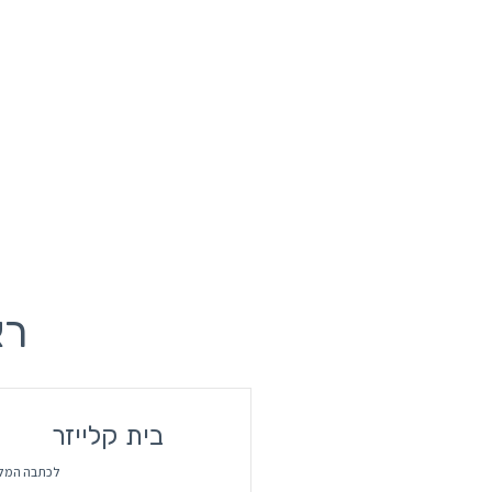
רא
בית קלייזר
לכתבה המל