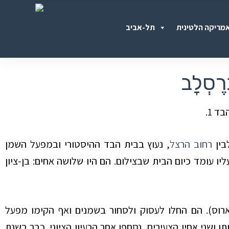
S
מריקה הלטינית
תל-אביב
k
i
p
ְרֶסְלָב
t
o
c
o
בין
רחוב הרצל
, נעוץ בבית הבד ההיסטורי ובמפעל השמן
n
 עומד כיום הבית שבצילום. הם היו שלושה אחים: בן-ציון
t
e
n
רוס). הם החלו לעסוק ולסחור בשמנים ואף הקימו מפעל
t
תו ושני אחיו הצעירים, נסחפו אחר הרעיון הציוני. כבר בשנת