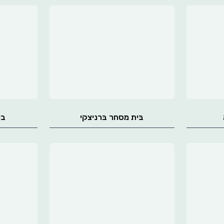
בּית מסחר בּרניצקי
בי