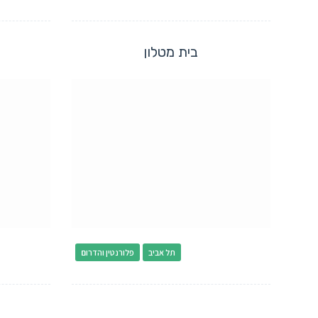
בית מטלון
תל אביב
פלורנטין והדרום