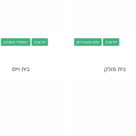
תל אביב
פלורנטין והדרום
תל אביב
רוטשילד והסביבה
בית פולק
בית וייס