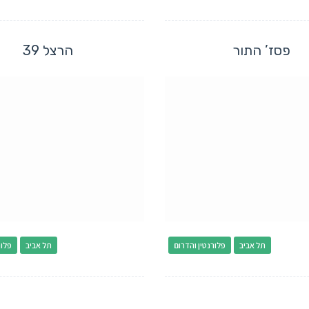
פסז’ התור
הרצל 39
תל אביב
פלורנטין והדרום
תל אביב
פלור