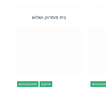
בית פּומרוק ושלוּש
נטין והדרום
תל אביב
פלורנטין והדרום