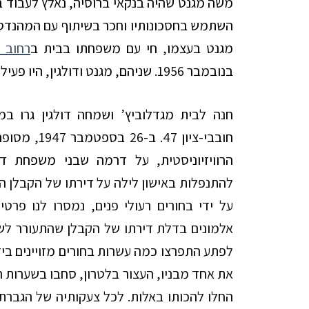
משה מגנט שהיה בנקאי ברוסיה, נאלץ לעבוד בב
השתמש בחסכונותיו וחכר בשיתוף עם המהנדס 
מגנט בעצמו, חי עם משפחתו בבית ב
רחוב ב
בנובמבר 1956. שניהם, מגנט ודולגין, היו פעילים בתנועה הרוויזיוניסטית.
חנה לבית מגדלוביץ’ ושמחה דולגין גרו במ
חובבי-ציון 7
הרוויזיוניסטית, על דרמה שבני משפחת דו
להתנפלות באישון לילה על דירתו של הקבלן הי
אלמונים בדלת דירתו של הקבלן שהתעורר לש
לפתע התפרצו כמה עשרות בחורים מזויינים ביד
את אחד מבניו, העצור בלטרון, סחבו בשערות ר
החלו להכותו באלות. לכל צעקותיה של הגברת דול