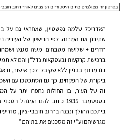
בסרטון זה מצולמים בתים היסטוריים הניצבים לאורך רחוב חובבי-צי
האדריכל שלמה גפשטיין, שאחראי גם על בני
שתיכנן את המבנה. לפי הרישיון של העיריה ני
חדרים + שלושה מטבחים. משה מגנט ושמחה ד
ברכישת קרקעות ובעסקאות נדל”ן והם לא תמיד 
בנו מרתף בבניין ללא שקיבלו לכך אישור, ודא
ביקורת של הפקחים.
כך גם הסתכסכו עם השכני
זה של העיר, בו החולות נחפרו יתר על המ
בספטמבר 1935 כותב להם המנהל ה
ביתכם ההולך ונבנה ברחוב חובבי-ציון, מודיעים
מגרשיהם וע”י זה מסכנים את בתיהם.”