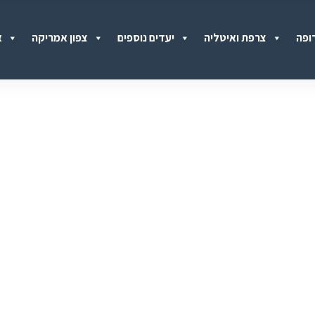
ופה
צרפת ואיטליה
יעדים נוספים
צפון אמריקה
א