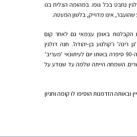
גין נחבט בכל גופו. במהומה הצליח בנו
שהועבר, אינו מדוייק, בלשון המעטה.
) המשיך בעבודות הקבלנות באופן עצמאי גם לאחר קום
רינה’ ו’קולנוע בן-יהודה’. חנה דולגין
שחגגה ביום העצמאות 1984 את יום הולדתה ה-90 סיפרה באותו יום לעיתונאי ‘מעריב’
ושרים. השמחה הייתה שלמה עד שנודע על
בבניין ובאותה הזדמנות הוסיפו לו קומה וחניון