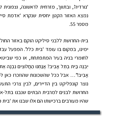
‘נורדיה’, ובתווך, מזרחית לראשונה, וצפונית
נמצא האזור הקטן יחסית שנקרא ‘אדמת סיליק
מספר 55.
בית-החרושת ללבני סיליקט הוקם באזור החולות,
ימינו, במקום בו עומד ‘בית כלל’.
המפעל עבד 
לחומרי בניה בעיר המתפתחת, או כפי שביטא זאת 
יִבְנֶה בַּיִת בְּתֵל אָבִיב? אֲנַחְנוּ הַחֲלוּצִים נִבְנֶה אֶת
אָבִיב!”… אבל ככל שהשכונות שהוזכרו כאן ל
החרושת לבנים למרבית הבתים שנבנו בתל-אב
שהיו מעורבים ברכישתו הם אלו שבנו את ‘בית מגנט 