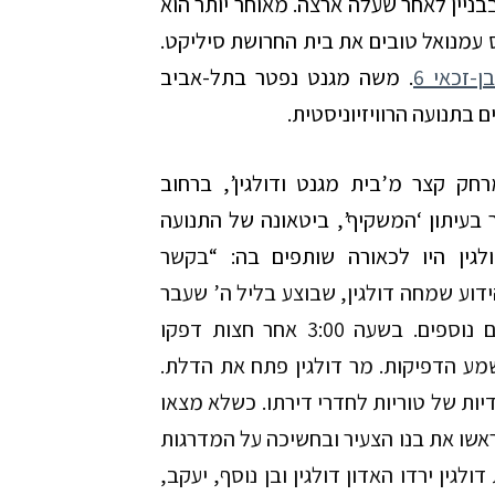
ניין לאחר שעלה ארצה. מאוחר יותר הוא
עמנואל טובים את בית החרושת סיליקט.
ן-זכאי 6
. משה מגנט נפטר בתל-אביב
רחק קצר מ’בית מגנט ודולגין’, ברחוב
4. ב-26 בספטמבר 1947, מסופר בעיתון ‘המשקיף’, ביטאונה של התנועה
לגין היו לכאורה שותפים בה: “
בקשר
דוע שמחה דולגין, שבוצע בליל ה’ שעבר
על ידי בחורים רעולי פנים, נמסרו לנו פרטים נוספים. בשעה 3:00 אחר חצות דפקו
מע הדפיקות. מר דולגין פתח את הדלת.
יות של טוריות לחדרי דירתו. כשלא מצאו
אשו את בנו הצעיר ובחשיכה על המדרגות
גין ירדו האדון דולגין ובן נוסף, יעקב,