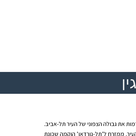
ין
רדאו’ סימנה בשנות ה-30 המוקדמות את גבולה הצפוני של העיר תל-אביב.
עיר. ממזרח ל’תל-נורדאו’ הוקמה שכונת