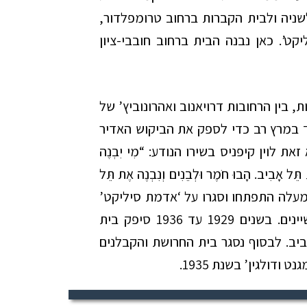
 לשניה ולבית הקברות ברחוב טרומפלדור,
ט’. כאן נבנה הבית ברחוב חובבי-ציון
 בין הרחובות דרויאנוב ואהרונוביץ’ של
במרץ רב כדי לספק את הביקוש האדיר
לוין קיפניס בשירו הנודע: “מִי יִבְנֶה
 תֵּל אָבִיב. הָבוּ חֹמֶר וּלְבֵנִים וְנִבְנֶה אֶת תֵּל
מעלה התפתחו וסגרו על ‘אדמת סיליקט’
נוצר קונפליקט בין הדיירים, לבין צרכי התעשיינים. בשנים 1929 עד 1936 סיפק בית
יב. לבסוף נסגר בית החרושת והקבלנים
ודולגין’ בשנת 1935.