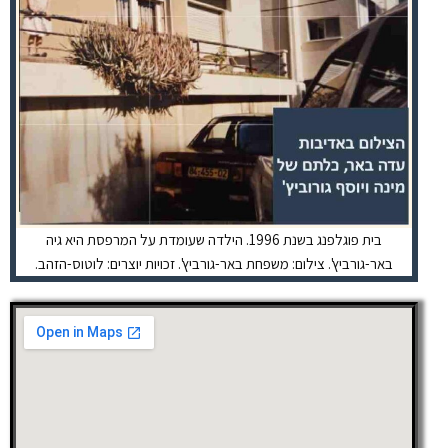
בית פוגלפנג בשנת 1996. הילדה שעומדת על המרפסת היא גיה
באר-גורביץ'. צילום: משפחת באר-גורביץ'. זכויות יוצרים: לוטוס-הזהב.