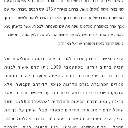
להיות בעלת הבית הבלעדית של המבנה ברחוב גורדון 19. היא עצמה גרה עם
שני בניה, משה (מקס) ואשר, ברחוב בן-יהודה 176. שני הבנים עיברתו את שם
משפחתם לזכרו של אביהם המנוח נתן פוגלפונג והפכו למשה ולאשר בר-נתן.
אגף אחר במשפחת פוגלפונג שינה את שם משפחתו לצפורי. אשר בר-נתן נשא
לאשה את אדית לבית פינקלשטיין, אחותו הגדולה של זלמן שובל, מי שהפך
לימים לחבר כנסת ולשגריר ישראל בארה”ב.
אדית ואשר בר-נתן עברו לגור בדירה, בקומה השלישית של
הבית ברחוב גורדון. בספטמבר 1959 ניתן להם אישור לבנות
דירת גג בת שני חדרים. הדירה הייתה מיועדת להוות תוספת
מגורים המחוברת בגרם מדרגות פנימי, לדירתם הקבועה. אלא
שבמקום שני חדרים נבנתה דירת הגג עם שלושה חדרים. אשר
בר-נתן, נציג חברת הביטוח ההולנדית ‘אמסטרדם 1790’ חשב
שיוכל להפוך את אחד החדרים למשרד מבלי שייתן על-כך את
הדין, אבל העירייה הגישה תביעה כנגד גברת פוגלפנג וכנגד
הקבלן, בבית-המשפט העירוני, בגין חריגות בניה. במכתב