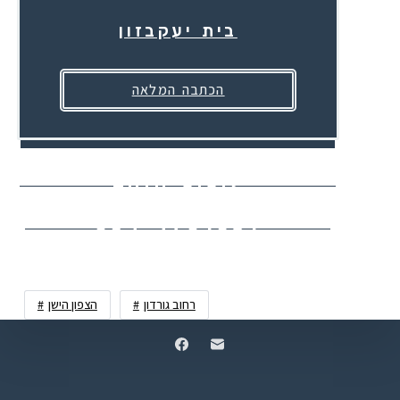
בית יעקבזון
הכתבה המלאה
לוטוס-הזהב
054-4701631
רחוב גורדון
הצפון הישן