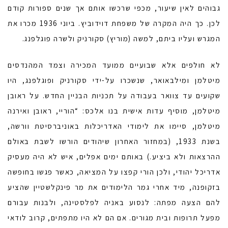
גבוהים לאין שיעור, מכפי שרכשו אותם אך שנים ספורות קודם
לכן. כך היה המקרה של משפחת דוידוביץ. ביוני 1936 מכרו את
המגרש ועליו ביתם, למשה (מוריץ) סקורניק ולשרה פוגלפנג.
לא חולפים אלא שבועיים ממועד המכירה וצמד המהנדסים
מיטלמן ומילבאואר, שנשכרו על-ידי סקורניק ופוגלפנג, היו
שקועים עד צוואר בעבודה על תכניות הבניין החדש. על ראובן
מיטלמן, מוסיף עדות אישית בנו אלכס: “הוריי, ראובן ואירנה
מיטלמן, סיימו את לימודי האדריכלות באוניברסיטת וורשה,
בשנת 1933, (במחזור האחרון שיהודים הורשו לשבת באולם
ההרצאות ולא ביציע.) באותם ימים אפלים, איש לא היה מעסיק
אדריכל יהודי, ולכן הורי קפצו על המציאה, כאשר פגשו בחופשה
בזקופנה, מיד אחרי גמר הלימודים את מר פינקלשטיין שהציע
להם הצעה מפתה: לנסוע באניה לפלסטינה, ולבנות עבורם
מפעל תרופות ובית מגורים. אם הם לא היו מתפתים, קרוב לודאי