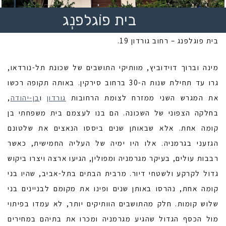
בית פוֹגלפנְג
בית פוגלפנג – רחוב גורדון 19.
מינה וברוך דוידוביץ, מוותיקי התושבים של שכונת תל-נורדאו,
גרו עד תחילת שנות ה-30 ברחוב סירקין. באותה תקופה רכשו
את המגרש השני ממזרח לצומת הרחובות
גורדון
ו
בן-יהודה
,
בחלקה הצפוני של השכונה. הם בנו לעצמם בית משפחתי בן
קומה אחת. אלא שבאותן שנים ביססו הנאצים את שלטונם
הגזעני בגרמניה. אלו היו ימיה של העליה החמישית, כאשר
רבבות עולים, בעיקר מגרמניה ומפולין, הגיעו ארצה ויצרו ביקוש
גדול לקרקע ולשטחי דיור. מרבית הבתים בתל-אביב, שהיו בני
קומה אחת, נהרסו באותן שנים ופינו את מקומם לבניינים בני
שלוש קומות. חלק מהתושבים הוותיקים יותר, לא עמדו בפיתוי
מול הכסף הגדול שהגיע מגרמניה ומכרו את בתיהם במחירים