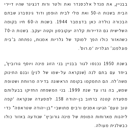
בבניין, את מנדל אלכסנדר ואת ולטר ורות דנציגר שהיו דיירי
הבית בשנות ה-50 ואת מלי לבית הופמן ודוד גינסברג שבתם
הבכורה נולדה כאן בדצמבר 1944. בשנות ה-60 חיו בקומה
השלישית גם הדיירות קלרה יעקובסון וקטה יעקב. בשנות ה-70
כשהאזור כולו הפך למוקד של גלריות אמנות, נפתחה ב’בית
פוגלפנג’ הגלריה ‘מ.רוס’.
בשנת 1950 נכנסו לגור בבניין בני הזוג מינה ויוסף גורוביץ’,
ביחד עם בתם לנה (שנקראה על-שמו של לנין) ובנם התינוק
משה’לה. הם התמקמו בקומה הראשונה בדירה מרווחת ושטופת
שמש, בה גרו עד שנת 1999. בני המשפחה החזיקו בבעלותם
מסעדה קטנה ברחוב בן-יהודה 158. למסעדה שנקראה ‘קפה
טוב טעם’ הגיעו אמנים ורבים מתושבי “בן-יהודה שטראסה” כדי
ליהנות מארוחות המופת של מינה גורוביץ’ שנודעה באזור כולו
כבשלנית מעולה.