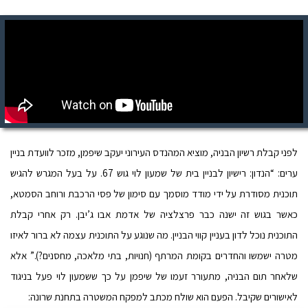
לפני קבלת רשיון הבניה, מוציא המהנדס העירוני יעקב שיפמן, מזכר לוועדת בניין
ערים: “הנדון: רישיון לבניין בית של שמעון לוי גוש 67. על בעל המגרש להגיש
תוכנית מסודרת על ידי מודד מוסמך עם סימון של פסי הרכבת ורוחב הסמטא,
כאשר בגוש זה ישנה כבר פרצלציה של אדמת אבו ג’יבן. רק אחרי קבלת
התוכנית נוכל לדון בעניין קווי הבניין. מה שנוגע על התוכנית עצמה לא ברור לאיזו
מטרה ישמשו והחדרים בקומת המרתף (חנויות, בתי מלאכה, מחסנים?).” אלא
שלאחר תום הבניה, מתעורר זעמו של שיפמן על כך ששמעון לוי פעל בניגוד
לאישורים שקיבל. הפעם הוא שולח מכתב למפקח המשטרה בתחנת שרונה: