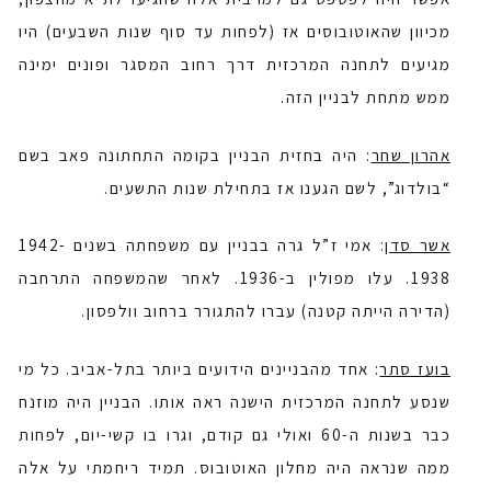
מכיוון שהאוטובוסים אז (לפחות עד סוף שנות השבעים) היו
מגיעים לתחנה המרכזית דרך רחוב המסגר ופונים ימינה
ממש מתחת לבניין הזה.
אהרון שחר
: היה בחזית הבניין בקומה התחתונה פאב בשם
“בולדוג”, לשם הגענו אז בתחילת שנות התשעים.
אשר סדן
: אמי ז”ל גרה בבניין עם משפחתה בשנים 1942-
1938. עלו מפולין ב-1936. לאחר שהמשפחה התרחבה
(הדירה הייתה קטנה) עברו להתגורר ברחוב וולפסון.
בועז סתר
: אחד מהבניינים הידועים ביותר בתל-אביב. כל מי
שנסע לתחנה המרכזית הישנה ראה אותו. הבניין היה מוזנח
כבר בשנות ה-60 ואולי גם קודם, וגרו בו קשי-יום, לפחות
ממה שנראה היה מחלון האוטובוס. תמיד ריחמתי על אלה