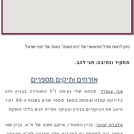
ניתן לראות מודל מיניאטורי של ‘בית האניה’ באתר של ‘מיני ישראל’.
תחקיר וכתיבה: חגי להב.
אזרחים ותיקים מספרים
אבי עומרד
: סבתא שלי נעימה ז”ל התגוררה בבניין הזה
בדירונת קטנה וצפופה במשך מספר שנים בשנות ה-60. זוכר
היטב את הביקורים בבניין ובעיקר המיית יונים בלתי פוסקת.
אלברט יעקבי
: בניין הסטורי, אייקון חשוב של ת״א. בניין שאי
אפשר היה לפספס גם למרבית אלה שהגיעו לת״א מהצפון,