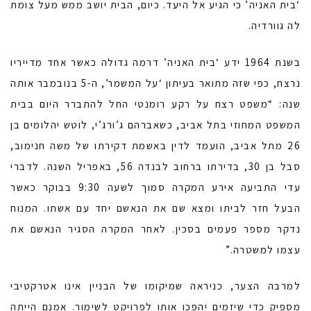
‘בית האניה’ כי הגיע אל היעד. כיום, הבית יושב ממש מעל צומת
לה גוורדיה.
בשנת 1964 ידע ‘בית האניה’ דרמה גדולה כאשר אחד מדייריו
נרצח, כפי שזה מתואר בעיתון ‘על המשמר’, ה-5 בנובמבר אותה
שנה: “משפט רצח על רקע רומנטי החל להתברר היום בבית
המשפט המחוזי בתל אביב, כשאברהם ג’ורג’י, לוטש יהלומים בן
26 מתל אביב, הועמד לדין באשמת דקירתו של משה חנימוב,
סבל בן 30, בדירתו ברחוב לבנדה 56, באפריל השנה. לדברי
עדי התביעה אירע המקרה סמוך לשעה 9:30 בבוקר כאשר
הבעל חזר לביתו ומצא שם את הנאשם יחד עם אשתו. המנוח
נדקר מספר פעמים בסכין. לאחר המקרה הסגיר הנאשם את
עצמו למשטרה.”
למרבה הצער, כניראה שמיקומו של הבניין אינו אטרקטיבי
מספיק כדי שיזמים יהפכו אותו לפרויקט לשימור. אמנם הייתה