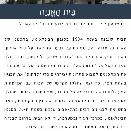
בֵּית הָאֳנִיָּה
בית
שמעון לוי – רחוב לבנדה 56. ידוע יותר כ’בית האניה’.
הבית שנבנה בשנת 1934 בסגנון הבינלאומי, בתכנונו של
האדריכל אריה כהן, ממוקם על גבעה שחולשת על נחל איילון,
באזור שנקרא בימים ההם ‘שכונת שובע’. למעשה, זהו גבולה
המזרחי של שכונת נווה שאנן. המבנה הטופוגרפי של הגבעה חייב
את המתכננים למצוא פתרונות יצירתיים כדי “לדחוס” את הבניין
בשטח הצר. כך יצא שחלקו הקדמי של הבית עם המרפסות
המעוגלות נראה כחרטומה של ספינה, ואילו חלקו האחורי שהולך
ומתקצר נראה כירכתי הספינה. למרות שהבנין רחוק מהים, וזאת
בהשוואה לבניינים רבים בתל-אביב שנבנו בשנות ה-30 בסגנון
הבינלאומי, במרכז העיר ובמערבה, דווקא הבית ברחוב לבנדה
– בזכות מראהו הייחודי – זיכה אותו בשם ‘בית האניה’.