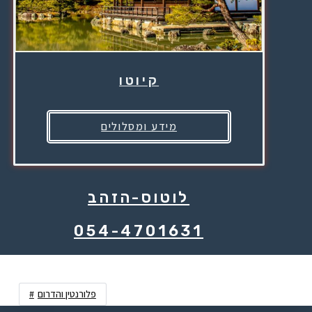
קיוטו
מידע ומסלולים
לוטוס-הזהב
054-4701631
פלורנטין והדרום