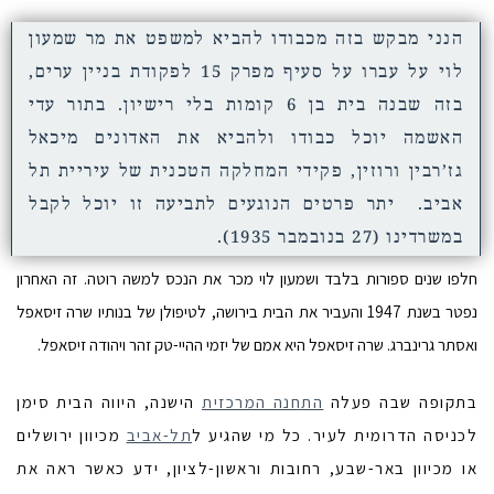
הנני מבקש בזה מכבודו להביא למשפט את מר שמעון
לוי על עברו על סעיף מפרק 15 לפקודת בניין ערים,
בזה שבנה בית בן 6 קומות בלי רישיון. בתור עדי
האשמה יוכל כבודו ולהביא את האדונים מיכאל
גז’רבין ורוזין, פקידי המחלקה הטכנית של עיריית תל
אביב. יתר פרטים הנוגעים לתביעה זו יוכל לקבל
במשרדינו (27 בנובמבר 1935).
חלפו שנים ספורות בלבד ושמעון לוי מכר את הנכס למשה רוטה. זה האחרון
נפטר בשנת 1947 והעביר את הבית בירושה, לטיפולן של בנותיו שרה זיסאפל
ואסתר גרינברג. שרה זיסאפל היא אמם של יזמי ההיי-טק זהר ויהודה זיסאפל.
בתקופה שבה פעלה
התחנה המרכזית
הישנה, היווה הבית סימן
לכניסה הדרומית לעיר. כל מי שהגיע ל
תל-אביב
מכיוון ירושלים
או מכיוון באר-שבע, רחובות וראשון-לציון, ידע כאשר ראה את