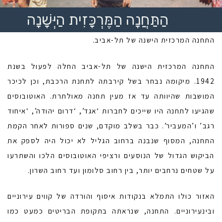
הַתַּחֲנָה הַמֶּרְכָּזִית הַיְּשָׁנָה
התחנה המרכזית הישנה של תל-אביב.
התחנה המרכזית הישנה של תל-אביב החלה לפעול בשנת
1942. מיקומה נבחר בשל קירבתה לתחנת הרכבת, וכן לכיכר
המושבות שהיוותה עד אז מעין תחנה מאולתרת. האוטובוסים
שהגיעו לתחנה היו שייכים לחברות ‘אגד’, ‘דרום יהודה’, ‘איחוד
רגב’ ו’המעביר’. כבר בשלב מוקדם, שנים ספורות לאחר הקמת
התחנה, המסוף שנבנה ברחוב הגליל לא יכול היה לספק את
הביקוש הגדול של הנוסעים ורציפי האוטובוסים הלכו והשתרעו
על שטחים נרחבים יותר, בין רחוב סלומון ועד רחוב השרון.
האזור כולו התמלא בנקודות איסוף והורדה של קווים עירוניים
ובינעירוניים. התחנה, שנראתה בתקופת הבריטים כמעט כמו