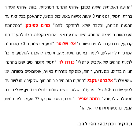
“הזוועה האמיתית הייתה כמובן שירותי התחנה המרכזית. בעת שירותי הסדיר
בחרתי תמיד, גם אחרי 8 שעות נסיעה באוטובוס מסיני, להתאפק בכל זאת עד
ההגעה הביתה, ובלבד שלא להזדקק להם.”
מרים ספיבק
: “במלחמת
העצמאות הופצצה התחנה. הייתי שם עם אמי ואחותי הקטנה. רצנו למעבר תת
קרקעי, דרכו עברו לקווים השונים.”
אלי שלוסר
: “נסעתי בשנות ה-70 מהתחנה
המרכזית לירושלים, ללמוד באוניברסיטה. אהבתי מאד להיכנס לקולנוע ‘מרכז’
לראות סרטים של אלביס פרסלי.”
כנרת לוי
: “תמיד אזכור ימים יפים בתחנה.
חנויות בגדים, מסעדות, ריחות, מוסיקה מזרחית באוויר, אוטובוסים בשורות. ימי
שישי שלנו.”
אלברט יעקבי
: “המקום הזה היה כור ההיתוך של קיבוץ הגלויות עד
לסוף שנות ה-90. כילד מרעננה, שלאביו הייתה חנות בנחלת-בנימין, יש לי הרבה
נוסטלגיה לתחנה.”
נחמה אופיר
: “זוכרת היטב את קו 33 שעמד ליד חנויות
הנעליים. נסעתי איתו ליד אליהו.”
תחקיר וכתיבה: חגי להב.