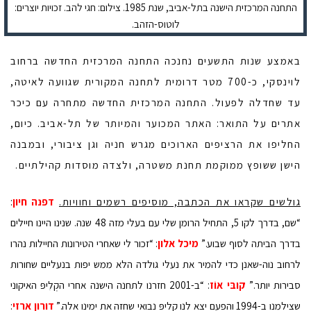
התחנה המרכזית הישנה בתל-אביב, שנת 1985. צילום: חגי להב. זכויות יוצרים:
לוטוס-הזהב.
באמצע שנות התשעים נחנכה התחנה המרכזית החדשה ברחוב
לוינסקי, כ-700 מטר דרומית לתחנה המקורית שגוועה לאיטה,
עד שחדלה לפעול. התחנה המרכזית החדשה מתחרה עם כיכר
אתרים על התואר: האתר המכוער והמיותר של תל-אביב. כיום,
החליפו את הרציפים הארוכים מגרש חניה וגן ציבורי, ובמבנה
הישן ששופץ ממוקמת תחנת משטרה, ולצדה מוסדות קהילתיים.
גולשים שקראו את הכתבה, מוסיפים רשמים וחוויות.
דפנה חיון
:
“שם, בדרך לקו 5, התחיל הרומן שלי עם בעלי מזה 48 שנה. שנינו היינו חיילים
בדרך הביתה לסוף שבוע.”
מיכל אלון
: “זכור לי שאחרי הטירונות החיילות נהרו
לרחוב נוה-שאנן כדי להמיר את נעלי גולדה הלא ממש יפות בנעליים שחורות
סבירות יותר.”
קובּי אוֹז
: “ב-2001 חזרנו לתחנה הישנה אחרי הקְלִיפּ האיקוני
שצילמנו ב-1994 והפעם יצא לנו קליפּ נבואי שחזה את ימינו אלה.”
דורון ארזי
: