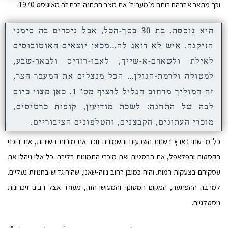
וכך מתאר אברהם רותם מ’מעריב’ את מצב התחנה בכתבה מאוגוסט 1970:
היא גוססת. בת 30 בסך-הכל, אבל ניכרים בה סימני
הזיקנה. איש לא דואג לה…מכאן יוצאים האוטובוסים
לאילת ולשארם-א-שייך, לאבו-רודיס ולבאר-שבע,
למטולה ולרמת-הגולן… הכל מנצלים את המעבר הצר,
זה המוליך מרחוב הגליל לרציף מס’ 1. כאן מצוי כיום
לבה של התחנה: לשכת מודיעין, קופות כרטיסים,
מוכרי העתונים, הקבצנים, והטלפונים הציבוריים.
כל מי שחי בארץ בשנות השבעים והשמונים זוכר את מוניות השירות, את דוכני
הקסטות והפלאפל, את הבסטות ואת מוכרי התמונות בלירה. כל אלו ניהלו את
עסקיהם בצעקות רמות. והיה כמובן רחוב נווה-שאנן, שהיה גדוש בחנויות נעליים.
למרבה ההפתעה, המקום המטונף והמעושן הזה, מעורר אצל רבים זיכרונות
נוסטלגיים.