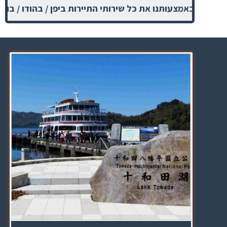
ן באמצעותנו את כל שירותי התיירות ביפן / בהודו / בוייטנאם /