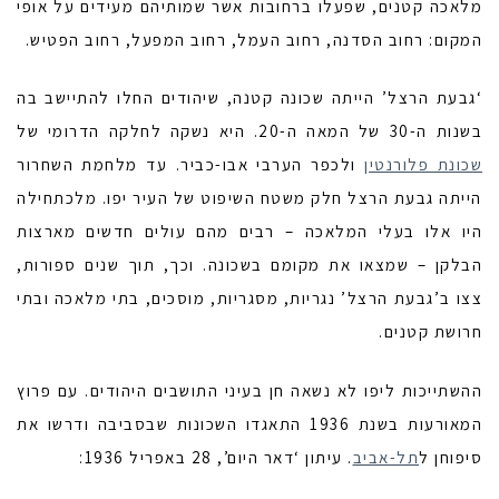
מלאכה קטנים, שפעלו ברחובות אשר שמותיהם מעידים על אופי
המקום: רחוב הסדנה, רחוב העמל, רחוב המפעל, רחוב הפטיש.
‘גבעת הרצל’ הייתה שכונה קטנה, שיהודים החלו להתיישב בה
בשנות ה-30 של המאה ה-20. היא נשקה לחלקה הדרומי של
שכונת פלורנטין
ולכפר הערבי אבו-כביר. עד מלחמת השחרור
הייתה גבעת הרצל חלק משטח השיפוט של העיר יפו. מלכתחילה
היו אלו בעלי המלאכה – רבים מהם עולים חדשים מארצות
הבלקן – שמצאו את מקומם בשכונה. וכך, תוך שנים ספורות,
צצו ב’גבעת הרצל’ נגריות, מסגריות, מוסכים, בתי מלאכה ובתי
חרושת קטנים.
ההשתייכות ליפו לא נשאה חן בעיני התושבים היהודים. עם פרוץ
המאורעות בשנת 1936 התאגדו השכונות שבסביבה ודרשו את
סיפוחן ל
תל-אביב
. עיתון ‘דאר היום’, 28 באפריל 1936: