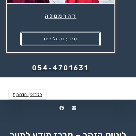
דהרמסלה
מידע ומסלולים
054-4701631
פלורנטין והדרום
לוטוס הזהב – מרכז מידע לתייר