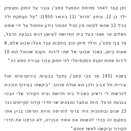
זמן קצר לאחר פתיחת המפעל פסצ’ן עובר על החוק ומעסיק
ילד בן 12. עיתון ‘חרות’ (11 בינואר 1950): “על העסקת ילד
בגיל 12 שהוא למטה מין הגיל המותר נידון אתמול על ידי שופט
השלום מר מאני בעל בית החרושת לעישון דגים בגבעת הרצל,
מר צבי פסצ’ן. הילד סימן-טוב בוחבוט עבד אצלו שבוע שלם, 8
שעות ביום, בשכר שבועי של שתי לירות. הקנס שהוטל הוא 10
לירות שהוא הקנס המקסימלי לפי החוק עבור עבירה מסוג זה.”
בשנת 1951 מר צבי פסצ’ן נתקל בבעיות בירוקרטיות מול
עיריית תל אביב ולכן הוא שולח מכתב: “ביקשתי בצירוף תוכנית
להרשות לי רישיון בשביל בית חרושת ובית הקירור שלי הבנוי
בגבעת הרצל. היות ובחצר נמצאים שני חדרי קירור הקיימים כבר
15 שנים ובתוכנית היה צריף להריסה והיות והרסנו בניין אחר
במקום זה בכדי להשוות את אחוזי הבנייה, לא הרסנו את חדרי
הקירור וביקשנו לאשר אותם.”