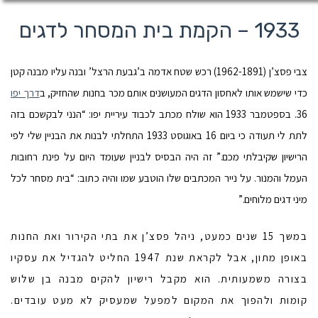
1933 – הקמת בית המסחר לדגים
צבי פסצ’ן (1962-1891) רכש שטח אדמה ב’גבעת הרצל’ ובנה עליו מבנה קטן
כדי שישמש אותו לאחסון הדגים המעושנים אותם מכר בחנות שהחזיק, ב
דרך יפו
36. בספטמבר 1933 הוא שולח מכתב לכבוד עיריית יפו: “הנני לבקשכם בזה
לתת לי תעודה כי ביום 16 באוגוסט 1933 התחלתי לבנות את הבניין שלי לפי
הרישיון שקיבלתי מכם.” זה היה הבסיס לבניין שעומד היום על פינת רחובות
העמל והמנור. על נייר המכתבים שלו הוטבע שמו והיה כתוב: “בית מסחר לכל
מיני דגים מלוחים.”
במשך 15 שנים כמעט, ניהל פסצ’ן את בתי הקירור ואת החנות
באופן מתון, אבל לקראת שנת 1947 החליט להגדיל את עסקיו
בצורה משמעותית. הוא מקבל רישיון להקים מבנה בן שלוש
קומות ולהפוך את המקום למפעל שמעסיק לא מעט עובדים.