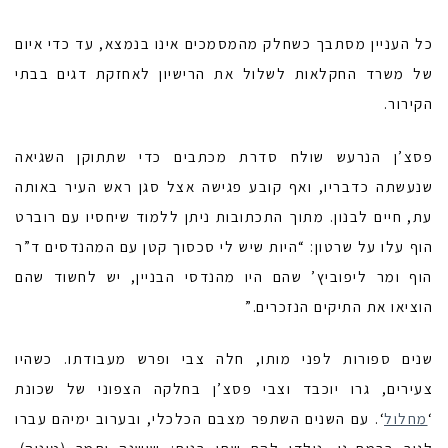
כל העניין מסתבך כשחלק מהמסמכים אינו בנמצא, עד כדי איום
של משרד החקלאות לשלול את הרישיון לאחזקת דגים בבתי
הקירור.
פסצ’ן הנרעש שולח סדרת מכתבים כדי שתתוקן השגיאה
שנעשתה כדבריו, ואף קובע פגישה אצל סגן ראש העיר באותה
עת, חיים לבנון. מתוך התכתובות ניתן ללמוד שיחסיו עם רוברט
הוף עלו על שרטון: “היות שיש לי סכסוך קטן עם המהנדסים ד”ר
הוף ומר ליפוביץ’ שהם היו מהנדסי הבניין, יש לחשוד שהם
הוציאו את התיקים הנזכרים.”
שנים ספורות לפני מותו, חלה צבי ופרש מעבודתו. כשהיו
צעירים, גרו יוכבד וצבי פסצ’ן בחלקה הצפוני של שכונת
‘
מחלול
‘. עם השנים השתפר מצבם הכלכלי, ובערוב ימיהם עברו