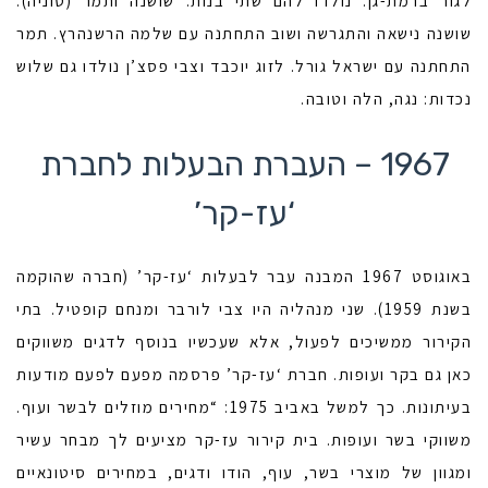
לגור ברמת-גן. נולדו להם שתי בנות: שושנה ותמר (טוניה).
שושנה נישאה והתגרשה ושוב התחתנה עם שלמה הרשנהרץ. תמר
התחתנה עם ישראל גורל. לזוג יוכבד וצבי פסצ’ן נולדו גם שלוש
נכדות: נגה, הלה וטובה.
1967 – העברת הבעלות לחברת
‘עז-קר’
באוגוסט 1967 המבנה עבר לבעלות ‘עז-קר’ (חברה שהוקמה
בשנת 1959). שני מנהליה היו צבי לורבר ומנחם קופטיל. בתי
הקירור ממשיכים לפעול, אלא שעכשיו בנוסף לדגים משווקים
כאן גם בקר ועופות. חברת ‘עז-קר’ פרסמה מפעם לפעם מודעות
בעיתונות. כך למשל באביב 1975: “מחירים מוזלים לבשר ועוף.
משווקי בשר ועופות. בית קירור עז-קר מציעים לך מבחר עשיר
ומגוון של מוצרי בשר, עוף, הודו ודגים, במחירים סיטונאיים